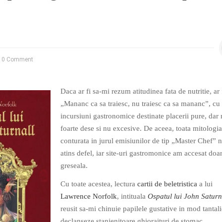
0 Comment
Daca ar fi sa-mi rezum atitudinea fata de nutritie, ar 
„Mananc ca sa traiesc, nu traiesc ca sa mananc”, cu
incursiuni gastronomice destinate placerii pure, dar
foarte dese si nu excesive. De aceea, toata mitologia
conturata in jurul emisiunilor de tip „Master Chef” 
atins defel, iar site-uri gastromonice am accesat doa
greseala.
Cu toate acestea, lectura
cartii de beletristica
a lui
Lawrence Norfolk
, intituala
Ospatul lui John Saturn
reusit sa-mi chinuie papilele gustative in mod tantali
declanseze stanjenitoare ghioraituri de stomac.