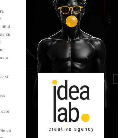
ra
n
titlul
ste cu
t
ne,
are a
te si
nsa
 care
ile cu