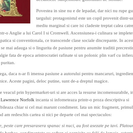
Povestea in sine nu e de lepadat, dar nici nu rupe gu
targului: protagonistul este un copil provenit dintr-u
mediu marginal si care isi cladeste treptat calea catre 
ntr-o Anglie a lui Carol I si Cromwell. Ascensiunea-i culinara se implete
patica si conventionala, ce transcende clase sociale discrepante. In aces
se mai adauga si o lingurita de pasiune pentru anumite traditii precresti
gie fata de epoca aristrocratiei rafinate si un polonic plin varf cu infier
 puritan.
hega, daca n-ar fi imensa pasiune a autorului pentru mancaruri, ingredien
ice. Aceste pagini, deloc putine, sunt de-a dreptul magice.
 veacul prin hypermarket-uri si are acces la resurse incomensurabile, i
.
Lawrence Norfolk
incanta si infometeaza printr-o proza descriptiva si
obileaza chiar si cel mai marunt condiment. Iata un mic fragment, primul
nd am redeschis cartea si nici pe departe cel mai spectaculos:
, peste care presarasera spanac si nuci, au fost asezate pe tavi. Platour