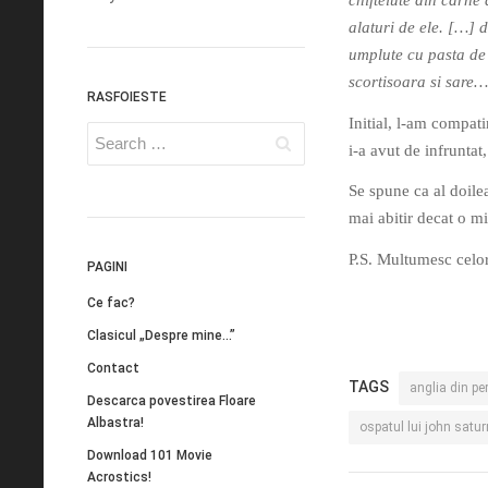
chiftelute din carne
alaturi de ele. […] d
umplute cu pasta de a
scortisoara si sare…
RASFOIESTE
Initial, l-am compat
i-a avut de infruntat
Se spune ca al doilea
mai abitir decat o mi
P.S. Multumesc celo
PAGINI
Ce fac?
Clasicul „Despre mine…”
Contact
TAGS
anglia din pe
Descarca povestirea Floare
Albastra!
ospatul lui john satur
Download 101 Movie
Acrostics!