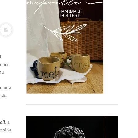
fi
 mici
 nu
nu m-a
r din
all
, a
c si sa