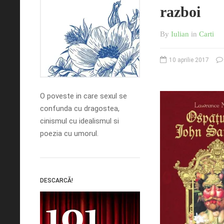
razboi
By
Iulian
in
Carti
10 aprilie 2017
O poveste in care sexul se
confunda cu dragostea,
cinismul cu idealismul si
poezia cu umorul.
DESCARCĂ!