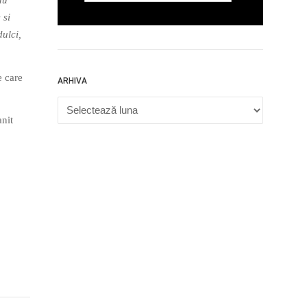
au
 si
dulci,
e care
ARHIVA
Arhiva
anit