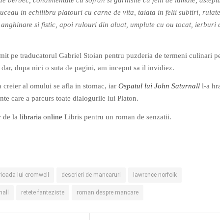
 de berbec, condimentate cu sofran si garnisite cu felii de lamaie, astept
uceau in echilibru platouri cu carne de vita, taiata in felii subtiri, rulate
nghinare si fistic, apoi rulouri din aluat, umplute cu ou tocat, ierburi 
imit pe traducatorul Gabriel Stoian pentru puzderia de termeni culinari p
, dar, dupa nici o suta de pagini, am inceput sa il invidiez.
 creier al omului se afla in stomac, iar
Ospatul lui John Saturnall
l-a hr
nte care a parcurs toate dialogurile lui Platon.
r de la
libraria online
Libris pentru un roman de senzatii.
rioada lui cromwell
descrieri de mancaruri
lawrence norfolk
nall
retete fanteziste
roman despre mancare