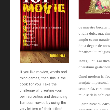
de maestru bucatar i
o idila dulceaga, sim
amplu ceaun narativ 
doua degete de nostal
fanatismului religios
Intregul nu s-ar inc
operatiuni gastronom
If you like movies, words and
Omul modern isi face
mind games, then this is the
aranjate impersonal
book for you. Take the
senzoriala, care inn
challenge of creating your
mi-a sarit in ochi ca
own acrostics and describing
famous movies by using the
…placintele cu carne
very letters of their titles!