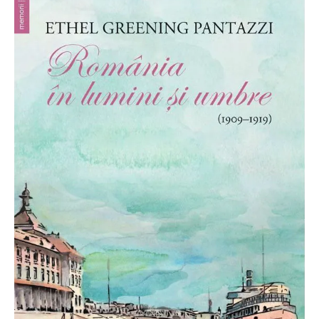
O poveste in care sexul se
confunda cu dragostea,
cinismul cu idealismul si
poezia cu umorul.
DESCARCĂ!