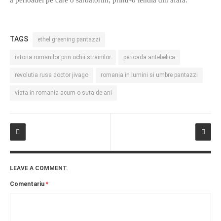
TAGS
ethel greening pantazzi
istoria romanilor prin ochii strainilor
perioada antebelica
revolutia rusa doctor jivago
romania in lumini si umbre pantazzi
viata in romania acum o suta de ani
LEAVE A COMMENT.
Comentariu
*