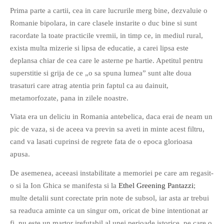
Prima parte a cartii, cea in care lucrurile merg bine, dezvaluie o
PAGINI
Romanie bipolara, in care clasele instarite o duc bine si sunt
Ce fac?
racordate la toate practicile vremii, in timp ce, in mediul rural,
Clasicul „Despre mine…”
exista multa mizerie si lipsa de educatie, a carei lipsa este
Contact
deplansa chiar de cea care le asterne pe hartie. Apetitul pentru
Descarca povestirea Floare
superstitie si grija de ce „o sa spuna lumea” sunt alte doua
Albastra!
trasaturi care atrag atentia prin faptul ca au dainuit,
Download 101 Movie
metamorfozate, pana in zilele noastre.
Acrostics!
Viata era un deliciu in Romania antebelica, daca erai de neam un
pic de vaza, si de aceea va previn sa aveti in minte acest filtru,
PRIETENI APROPIATI
cand va lasati cuprinsi de regrete fata de o epoca glorioasa
Victor Sosea – Designer
apusa.
De asemenea, aceeasi instabilitate a memoriei pe care am regasit-
PRIETENI DIN AFARA BRESLEI
o si la Ion Ghica se manifesta si la
Ethel Greening Pantazzi
;
GloryBox.ro
multe detalii sunt corectate prin note de subsol, iar asta ar trebui
Vreau-schimbare.ro
sa readuca aminte ca un singur om, oricat de bine intentionat ar
fi, nu este un martor irefutabil al unei perioade istorice, pe care o