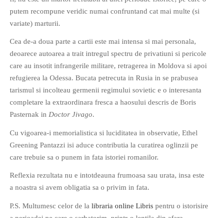
PRIETENI DIN BREASLA
putem recompune veridic numai confruntand cat mai multe (si
variate) marturii.
Filme-Carti.ro
Cea de-a doua parte a cartii este mai intensa si mai personala,
deoarece autoarea a trait intregul spectru de privatiuni si pericole
care au insotit infrangerile militare, retragerea in Moldova si apoi
refugierea la Odessa. Bucata petrecuta in Rusia in se prabusea
tarismul si incolteau germenii regimului sovietic e o interesanta
completare la extraordinara fresca a haosului descris de Boris
Pasternak in
Doctor Jivago
.
Cu vigoarea-i memorialistica si luciditatea in observatie, Ethel
Greening Pantazzi isi aduce contributia la curatirea oglinzii pe
care trebuie sa o punem in fata istoriei romanilor.
Reflexia rezultata nu e intotdeauna frumoasa sau urata, insa este
a noastra si avem obligatia sa o privim in fata.
P.S. Multumesc celor de la
libraria online
Libris
pentru o istorisire
a perioadei pe care o sarbatorim, printr-o lentila din afara.