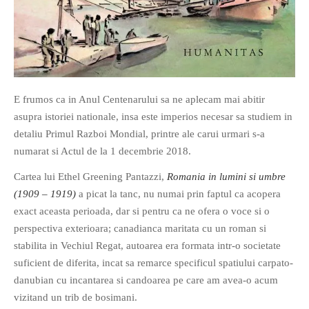
If you like movies, words and
E frumos ca in Anul Centenarului sa ne aplecam mai abitir
mind games, then this is the
asupra istoriei nationale, insa este imperios necesar sa studiem in
book for you. Take the
detaliu Primul Razboi Mondial, printre ale carui urmari s-a
challenge of creating your
numarat si Actul de la 1 decembrie 2018.
own acrostics and describing
Cartea lui Ethel Greening Pantazzi,
Romania in lumini si umbre
famous movies by using the
(1909 – 1919)
a picat la tanc, nu numai prin faptul ca acopera
very letters of their titles!
exact aceasta perioada, dar si pentru ca ne ofera o voce si o
perspectiva exterioara; canadianca maritata cu un roman si
RASFOIESTE
stabilita in Vechiul Regat, autoarea era formata intr-o societate
suficient de diferita, incat sa remarce specificul spatiului carpato-
danubian cu incantarea si candoarea pe care am avea-o acum
vizitand un trib de bosimani.