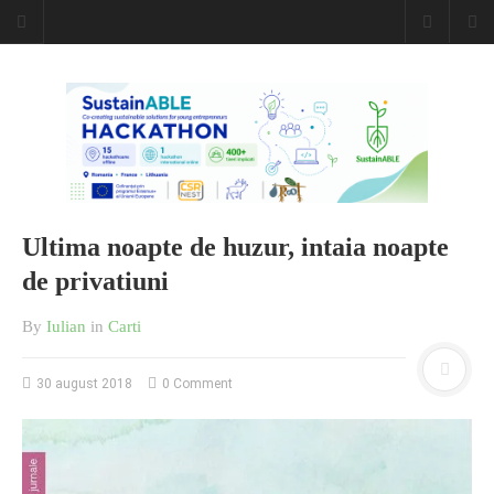
Caiet de
insemnari
DESCARCĂ!
Ultima noapte de huzur, intaia noapte
de privatiuni
By
Iulian
in
Carti
30 august 2018
0 Comment