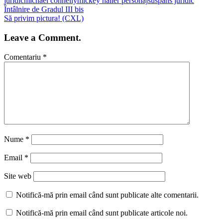
juridic
michael connelly
mickey haller personaj
suspans juridic
Întâlnire de Gradul III bis
Să privim pictura! (CXL)
Leave a Comment.
Comentariu
*
Nume
*
Email
*
Site web
Notifică-mă prin email când sunt publicate alte comentarii.
Notifică-mă prin email când sunt publicate articole noi.