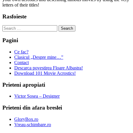
letters of their titles!
Rasfoieste
Search
for:
Pagini
Ce fac?
Clasicul „Despre mine…”
Contact
Descarca povestirea Floare Albastra!
Download 101 Movie Acrostics!
Prieteni apropiati
Victor Sosea – Designer
Prieteni din afara breslei
GloryBox.ro
Vreau-schimbare.ro