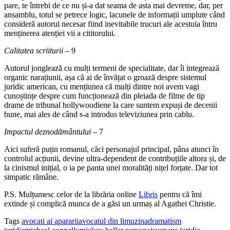
pare, te întrebi de ce nu și-a dat seama de asta mai devreme, dar, per
ansamblu, totul se petrece logic, lacunele de informații umplute când
consideră autorul necesar fiind inevitabile trucuri ale acestuia întru
menținerea atenției vii a cititorului.
Calitatea scriiturii
– 9
Autorul jonglează cu mulți termeni de specialitate, dar îi integrează
organic narațiunii, așa că ai de învățat o groază despre sistemul
juridic american, cu mențiunea că mulți dintre noi avem vagi
cunoștințe despre cum funcționează din pleiada de filme de tip
drame de tribunal hollywoodiene la care suntem expuși de decenii
bune, mai ales de când s-a introdus televiziunea prin cablu.
Impactul deznodământului
– 7
Aici suferă puțin romanul, căci personajul principal, pâna atunci în
controlul acțiunii, devine ultra-dependent de contribuțiile altora și, de
la cinismul inițial, o ia pe panta unei moralități nițel forțate. Dar tot
simpatic rămâne.
P.S. Mulțumesc celor de la librăria online
Libris
pentru că îmi
extinde și complică munca de a găsi un urmaș al Agathei Christie.
Tags
avocati ai apararii
avocatul din limuzina
dramatism