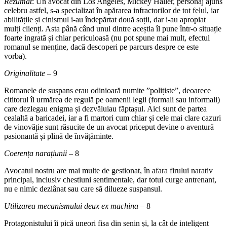
Rezumat
: Un avocat din Los Angeles, Mickey Haller, personaj ajuns
celebru astfel, s-a specializat în apărarea infractorilor de tot felul, iar
abilitățile și cinismul i-au îndepărtat două soții, dar i-au apropiat
mulți clienți. Asta până când unul dintre aceștia îl pune într-o situație
foarte ingrată și chiar periculoasă (nu pot spune mai mult, efectul
romanul se menține, dacă descoperi pe parcurs despre ce este
vorba).
Originalitate
– 9
Romanele de suspans erau odinioară numite ”polițiste”, deoarece
cititorul îi urmărea de regulă pe oamenii legii (formali sau informali)
care dezlegau enigma și dezvăluiau făptașul. Aici sunt de partea
cealaltă a baricadei, iar a fi martori cum chiar și cele mai clare cazuri
de vinovăție sunt răsucite de un avocat priceput devine o aventură
pasionantă și plină de învățăminte.
Coerența narațiunii
– 8
Avocatul nostru are mai multe de gestionat, în afara firului narativ
principal, inclusiv chestiuni sentimentale, dar totul curge antrenant,
nu e nimic dezlânat sau care să dilueze suspansul.
Utilizarea mecanismului deux ex machina
– 8
Protagonistului îi pică uneori fisa din senin și, la cât de inteligent