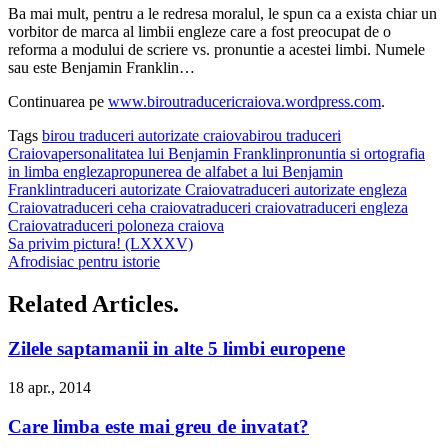
Ba mai mult, pentru a le redresa moralul, le spun ca a exista chiar un
vorbitor de marca al limbii engleze care a fost preocupat de o
reforma a modului de scriere vs. pronuntie a acestei limbi. Numele
sau este Benjamin Franklin…
Continuarea pe
www.biroutraducericraiova.wordpress.com
.
Tags
birou traduceri autorizate craiova
birou traduceri
Craiova
personalitatea lui Benjamin Franklin
pronuntia si ortografia
in limba engleza
propunerea de alfabet a lui Benjamin
Franklin
traduceri autorizate Craiova
traduceri autorizate engleza
Craiova
traduceri ceha craiova
traduceri craiova
traduceri engleza
Craiova
traduceri poloneza craiova
Sa privim pictura! (LXXXV)
Afrodisiac pentru istorie
Related Articles.
Zilele saptamanii in alte 5 limbi europene
18 apr., 2014
Care limba este mai greu de invatat?