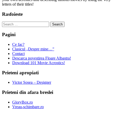
letters of their titles!
Rasfoieste
Search
for:
Pagini
Ce fac?
Clasicul „Despre mine…”
Contact
Descarca povestirea Floare Albastra!
Download 101 Movie Acrostics!
Prieteni apropiati
Victor Sosea – Designer
Prieteni din afara breslei
GloryBox.ro
Vreau-schimbare.ro