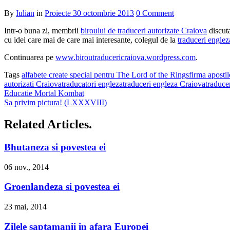
By
Iulian
in
Proiecte
30 octombrie 2013
0 Comment
Intr-o buna zi, membrii
biroului de traduceri autorizate Craiova
discuta
cu idei care mai de care mai interesante, colegul de la
traduceri engle
Continuarea pe
www.biroutraducericraiova.wordpress.com
.
Tags
alfabete create special pentru The Lord of the Rings
firma aposti
autorizati Craiova
traducatori engleza
traduceri engleza Craiova
traduce
Educatie Mortal Kombat
Sa privim pictura! (LXXXVIII)
Related Articles.
Bhutaneza si povestea ei
06 nov., 2014
Groenlandeza si povestea ei
23 mai, 2014
Zilele saptamanii in afara Europei