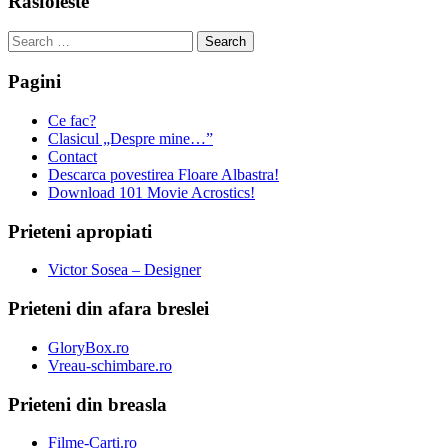
Rasfoieste
Search
for:
Pagini
Ce fac?
Clasicul „Despre mine…”
Contact
Descarca povestirea Floare Albastra!
Download 101 Movie Acrostics!
Prieteni apropiati
Victor Sosea – Designer
Prieteni din afara breslei
GloryBox.ro
Vreau-schimbare.ro
Prieteni din breasla
Filme-Carti.ro