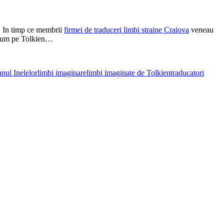
or. In timp ce membrii
firmei de traduceri limbi straine Craiova
veneau
acum pe Tolkien…
anul Inelelor
limbi imaginare
limbi imaginate de Tolkien
traducatori