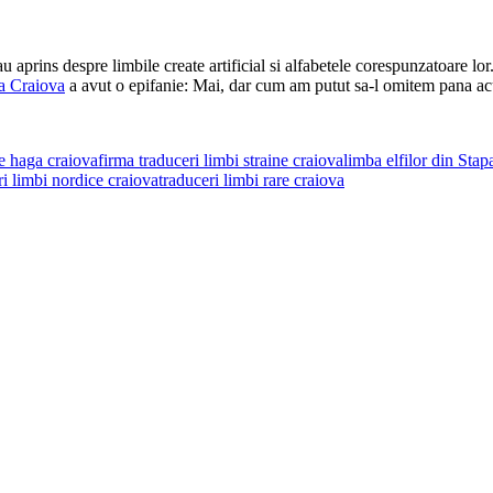
u aprins despre limbile create artificial si alfabetele corespunzatoare l
za Craiova
a avut o epifanie: Mai, dar cum am putut sa-l omitem pana 
le haga craiova
firma traduceri limbi straine craiova
limba elfilor din Stap
ri limbi nordice craiova
traduceri limbi rare craiova