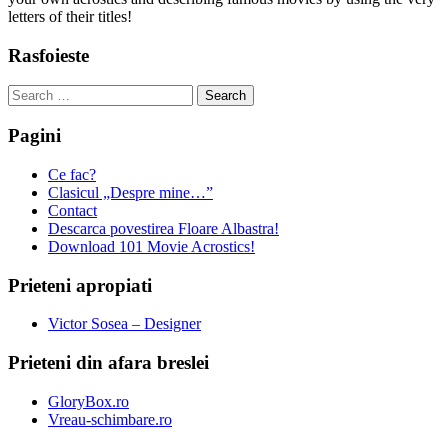
letters of their titles!
Rasfoieste
Search
for:
Pagini
Ce fac?
Clasicul „Despre mine…”
Contact
Descarca povestirea Floare Albastra!
Download 101 Movie Acrostics!
Prieteni apropiati
Victor Sosea – Designer
Prieteni din afara breslei
GloryBox.ro
Vreau-schimbare.ro