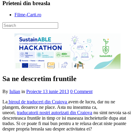
Prieteni din breasla
Filme-Carti.ro
Sa ne descretim fruntile
By
Iulian
in
Proiecte
13 iunie 2013
0 Comment
La
biroul de traduceri din Craiova
avem de lucru, dar nu ne
plangem, deoarece ne place. Asta nu inseamna ca,
uneori,
traducatorii nostri autorizati din Craiova
nu simt nevoia sa-si
descreteasca fruntile in timp ce isi maseaza incheieturile dupa atat
tradus. Si ce poate fi mai bun pentru a te relaxa decat niste poante
despre propria breasla sau despre activitatea ei?