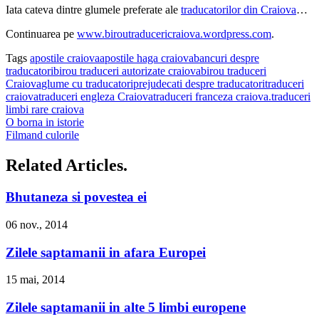
Iata cateva dintre glumele preferate ale
traducatorilor din Craiova
…
Continuarea pe
www.biroutraducericraiova.wordpress.com
.
Tags
apostile craiova
apostile haga craiova
bancuri despre
traducatori
birou traduceri autorizate craiova
birou traduceri
Craiova
glume cu traducatori
prejudecati despre traducatori
traduceri
craiova
traduceri engleza Craiova
traduceri franceza craiova.
traduceri
limbi rare craiova
O borna in istorie
Filmand culorile
Related Articles.
Bhutaneza si povestea ei
06 nov., 2014
Zilele saptamanii in afara Europei
15 mai, 2014
Zilele saptamanii in alte 5 limbi europene