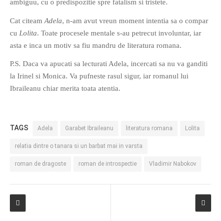
ambiguu, cu o predispozitie spre fatalism si tristete.
PRIETENI DIN BREASLA
Cat citeam
Adela
, n-am avut vreun moment intentia sa o compar
Filme-Carti.ro
cu
Lolita
. Toate procesele mentale s-au petrecut involuntar, iar
asta e inca un motiv sa fiu mandru de literatura romana.
P.S. Daca va apucati sa lecturati Adela, incercati sa nu va ganditi
la Irinel si Monica. Va pufneste rasul sigur, iar romanul lui
Ibraileanu chiar merita toata atentia.
TAGS
Adela
Garabet Ibraileanu
literatura romana
Lolita
relatia dintre o tanara si un barbat mai in varsta
roman de dragoste
roman de introspectie
Vladimir Nabokov