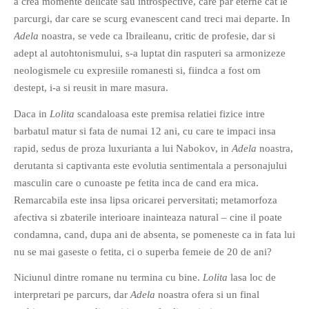
a crea momente delicate sau introspective, care par eterne cat le
PAGINI
parcurgi, dar care se scurg evanescent cand treci mai departe. In
Adela
noastra, se vede ca Ibraileanu, critic de profesie, dar si
Ce fac?
adept al autohtonismului, s-a luptat din rasputeri sa armonizeze
Clasicul „Despre mine…”
neologismele cu expresiile romanesti si, fiindca a fost om
Contact
destept, i-a si reusit in mare masura.
Descarca povestirea Floare
Daca in
Lolita
scandaloasa este premisa relatiei fizice intre
Albastra!
barbatul matur si fata de numai 12 ani, cu care te impaci insa
Download 101 Movie
rapid, sedus de proza luxurianta a lui Nabokov, in
Adela
noastra,
Acrostics!
derutanta si captivanta este evolutia sentimentala a personajului
masculin care o cunoaste pe fetita inca de cand era mica.
PRIETENI APROPIATI
Remarcabila este insa lipsa oricarei perversitati; metamorfoza
Victor Sosea – Designer
afectiva si zbaterile interioare inainteaza natural – cine il poate
condamna, cand, dupa ani de absenta, se pomeneste ca in fata lui
PRIETENI DIN AFARA BRESLEI
nu se mai gaseste o fetita, ci o superba femeie de 20 de ani?
GloryBox.ro
Niciunul dintre romane nu termina cu bine.
Lolita
lasa loc de
Vreau-schimbare.ro
interpretari pe parcurs, dar
Adela
noastra ofera si un final