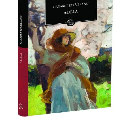
O poveste in care sexul se
confunda cu dragostea,
cinismul cu idealismul si
poezia cu umorul.
DESCARCĂ!