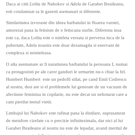
Daca ai citit
Lolita
de Nabokov si
Adela
de Garabet Ibraileanu,
esti condamnat sa le gasesti asemanari si diferente.
Similaritatea izvoraste din ideea barbatului in floarea varstei,
amorezat pana la fetisism de o fetiscana nurlie. Diferenta insa
este ca, daca Lolita este o nimfeta versata si perversa inca de la
If you like movies, words and
pubertate, Adela noastra este doar dezamagita si enervant de
mind games, then this is the
complexa si neinteleasa.
book for you. Take the
O alta asemanare ar fi naratiunea barbatului la persoana I, numai
challenge of creating your
ca protagonisti pe ale caror ganduri le urmarim nu-s chiar la fel.
own acrostics and describing
Humbert Humbert este un pedofil stilat, pe cand Emil Codrescu
famous movies by using the
al nostru, desi are si el problemele lui generate de un vacuum de
very letters of their titles!
afectiune feminina in copilarie, nu este decat un nehotarat care a
cam pierdut trenul vietii.
RASFOIESTE
Limbajul lui Nabokov este rafinat pana la distilare, suprasaturat
de metafore cizelate cu o precizie infinitezimala, dar nici al lui
Garabet Ibraileanu al nostru nu este de lepadat, avand meritul de