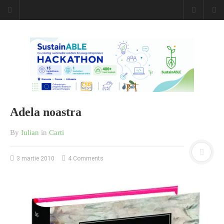
Caiet de
insemnari
DESCARCĂ!
Adela noastra
By
Iulian
in
Carti
3 martie 2010
4 Comments