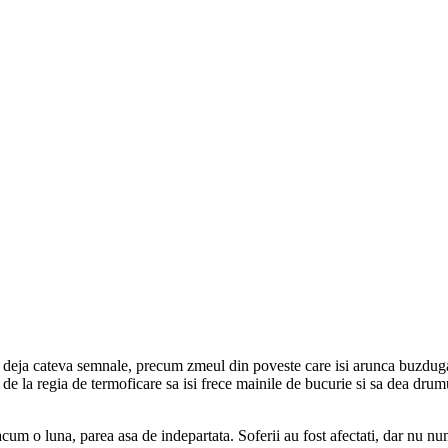
 deja cateva semnale, precum zmeul din poveste care isi arunca buzdugan
i de la regia de termoficare sa isi frece mainile de bucurie si sa dea dr
acum o luna, parea asa de indepartata. Soferii au fost afectati, dar nu num