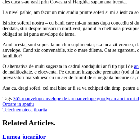
ales daca s-au gasit prin Covasna si Harghita saptamana trecuta.
La nivel psihic, am facut un mic studiu printre soferi si mi-a iesit ca s
Isi zice soferul nostru – cu banii care mi-au ramas dupa concediu si d
deodata, stiri despre ninsori in nord-vest, gandul la cheltuiala presup
obligati sa isi puna anvelope de iarna.
Anul acesta, sunt supusi la un chin suplimentar; s-a incalzit vremea, d
anvelope. Cand zic convenabile, zic o mare dilema. Cat se zgarcesti, cat 
familiilor?
O alternativa de multi sugerata in cadrul sondajului ar fi tip tipul de
an
de malitiozitate, e elocventa. Pe drumuri inzapezite prematur (rod al f
prevazatori marsaluiesc cu un aer de triumf de si negraita bucurie ca, m
Asa ca, dragi soferi, cel mai bine ar fi sa va echipati din timp, pentru a 
Tags
365.ro
anvelope
anvelope de iarna
anvelope goodyear
cauciucuri d
Oroare in spatiu
Telecinemateca tiparita
Related Articles.
Lumea jucariilor