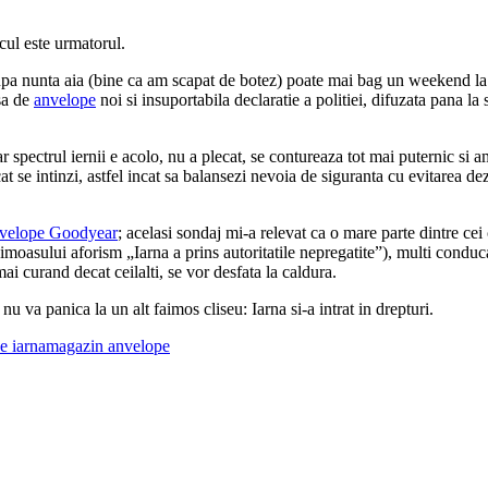
ocul este urmatorul.
upa nunta aia (bine ca am scapat de botez) poate mai bag un weekend la m
usa de
anvelope
noi si insuportabila declaratie a politiei, difuzata pana la
ar spectrul iernii e acolo, nu a plecat, se contureaza tot mai puternic s
se intinzi, astfel incat sa balansezi nevoia de siguranta cu evitarea deze
velope Goodyear
; acelasi sondaj mi-a relevat ca o mare parte dintre cei
aimoasului aforism „Iarna a prins autoritatile nepregatite”), multi conduc
ai curand decat ceilalti, se vor desfata la caldura.
nu va panica la un alt faimos cliseu: Iarna si-a intrat in drepturi.
e iarna
magazin anvelope