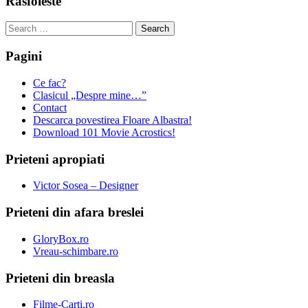
Rasfoieste
Search
for:
Pagini
Ce fac?
Clasicul „Despre mine…”
Contact
Descarca povestirea Floare Albastra!
Download 101 Movie Acrostics!
Prieteni apropiati
Victor Sosea – Designer
Prieteni din afara breslei
GloryBox.ro
Vreau-schimbare.ro
Prieteni din breasla
Filme-Carti.ro