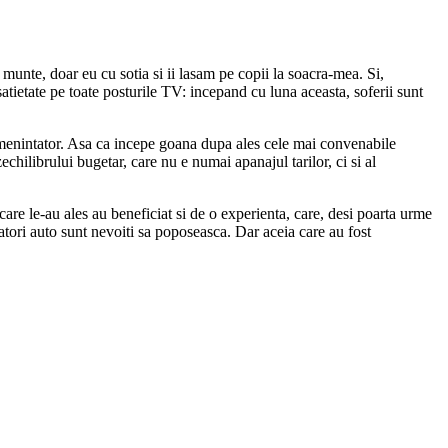
unte, doar eu cu sotia si ii lasam pe copii la soacra-mea. Si,
 satietate pe toate posturile TV: incepand cu luna aceasta, soferii sunt
i amenintator. Asa ca incepe goana dupa ales cele mai convenabile
chilibrului bugetar, care nu e numai apanajul tarilor, ci si al
 care le-au ales au beneficiat si de o experienta, care, desi poarta urme
atori auto sunt nevoiti sa poposeasca. Dar aceia care au fost