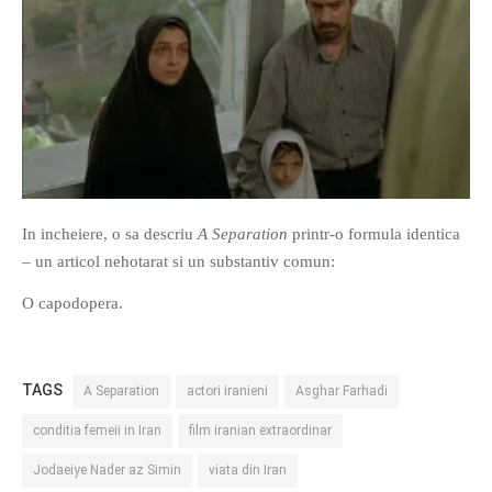
In incheiere, o sa descriu
A Separation
printr-o formula identica
– un articol nehotarat si un substantiv comun:
O capodopera.
TAGS
A Separation
actori iranieni
Asghar Farhadi
conditia femeii in Iran
film iranian extraordinar
Jodaeiye Nader az Simin
viata din Iran