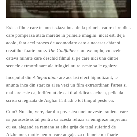
Exista filme care te anesteziaza inca de la primele cadre si replici,
care pompeaza atata maretie in primele imagini, incat esti deja
If you like movies, words and
acolo, fara acel proces de acomodare care e necesar chiar si
mind games, then this is the
creatiilor foarte bune.
The Godfather
e un exemplu, cu acele
book for you. Take the
cateva minute care deschid filmul si pe care nici una dintre
challenge of creating your
scenele extraordinare ale trilogiei nu reuseste sa le egaleze.
own acrostics and describing
Inceputul din
A Separation
are acelasi efect hipnotizant, te
famous movies by using the
anunta inca din start ca ai sa vezi un film extraordinar. Partea si
very letters of their titles!
mai tare este ca, indiferent de cat ti-ai ridica stacheta, pelicula
scrisa si regizata de Asghar Farhadi e tot timpul peste ea.
RASFOIESTE
Cum? Nu stiu, vere, dar din povestea unei neveste iraniene care
isi paraseste sotul pentru ca acesta refuza sa emigreze impreuna
cu ea, alegand sa ramana sa aiba grija de tatal suferind de
Alzheimer, motiv pentru care angajeaza o femeie nu foarte