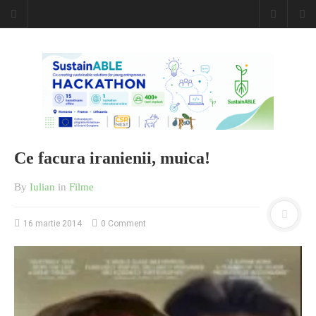
Caiet de
insemnari
DESCARCĂ!
Ce facura iranienii, muica!
By
Iulian
in
Filme
16 martie 2014
0 Comment