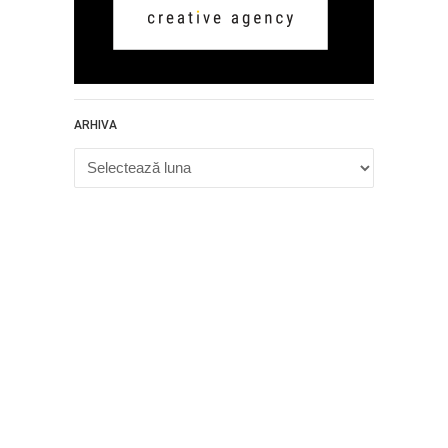
ARHIVA
Arhiva
Proudly powered by WordPress
.
Theme: DW Minion by
DesignWall
.