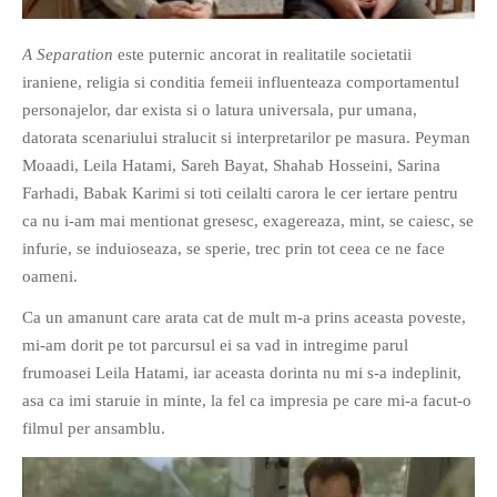
PRIETENI DIN BREASLA
A Separation
este puternic ancorat in realitatile societatii
Filme-Carti.ro
iraniene, religia si conditia femeii influenteaza comportamentul
personajelor, dar exista si o latura universala, pur umana,
datorata scenariului stralucit si interpretarilor pe masura. Peyman
Moaadi, Leila Hatami, Sareh Bayat, Shahab Hosseini, Sarina
Farhadi, Babak Karimi si toti ceilalti carora le cer iertare pentru
ca nu i-am mai mentionat gresesc, exagereaza, mint, se caiesc, se
infurie, se induioseaza, se sperie, trec prin tot ceea ce ne face
oameni.
Ca un amanunt care arata cat de mult m-a prins aceasta poveste,
mi-am dorit pe tot parcursul ei sa vad in intregime parul
frumoasei Leila Hatami, iar aceasta dorinta nu mi s-a indeplinit,
asa ca imi staruie in minte, la fel ca impresia pe care mi-a facut-o
filmul per ansamblu.