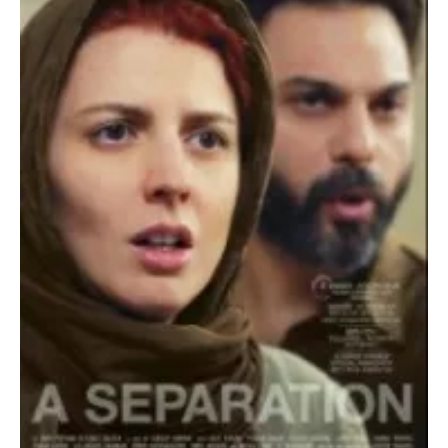
O poveste in care sexul se
confunda cu dragostea,
cinismul cu idealismul si
poezia cu umorul.
DESCARCĂ!