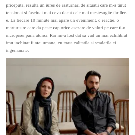
priceputa, rezulta un iures de rasturnari de situatii care m-a tinut
PAGINI
tensionat si fascinat mai ceva decat cele mai mestesugite thriller-
Ce fac?
e. La fiecare 10 minute mai apare un eveniment, o reactie, o
Clasicul „Despre mine…”
marturisire care da peste cap orice asezare de valori pe care ti-o
Contact
incropisei pana atunci. Rar mi-a fost dat sa vad un mai echilibrat
imn inchinat fiintei umane, cu toate calitatile si scaderile ei
Descarca povestirea Floare
Albastra!
ingemanate.
Download 101 Movie
Acrostics!
PRIETENI APROPIATI
Victor Sosea – Designer
PRIETENI DIN AFARA BRESLEI
GloryBox.ro
Vreau-schimbare.ro