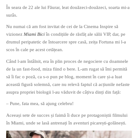
În seara de 22 ale lui Făurar, leat douăzeci-douăzeci, soarta mi-a
surâs.
Nu numai că am fost invitat de cei de la Cinema Inspire să
vizionez
Miami Bici
în condițiile de răsfăț ale sălii VIP, dar, pe
drumul peripatetic de întoarcere spre casă, zeița Fortuna mi l-a
If you like movies, words and
scos în cale pe acest cetățean.
mind games, then this is the
book for you. Take the
Când l-am întâlnit, era în plin proces de negociere cu doamnele
challenge of creating your
de la un fast-food, miza fiind o bere. L-am rugat să îmi permită
own acrostics and describing
să îi fac o poză, ca s-o pun pe blog, moment în care și-a luat
famous movies by using the
această figură solemnă, care nu relevă faptul că acțiunile nefaste
very letters of their titles!
asupra propriei biologii l-au văduvit de câțiva dinți din față:
– Pune, fata mea, să ajung celebru!
RASFOIESTE
Aceeași sete de succes și faimă îi duce pe protagoniștii filmului
în Miami, unde se lasă antrenați în aventuri picarești-golănești.