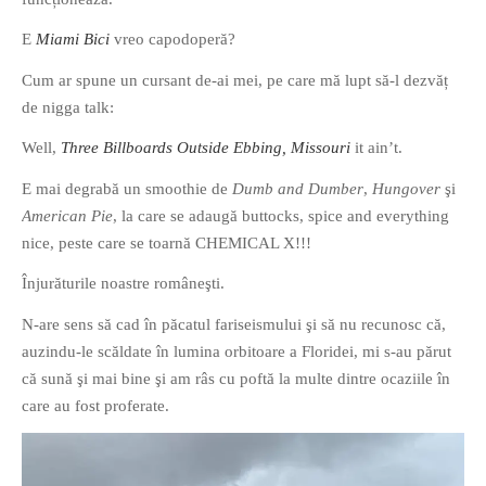
PRIETENI DIN BREASLA
E
Miami Bici
vreo capodoperă?
Filme-Carti.ro
Cum ar spune un cursant de-ai mei, pe care mă lupt să-l dezvăț
de nigga talk:
Well,
Three Billboards Outside Ebbing, Missouri
it ain’t.
E mai degrabă un smoothie de
Dumb and Dumber
,
Hungover
şi
American Pie
, la care se adaugă buttocks, spice and everything
nice, peste care se toarnă CHEMICAL X!!!
Înjurăturile noastre româneşti.
N-are sens să cad în păcatul fariseismului şi să nu recunosc că,
auzindu-le scăldate în lumina orbitoare a Floridei, mi s-au părut
că sună şi mai bine şi am râs cu poftă la multe dintre ocaziile în
care au fost proferate.