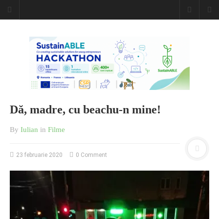
Caiet de
insemnari
DESCARCĂ!
Dă, madre, cu beachu-n mine!
By
Iulian
in
Filme
23 februarie 2020
0 Comment