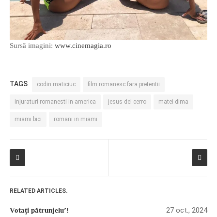
Sursă imagini:
www.cinemagia.ro
TAGS
codin maticiuc
film romanesc fara pretentii
injuraturi romanesti in america
jesus del cerro
matei dima
miami bici
romani in miami
RELATED ARTICLES.
27 oct., 2024
Votați pătrunjelu’!