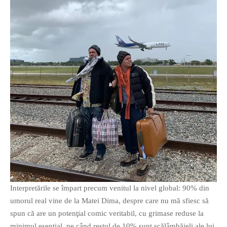
Interpretările se împart precum venitul la nivel global: 90% din
umorul real vine de la Matei Dima, despre care nu mă sfiesc să
spun că are un potenţial comic veritabil, cu grimase reduse la
minimul esenţial, pe când restul de 10% sunt scălâmbăieli ale lui