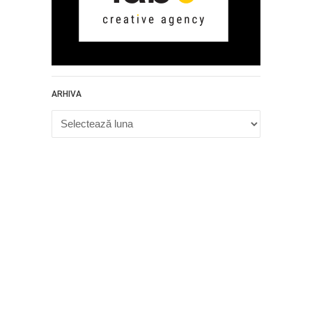
ARHIVA
Arhiva
Proudly powered by WordPress
.
Theme: DW Minion by
DesignWall
.