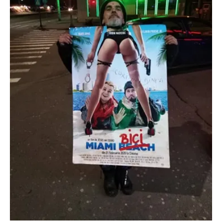
O poveste in care sexul se
confunda cu dragostea,
cinismul cu idealismul si
poezia cu umorul.
DESCARCĂ!