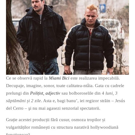
PAGINI
Ce fac?
Clasicul „Despre mine…”
Contact
Descarca povestirea Floare
Albastra!
Download 101 Movie
Acrostics!
Ce se observă rapid la
Miami Bici
este realizarea impecabilă.
PRIETENI APROPIATI
Decupaje, imagine, sonor, toate calitatea-ntâia. Gata cu cadrele
Victor Sosea – Designer
prelungi din
Polițist, adjectiv
sau bolboroselile din 4
luni, 3
săptămâni și 2 zile
. Asta e, bagi banu’, iei regizor străin – Jesús
PRIETENI DIN AFARA BRESLEI
del Cerro – şi nu mai agasezi senzorial spectatorii.
GloryBox.ro
Grație acestei producții fără cusur, osmoza tropilor și
Vreau-schimbare.ro
vulgarităților românești cu structura narativă hollywoodiană
funcționează.