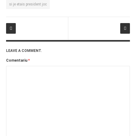
si je etais president joc
LEAVE A COMMENT.
Comentariu
*