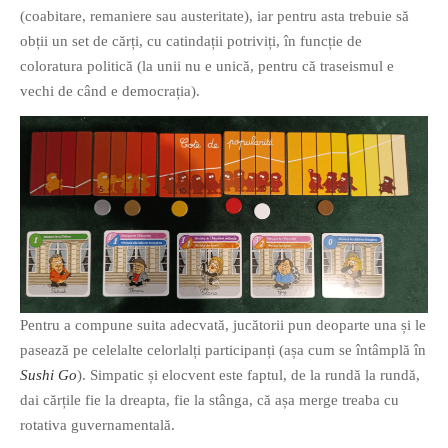
(coabitare, remaniere sau austeritate), iar pentru asta trebuie să
obții un set de cărți, cu catindații potriviți, în funcție de
coloratura politică (la unii nu e unică, pentru că traseismul e
vechi de când e democrația).
Pentru a compune suita adecvată, jucătorii pun deoparte una și le
pasează pe celelalte celorlalți participanți (așa cum se întâmplă în
Sushi Go
). Simpatic și elocvent este faptul, de la rundă la rundă,
dai cărțile fie la dreapta, fie la stânga, că așa merge treaba cu
rotativa guvernamentală.