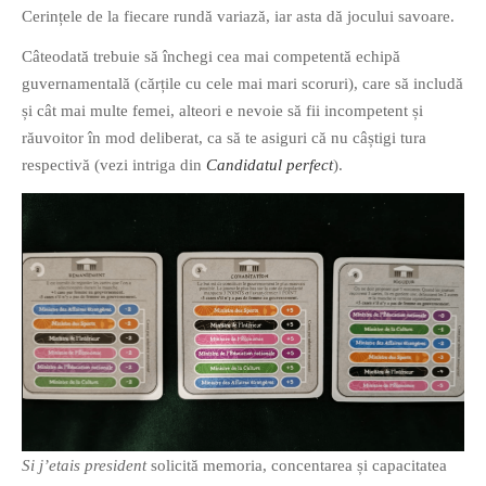
Cerințele de la fiecare rundă variază, iar asta dă jocului savoare.
Câteodată trebuie să închegi cea mai competentă echipă
guvernamentală (cărțile cu cele mai mari scoruri), care să includă
și cât mai multe femei, alteori e nevoie să fii incompetent și
răuvoitor în mod deliberat, ca să te asiguri că nu câștigi tura
respectivă (vezi intriga din
Candidatul perfect
).
Si j’etais president
solicită memoria, concentarea și capacitatea