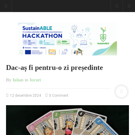
Dac-aș fi pentru-o zi președinte
By
Iulian
in
Jocuri
12 decembrie 2024
0 Comment