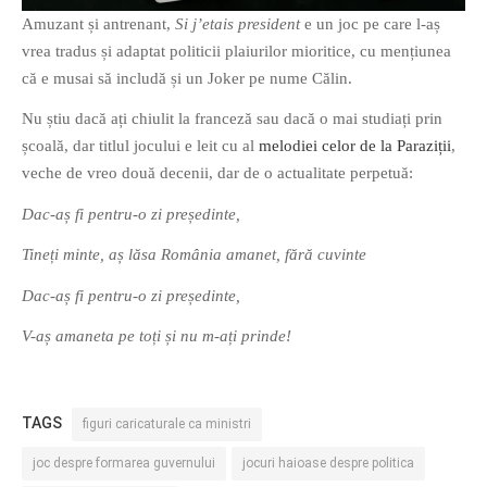
Amuzant și antrenant,
Si j’etais president
e un joc pe care l-aș
vrea tradus și adaptat politicii plaiurilor mioritice, cu mențiunea
că e musai să includă și un Joker pe nume Călin.
Nu știu dacă ați chiulit la franceză sau dacă o mai studiați prin
școală, dar titlul jocului e leit cu al
melodiei celor de la Paraziții
,
veche de vreo două decenii, dar de o actualitate perpetuă:
Dac-aș fi pentru-o zi președinte,
Tineți minte, aș lăsa România amanet, fără cuvinte
Dac-aș fi pentru-o zi președinte,
V-aș amaneta pe toți și nu m-ați prinde!
TAGS
figuri caricaturale ca ministri
joc despre formarea guvernului
jocuri haioase despre politica