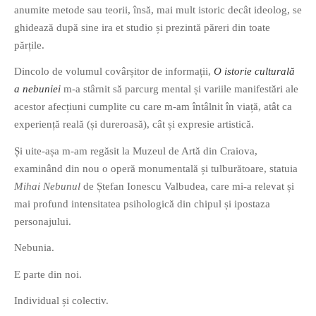
anumite metode sau teorii, însă, mai mult istoric decât ideolog, se
ghidează după sine ira et studio și prezintă păreri din toate
părțile.
Dincolo de volumul covârșitor de informații,
O istorie culturală
a nebuniei
m-a stârnit să parcurg mental și variile manifestări ale
acestor afecțiuni cumplite cu care m-am întâlnit în viață, atât ca
experiență reală (și dureroasă), cât și expresie artistică.
Și uite-așa m-am regăsit la Muzeul de Artă din Craiova,
examinând din nou o operă monumentală și tulburătoare, statuia
Mihai Nebunul
de Ștefan Ionescu Valbudea, care mi-a relevat și
mai profund intensitatea psihologică din chipul și ipostaza
personajului.
Nebunia.
E parte din noi.
Individual și colectiv.