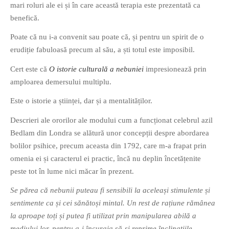
mari roluri ale ei și în care această terapia este prezentată ca
benefică.
Poate că nu i-a convenit sau poate că, și pentru un spirit de o
erudiție fabuloasă precum al său, a ști totul este imposibil.
Cert este că
O istorie culturală a nebuniei
impresionează prin
amploarea demersului multiplu.
Este o istorie a științei, dar și a mentalităților.
Descrieri ale ororilor ale modului cum a funcționat celebrul azil
Bedlam din Londra se alătură unor concepții despre abordarea
bolilor psihice, precum aceasta din 1792, care m-a frapat prin
omenia ei și caracterul ei practic, încă nu deplin încetățenite
peste tot în lume nici măcar în prezent.
Se părea că nebunii puteau fi sensibili la aceleași stimulente și
sentimente ca și cei sănătoși mintal. Un rest de rațiune rămânea
la aproape toți și putea fi utilizat prin manipularea abilă a
mediului lor, pentru a-i încuraja să-și reprime înclinațiile