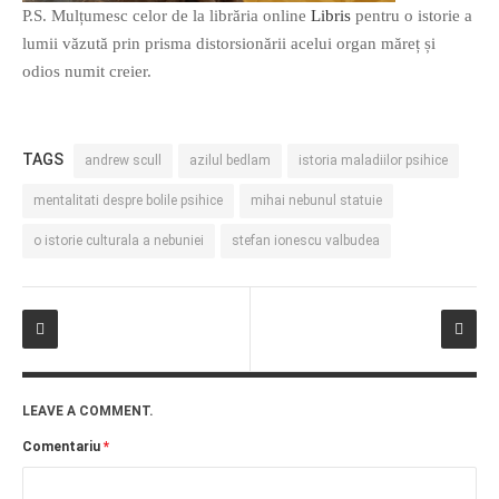
P.S. Mulțumesc celor de la librăria online
Libris
pentru o istorie a
lumii văzută prin prisma distorsionării acelui organ măreț și
odios numit creier.
TAGS
andrew scull
azilul bedlam
istoria maladiilor psihice
mentalitati despre bolile psihice
mihai nebunul statuie
o istorie culturala a nebuniei
stefan ionescu valbudea
LEAVE A COMMENT.
Comentariu
*