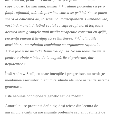
capricioase. Ba mai mult, numai << tratând pacientul ca pe o
ființă rațională, atât cât permitea starea sa psihică>>, se putea
spera la educarea lui, în sensul autodisciplinării. Plimbându-se,
vorbind, muncind, luând ceaiul cu supraveghetorul lor, toate
acestea între granițele unui mediu terapeutic construit cu grijă,
pacienții puteau fi învățați să se înfrâneze. <<Înclinațiile
morbide>> nu trebuiau combătute cu argumente raționale.
<<Se folosește metoda diametral opusă. Se iau toată măsurile
pentru a abate mintea de la cugetările ei preferate, dar
neplăcute>>.
Însă Andrew Scull, cu toate intențiile-i progresiste, nu ocolește
mențiunea eșecurilor în anumite situații ale unor astfel de sisteme
generoase.
Este nebunia condiționată genetic sau de mediu?
Autorul nu se pronunță definitiv, deși reiese din lectura de
ansamblu a cărții că are anumite preferințe sau antipatii față de