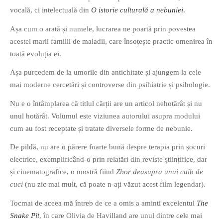
vocală, ci intelectuală din
O istorie culturală a nebuniei
.
Așa cum o arată și numele, lucrarea ne poartă prin povestea
acestei marii familii de maladii, care însoțește practic omenirea în
toată evoluția ei.
Așa purcedem de la umorile din antichitate și ajungem la cele
mai moderne cercetări și controverse din psihiatrie și psihologie.
Nu e o întâmplarea că titlul cărții are un articol nehotărât și nu
unul hotărât. Volumul este viziunea autorului asupra modului
cum au fost receptate și tratate diversele forme de nebunie.
De pildă, nu are o părere foarte bună despre terapia prin șocuri
electrice, exemplificând-o prin relatări din reviste științifice, dar
și cinematografice, o mostră fiind
Zbor deasupra unui cuib de
cuci
(nu zic mai mult, că poate n-ați văzut acest film legendar).
Tocmai de aceea mă întreb de ce a omis a aminti excelentul
The
Snake Pit
, în care Olivia de Havilland are unul dintre cele mai