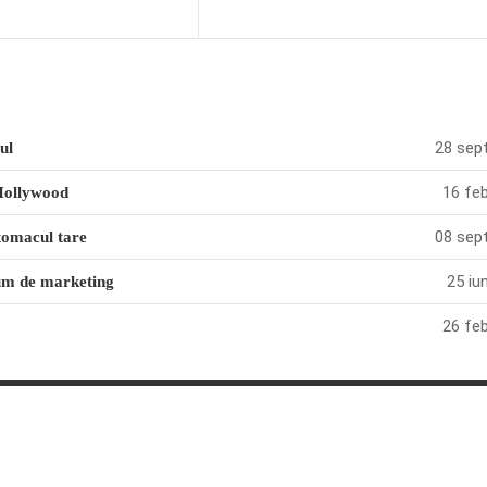
28 sept
ul
16 feb
Hollywood
08 sept
stomacul tare
25 iu
um de marketing
26 feb