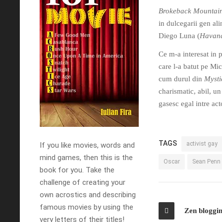
Brokeback Mountai
in dulcegarii gen ali
Diego Luna (
Havana
Ce m-a interesat in
care l-a batut pe Mi
cum durul din
Mysti
charismatic, abil, un
gasesc egal intre act
TAGS
activist gay
If you like movies, words and
mind games, then this is the
Oscar
Sean Penn
book for you. Take the
challenge of creating your
own acrostics and describing
famous movies by using the
Zen bloggi
very letters of their titles!