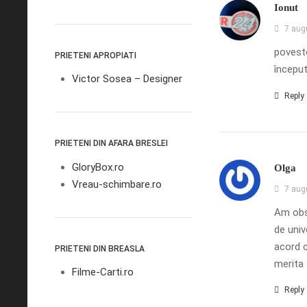
Ionut
7 aug
poveste
PRIETENI APROPIATI
început
Victor Sosea – Designer
Reply
PRIETENI DIN AFARA BRESLEI
GloryBox.ro
Olga
Vreau-schimbare.ro
7 aug
Am obse
de univ
acord c
PRIETENI DIN BREASLA
merita 
Filme-Carti.ro
Reply