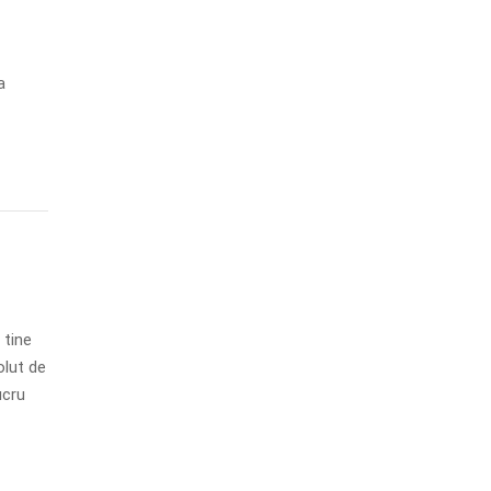
a
 tine
olut de
ucru