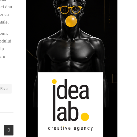
ici dau
er ca
tale.
Penn,
odului
tip
 ii
 River