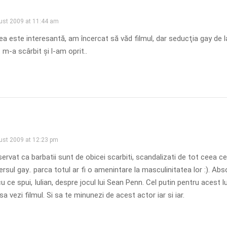
ust 2009 at 11:44 am
a este interesantă, am încercat să văd filmul, dar seducţia gay de l
 m-a scârbit şi l-am oprit..
ust 2009 at 12:23 pm
rvat ca barbatii sunt de obicei scarbiti, scandalizati de tot ceea ce
ersul gay.. parca totul ar fi o amenintare la masculinitatea lor :). Abs
u ce spui, Iulian, despre jocul lui Sean Penn. Cel putin pentru acest l
sa vezi filmul. Si sa te minunezi de acest actor iar si iar.