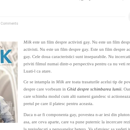
 Comments
Milk
este un film despre activisti gay. Nu este un film desp
activisti. Nu este un film despre gay. Este un film despre ac
gay. Cele doua caracteristici sunt inseparabile. Nu incercati
priviti filmul numai dintr-o perspectiva pentru ca nu veti re
Luati-l ca atare.
Ce se intampla in
Milk
are toata trasaturile acelui tip de po
despre care vorbeam in
Ghid despre schimbarea lumii
. Oa
care schimba modul cum alti oameni gandesc si actioneaza
pretul pe care il platesc pentru aceasta.
Daca n-ar fi componenta gay, povestea n-ar iesi din pluton
asa, are ceva aparte, care va pune puternic la incercare rez
la prejudecati a persoanelor hetero. Va sfatuiesc sa vedeti i