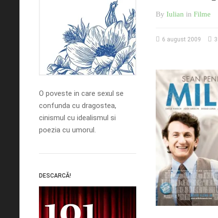
By
Iulian
in
Filme
6 august 2009
3
O poveste in care sexul se
confunda cu dragostea,
cinismul cu idealismul si
poezia cu umorul.
DESCARCĂ!