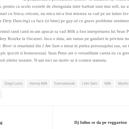
n
, pentru ca acolo scenele de zbenguiala intre barbati sunt mai soft, iar a
ntari cu frisca; oricum, nu mica mi-a fost mirarea sa vad pe un latino lov
 Dirty Dancing
) ca face (si bine) pe gay-ul cu grave probleme sentimen
 primul rand cand m-am apucat sa vad
Milk
a fost interpretarea lui Sean 
ckey Rourke la Oscaruri. Inca o data, am ramas pe ganduri in privinta m
c River
si retardatul din
I Am Sam
a intrat in pielea personajului sau, un 
 pic ipocrit si homosexual. Sean Penn are o versatilitate careia eu cu greu
orii zilelor noastre. N-am nici un motiv sa ii contest statueta.
Diego Luna
Harvey Milk
homosexuali
I Am Sam
Milk
Mystic
ng
Dj Iulius se da pe reggaeton