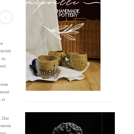
re
tivisti
 sa
usi.
veste
menii
 si
. Dar
istenta
ntai