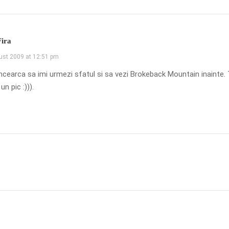
Fira
ust 2009 at 12:51 pm
incearca sa imi urmezi sfatul si sa vezi Brokeback Mountain inainte.
un pic :))).