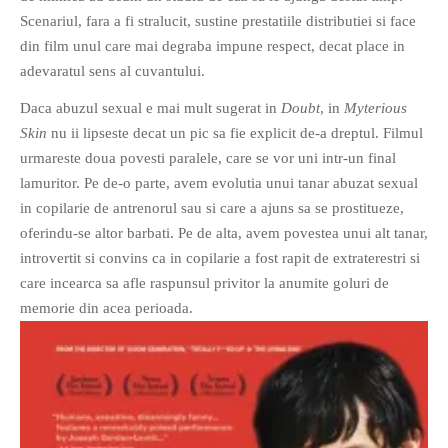
Scenariul, fara a fi stralucit, sustine prestatiile distributiei si face
PAGINI
din film unul care mai degraba impune respect, decat place in
Ce fac?
adevaratul sens al cuvantului.
Clasicul „Despre mine…”
Daca abuzul sexual e mai mult sugerat in
Doubt
, in
Myterious
Contact
Skin
nu ii lipseste decat un pic sa fie explicit de-a dreptul. Filmul
Descarca povestirea Floare
urmareste doua povesti paralele, care se vor uni intr-un final
Albastra!
lamuritor. Pe de-o parte, avem evolutia unui tanar abuzat sexual
Download 101 Movie
in copilarie de antrenorul sau si care a ajuns sa se prostitueze,
Acrostics!
oferindu-se altor barbati. Pe de alta, avem povestea unui alt tanar,
introvertit si convins ca in copilarie a fost rapit de extraterestri si
PRIETENI APROPIATI
care incearca sa afle raspunsul privitor la anumite goluri de
Victor Sosea – Designer
memorie din acea perioada.
PRIETENI DIN AFARA BRESLEI
GloryBox.ro
Vreau-schimbare.ro