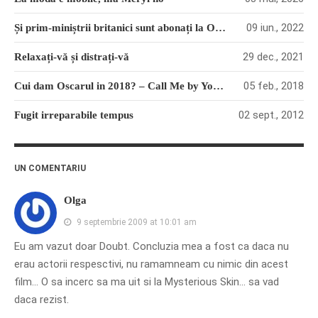
09 iun., 2022
Și prim-miniștrii britanici sunt abonați la Oscar
29 dec., 2021
Relaxați-vă și distrați-vă
05 feb., 2018
Cui dam Oscarul in 2018? – Call Me by Your Name
02 sept., 2012
Fugit irreparabile tempus
UN COMENTARIU
Olga
9 septembrie 2009 at 10:01 am
Eu am vazut doar Doubt. Concluzia mea a fost ca daca nu
erau actorii respesctivi, nu ramamneam cu nimic din acest
film… O sa incerc sa ma uit si la Mysterious Skin… sa vad
daca rezist.