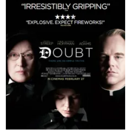
O poveste in care sexul se
confunda cu dragostea,
cinismul cu idealismul si
poezia cu umorul.
DESCARCĂ!