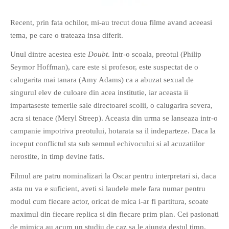
Recent, prin fata ochilor, mi-au trecut doua filme avand aceeasi
tema, pe care o trateaza insa diferit.
Unul dintre acestea este
Doubt
. Intr-o scoala, preotul (Philip
Seymor Hoffman), care este si profesor, este suspectat de o
If you like movies, words and
calugarita mai tanara (Amy Adams) ca a abuzat sexual de
mind games, then this is the
singurul elev de culoare din acea institutie, iar aceasta ii
book for you. Take the
impartaseste temerile sale directoarei scolii, o calugarira severa,
challenge of creating your
acra si tenace (Meryl Streep). Aceasta din urma se lanseaza intr-o
own acrostics and describing
campanie impotriva preotului, hotarata sa il indeparteze. Daca la
famous movies by using the
inceput conflictul sta sub semnul echivocului si al acuzatiilor
very letters of their titles!
nerostite, in timp devine fatis.
Filmul are patru nominalizari la Oscar pentru interpretari si, daca
RASFOIESTE
asta nu va e suficient, aveti si laudele mele fara numar pentru
modul cum fiecare actor, oricat de mica i-ar fi partitura, scoate
maximul din fiecare replica si din fiecare prim plan. Cei pasionati
de mimica au acum un studiu de caz sa le ajunga destul timp.