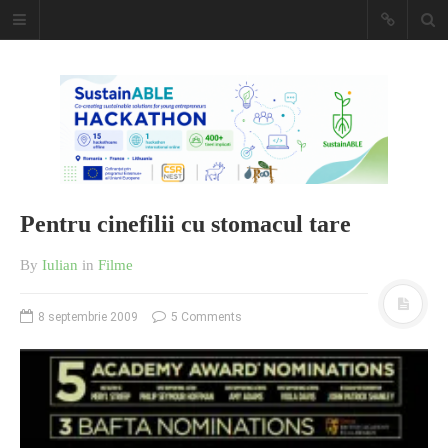
Caiet de
insemnari
DESCARCĂ!
Pentru cinefilii cu stomacul tare
By
Iulian
in
Filme
8 septembrie 2009
5 Comments