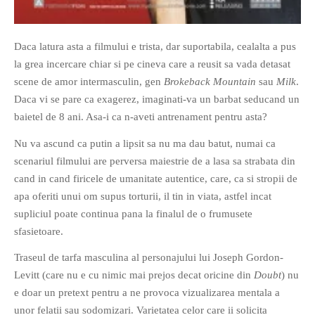
Daca latura asta a filmului e trista, dar suportabila, cealalta a pus
la grea incercare chiar si pe cineva care a reusit sa vada detasat
scene de amor intermasculin, gen
Brokeback Mountain
sau
Milk
.
Daca vi se pare ca exagerez, imaginati-va un barbat seducand un
baietel de 8 ani. Asa-i ca n-aveti antrenament pentru asta?
Nu va ascund ca putin a lipsit sa nu ma dau batut, numai ca
scenariul filmului are perversa maiestrie de a lasa sa strabata din
cand in cand firicele de umanitate autentice, care, ca si stropii de
apa oferiti unui om supus torturii, il tin in viata, astfel incat
supliciul poate continua pana la finalul de o frumusete
sfasietoare.
Traseul de tarfa masculina al personajului lui Joseph Gordon-
Levitt (care nu e cu nimic mai prejos decat oricine din
Doubt
) nu
e doar un pretext pentru a ne provoca vizualizarea mentala a
unor felatii sau sodomizari. Varietatea celor care ii solicita