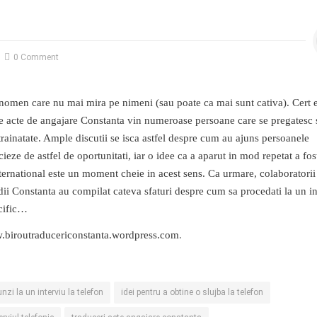
0 Comment
nomen care nu mai mira pe nimeni (sau poate ca mai sunt cativa). Cert e
re acte de angajare Constanta vin numeroase persoane care se pregatesc 
trainatate. Ample discutii se isca astfel despre cum au ajuns persoanele
ieze de astfel de oportunitati, iar o idee ca a aparut in mod repetat a fos
nternational este un moment cheie in acest sens. Ca urmare, colaboratorii
udii Constanta au compilat cateva sfaturi despre cum sa procedati la un i
cific…
biroutraducericonstanta.wordpress.com
.
zi la un interviu la telefon
idei pentru a obtine o slujba la telefon