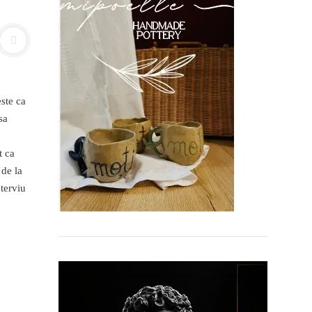
ste ca
sa
t ca
 de la
nterviu