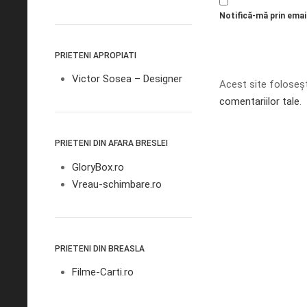
Notifică-mă prin email
PRIETENI APROPIATI
Victor Sosea – Designer
Acest site foloseș
comentariilor tale
.
PRIETENI DIN AFARA BRESLEI
GloryBox.ro
Vreau-schimbare.ro
PRIETENI DIN BREASLA
Filme-Carti.ro