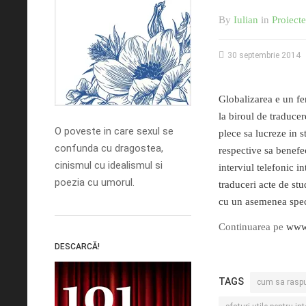
By
Iulian
in
Proiecte
30 septembrie 2014
Globalizarea e un fe
la biroul de traduce
O poveste in care sexul se
plece sa lucreze in s
confunda cu dragostea,
respective sa benefec
cinismul cu idealismul si
interviul telefonic i
poezia cu umorul.
traduceri acte de st
cu un asemenea spe
Continuarea pe
www.
DESCARCĂ!
TAGS
cum sa raspun