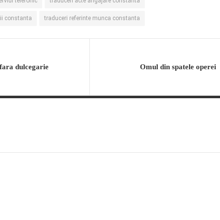
erviul telefonic
traduceri acte angajare constanta
dii constanta
traduceri referinte munca constanta
fara dulcegarie
Omul din spatele operei