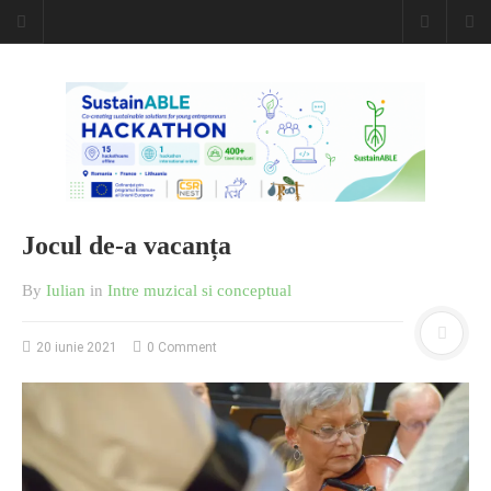
Caiet de
insemnari
DESCARCĂ!
Jocul de-a vacanța
By
Iulian
in
Intre muzical si conceptual
20 iunie 2021
0 Comment