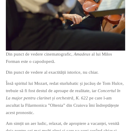
O poveste in care sexul se
confunda cu dragostea,
cinismul cu idealismul si
poezia cu umorul.
Din punct de vedere cinematografic,
Amadeus
al lui Milos
Forman este o capodoperă.
DESCARCĂ!
Din punct de vedere al exactității istorice, nu chiar.
Însă spiritul lui Mozart, redat sturlubatic și jucăuș de Tom Hulce,
trebuie să fi fost destul de aproape de realitate, iar
Concertul în
La major pentru clarinet și orchestră, K. 622
pe care l-am
ascultat la Filarmonica ”Oltenia” din Craiova îmi îndreptățește
acest pronostic.
Am simțit un aer ludic, relaxat, de apropiere a vacanței, venită
deja pentru cei mai mulți elevi și care va veni curând chiar și