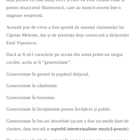
pentru muzicienii filarmonicii, care au muncit enorm într-o
stagiune nesperată.
Această joie de vivre a fost sporită de sunetul clarinetului lui
Ciprian Melente, dar și de prezența deja cunoscută a dirijorului
Emil Vișenescu.
If you like movies, words and
mind games, then this is the
Dacă ar fi să-l caracteriz pe acesta din urmă printr-un singur
book for you. Take the
cuvânt, acela ar fi ”generozitate”.
challenge of creating your
Generozitate în gesturi la pupitrul dirijoral.
own acrostics and describing
famous movies by using the
Generozitate în zâmbetele.
very letters of their titles!
Generozitate în bonomie.
RASFOIESTE
Generozitate în învățăminte pentru învățăcei și public.
Generozitate în bis-uri deosebite (acum a fost un inedit duet de
clarinet, data trecută
o superbă intertextualitate muzică-poezie
).