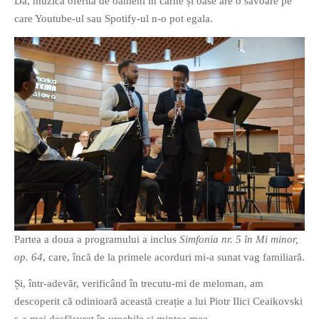
Da, muzica oferită de oameni în carne și oase are o savoare pe
PAGINI
care Youtube-ul sau Spotify-ul n-o pot egala.
Ce fac?
Clasicul „Despre mine…”
Contact
Descarca povestirea Floare
Albastra!
Download 101 Movie
Acrostics!
PRIETENI APROPIATI
Victor Sosea – Designer
Partea a doua a programului a inclus
Simfonia nr. 5 în Mi minor,
PRIETENI DIN AFARA BRESLEI
op. 64
, care, încă de la primele acorduri mi-a sunat vag familiară.
GloryBox.ro
Și, într-adevăr, verificând în trecutu-mi de meloman, am
Vreau-schimbare.ro
descoperit că odinioară această creație a lui Piotr Ilici Ceaikovski