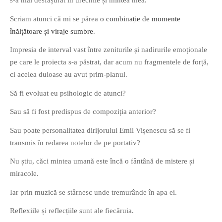
s-a mai desfășurat în urechile și mintea mea.
PRIETENI DIN BREASLA
Scriam atunci că mi se părea
o combinație de momente
Filme-Carti.ro
înălțătoare și viraje sumbre
.
Impresia de interval vast între zeniturile și nadirurile emoționale
pe care le proiecta s-a păstrat, dar acum nu fragmentele de forță,
ci acelea duioase au avut prim-planul.
Să fi evoluat eu psihologic de atunci?
Sau să fi fost predispus de compoziția anterior?
Sau poate personalitatea dirijorului Emil Vișenescu să se fi
transmis în redarea notelor de pe portativ?
Nu știu, căci mintea umană este încă o fântână de mistere și
miracole.
Iar prin muzică se stârnesc unde tremurânde în apa ei.
Reflexiile și reflecțiile sunt ale fiecăruia.