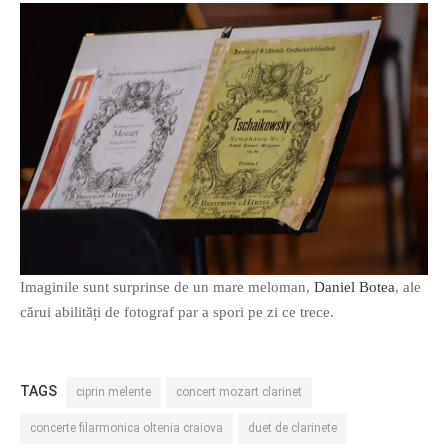
Imaginile sunt surprinse de un mare meloman,
Daniel Botea
, ale
cărui abilități de fotograf par a spori pe zi ce trece.
TAGS
ciprin melente
concert mozart clarinet
concerte filarmonica oltenia craiova
duet de clarinete