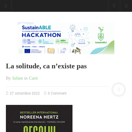
Caiet de
insemnari
DESCARCĂ!
La solitude, ca n’existe pas
By
Iulian
in
Carti
27 octombrie 2022
0 Comment