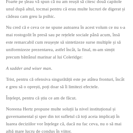
Foarte pe șleau vă spun că nu am reușit să citesc două capitole
PAGINI
unul după altul, tocmai pentru că erau multe lucruri de digerat și
cădeau cam greu la psihic.
Ce fac?
Clasicul „Despre mine…”
Nu cred că e ceva ce ne spune autoarea în acest volum ce nu s-a
Contact
mai rostogolit în presă sau pe rețelele sociale până acum, însă
este remarcabil cum reușește să sintetizeze surse multiple și să
Descarca povestirea Floare
Albastra!
uniformizeze prezentarea, astfel încât, la final, m-am simțit
precum bătrânul marinar al lui Coleridge:
Download 101 Movie
Acrostics!
A sadder and wiser man
.
PRIETENI APROPIATI
Trist, pentru că ofensiva singurătății este pe atâtea fronturi, încât
e greu să o oprești, poți doar să îi limitezi efectele.
Victor Sosea – Designer
Înțelept, pentru că știu ce am de făcut.
PRIETENI DIN AFARA BRESLEI
Noreena Hertz propune multe soluții la nivel instituțional și
GloryBox.ro
guvernamental și sper din tot sufletul că toți aceia implicați în
Vreau-schimbare.ro
luarea deciziilor vor înțelege că, dacă nu fac ceva, nu o să mai
aibă mare lucru de condus în viitor.