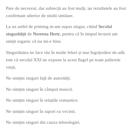
Pare de necrezut, dar subiecții au fost mulți, iar rezultatele au fost
confirmate ulterior de studii similare.
La un astfel de priming m-am supus singur, citind
Secolul
singurătății
de
Noreena Hertz
, pentru că în timpul lecturii am
If you like movies, words and
simțit organic că nu mi-e bine.
mind games, then this is the
Singurătatea ne face rău în multe feluri și mai îngrijorător de-atât
book for you. Take the
este că secolul XXI ne expune la acest flagel pe toate palierele
challenge of creating your
vieții.
own acrostics and describing
famous movies by using the
Ne simțim singuri față de autorități.
very letters of their titles!
Ne simțim singuri în câmpul muncii.
Ne simțim singuri în relațiile romantice.
RASFOIESTE
Ne simțim singuri în raport cu vecinii.
Ne simțim singuri din cauza tehnologiei.