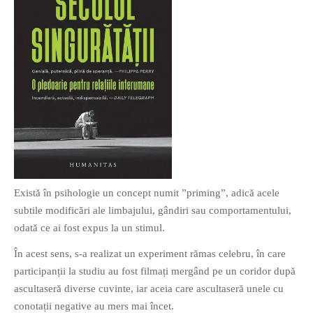
O poveste in care sexul se
confunda cu dragostea,
cinismul cu idealismul si
poezia cu umorul.
DESCARCĂ!
Există în psihologie un concept numit ”priming”, adică acele
subtile modificări ale limbajului, gândiri sau comportamentului,
odată ce ai fost expus la un stimul.
În acest sens, s-a realizat un experiment rămas celebru, în care
participanții la studiu au fost filmați mergând pe un coridor după
ascultaseră diverse cuvinte, iar aceia care ascultaseră unele cu
conotații negative au mers mai încet.