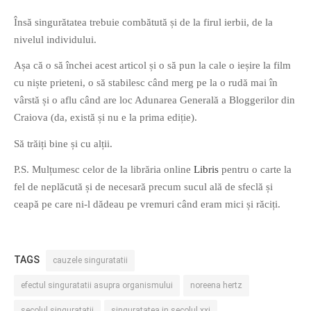
PRIETENI DIN BREASLA
Însă singurătatea trebuie combătută și de la firul ierbii, de la
Filme-Carti.ro
nivelul individului.
Așa că o să închei acest articol și o să pun la cale o ieșire la film
cu niște prieteni, o să stabilesc când merg pe la o rudă mai în
vârstă și o aflu când are loc Adunarea Generală a Bloggerilor din
Craiova (da, există și nu e la prima ediție).
Să trăiți bine și cu alții.
P.S. Mulțumesc celor de la librăria online
Libris
pentru o carte la
fel de neplăcută și de necesară precum sucul ală de sfeclă și
ceapă pe care ni-l dădeau pe vremuri când eram mici și răciți.
TAGS
cauzele singuratatii
efectul singuratatii asupra organismului
noreena hertz
secolul singuratatii
singuratatea in secolul xxi