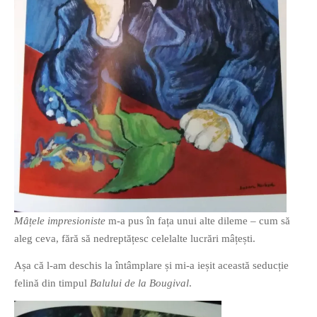
PRIETENI DIN BREASLA
Filme-Carti.ro
Mâțele impresioniste
m-a pus în fața unui alte dileme – cum să
aleg ceva, fără să nedreptățesc celelalte lucrări mâțești.
Așa că l-am deschis la întâmplare și mi-a ieșit această seducție
felină din timpul
Balului de la Bougival
.