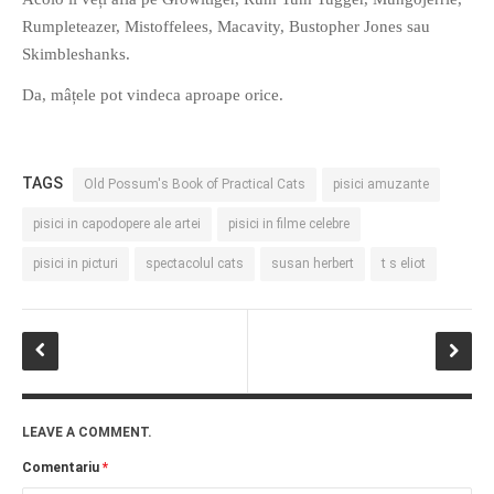
Rumpleteazer, Mistoffelees, Macavity, Bustopher Jones sau
Skimbleshanks.
Da, mâțele pot vindeca aproape orice.
TAGS
Old Possum's Book of Practical Cats
pisici amuzante
pisici in capodopere ale artei
pisici in filme celebre
pisici in picturi
spectacolul cats
susan herbert
t s eliot
LEAVE A COMMENT.
Comentariu
*