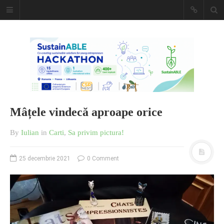
Caiet de
insemnari
DESCARCĂ!
Mâțele vindecă aproape orice
By
Iulian
in
Carti
,
Sa privim pictura!
25 decembrie 2021
0 Comment