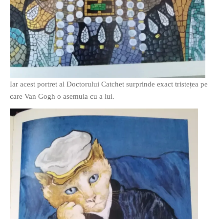
PAGINI
Ce fac?
Clasicul „Despre mine…”
Contact
Descarca povestirea Floare
Albastra!
Iar acest portret al Doctorului Catchet surprinde exact tristețea pe
Download 101 Movie
care Van Gogh o asemuia cu a lui.
Acrostics!
PRIETENI APROPIATI
Victor Sosea – Designer
PRIETENI DIN AFARA BRESLEI
GloryBox.ro
Vreau-schimbare.ro