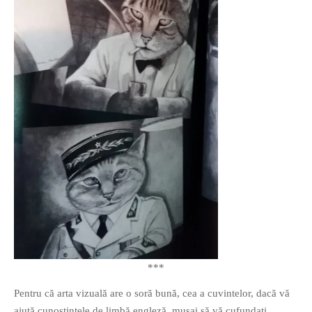
***
Pentru că arta vizuală are o soră bună, cea a cuvintelor, dacă vă
ajută cunoștințele de limbă engleză, musai să vă cufundați,