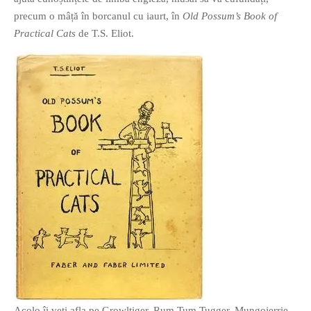
precum o mâță în borcanul cu iaurt, în
Old Possum’s Book of
Practical Cats
de T.S. Eliot.
Acolo îi veți afla pe Growltiger, Rum Tum Tugger, Mungojerrie,