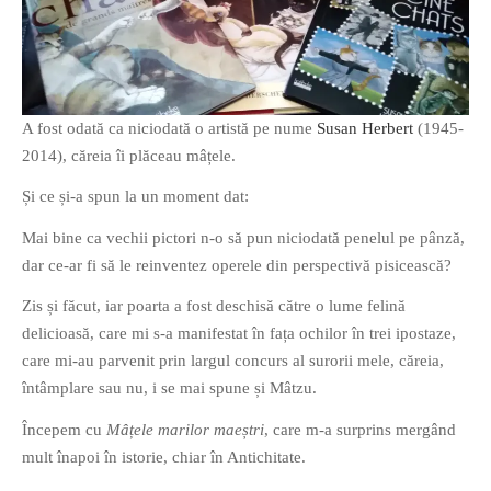
O poveste in care sexul se
confunda cu dragostea,
A fost odată ca niciodată o artistă pe nume
Susan Herbert
(1945-
cinismul cu idealismul si
2014), căreia îi plăceau mâțele.
poezia cu umorul.
Și ce și-a spun la un moment dat:
DESCARCĂ!
Mai bine ca vechii pictori n-o să pun niciodată penelul pe pânză,
dar ce-ar fi să le reinventez operele din perspectivă pisicească?
Zis și făcut, iar poarta a fost deschisă către o lume felină
delicioasă, care mi s-a manifestat în fața ochilor în trei ipostaze,
care mi-au parvenit prin largul concurs al surorii mele, căreia,
întâmplare sau nu, i se mai spune și Mâtzu.
Începem cu
Mâțele marilor maeștri
, care m-a surprins mergând
mult înapoi în istorie, chiar în Antichitate.