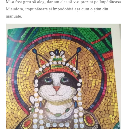
Mi-a fost greu să aleg, dar am ales să v-o prezint pe împărăteasa
Miaudora, impunătoare și împodobită așa cum o știm din
manuale.
If you like movies, words and
mind games, then this is the
book for you. Take the
challenge of creating your
own acrostics and describing
famous movies by using the
very letters of their titles!
RASFOIESTE