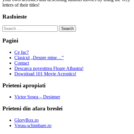
letters of their titles!
Rasfoieste
Search
for:
Pagini
Ce fac?
Clasicul „Despre mine…”
Contact
Descarca povestirea Floare Albastra!
Download 101 Movie Acrostics!
Prieteni apropiati
Victor Sosea – Designer
Prieteni din afara breslei
GloryBox.ro
Vreau-schimbare.ro