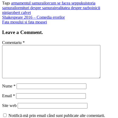
Tags
armamentul samurailor
cum se facea seppuku
istoria
samurailor
mituri despre samurai
realitatea despre razboinicii
ninja
robert calvet
Shakespeare 2016 – Comedia erorilor
Fata mosului si fata moasei
Leave a Comment.
Comentariu
*
Nume
*
Email
*
Site web
Notifică-mă prin email când sunt publicate alte comentarii.