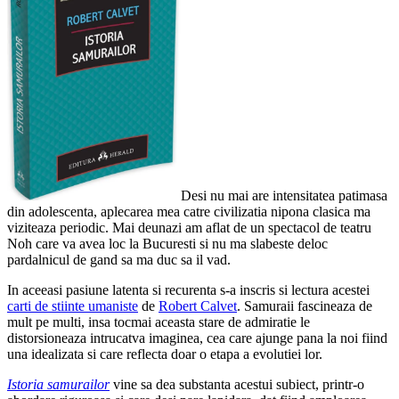
Desi nu mai are intensitatea patimasa
din adolescenta, aplecarea mea catre civilizatia nipona clasica ma
viziteaza periodic. Mai deunazi am aflat de un spectacol de teatru
Noh care va avea loc la Bucuresti si nu ma slabeste deloc
pardalnicul de gand sa ma duc sa il vad.
In aceeasi pasiune latenta si recurenta s-a inscris si lectura acestei
carti de stiinte umaniste
de
Robert Calvet
. Samuraii fascineaza de
mult pe multi, insa tocmai aceasta stare de admiratie le
distorsioneaza intrucatva imaginea, cea care ajunge pana la noi fiind
una idealizata si care reflecta doar o etapa a evolutiei lor.
Istoria samurailor
vine sa dea substanta acestui subiect, printr-o