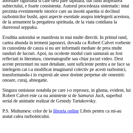
abordare riguroasa si care desi pare lapidara, dat fiind amploarea
subiectului, e foarte consistenta. Autorul procedeaza sistematic: intai
prezinta evenimentele istorice care au insotit aparitia si declinul
razboinicilor bushi, apoi aspecte esentiale asupra intelegerii acestora,
de la armament la pregatirea spirituala, de la viata cotidiana la
durerosul seppuku.
Eruditia autorului se manifesta in mai multe directii. In primul rand,
cartea abunda in termeni japonezi, dovada ca Robert Calvet vorbeste
in cunostinta de cauza si nu are informatii mediate de prea multe
randuri de lucrari. Apoi, nu ocoleste modul cum samuraii au fost
reflectati in literatura, cinematografie sau chiar jocuri video. Desi
aceste prezentari nu sunt detaliate, sunt suficiente pentru a ne face sa
intelegem cat i-a modificat imaginarul colectiv pe acesti razboinici,
transformandu-i in expresii ale unor dorinte perpetue ale omenirii:
onoare, curaj, abnegatie.
Singura omisiune notabila pe care i-o reprosez, in gluma, evident, lui
Robert Calvet este ca nu aminteste si de
Samurai Jack
, superbul
serial de animatie realizat de Genndy Tartakovsky.
P.S. Multumesc celor de la
libraria online
Libris pentru ca mi-au
aratat calea razboinicului.