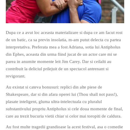
Dupa ce a avut loc aceasta materializare si dupa ce am facut rost
de un batic, ca sa previn insolatia, m-am putut delecta cu partea
interpretativa. Preferata mea a fost Adriana, sotia lui Antipholus
din Ephes, aceasta din urma fiind jucat de un actor care mi se
parea in anumite momente leit Jim Carey. Dar si ceilalti au
contribuit la deliciul prilejuit de un spectacol antrenant si
revigorant.
Au existat si cateva bonusuri: replici din alte piese de
Shakespeare, dar si din afara operei lui (Thou shall not pass!),
plasate inteligent, gluma ultra-intelectuala cu pluralul
substantivului propriu Antipholus si cele doua momente de final,
care au trezit bucuria vietii chiar si celor mai toropiti de caldura.
Au fost multe tragedii grandioase la acest festival, asa o comedie