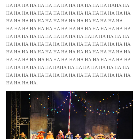
HA HA HA HA HA HA HA HA HA HA HA HA HA HAHA HA
PRIETENI DIN BREASLA
HA HA HA HA HA HA HA HA HA HA HA HA HA HA HA HA
Filme-Carti.ro
HA HA HA HA HA HA HA HA HA HA HA HA HA HA HA
HA HA HA HA HA HA HA HA HA HA HA HA HA HA HA HA
HA HA HA HA HA HA HA HA HA HA HAHA HA HA HA HA
HA HA HA HA HA HA HA HA HA HA HA HA HA HA HA HA
HA HA HA HA HA HA HA HA HA HA HA HA HA HA HA HA
HA HA HA HA HA HA HA HA HA HA HA HA HA HA HA HA
HA HA HA HA HA HA HAHA HA HA HA HA HA HA HA HA
HA HA HA HA HA HA HA HA HA HA HA HA HA HA HA HA
HA HA HA HA.