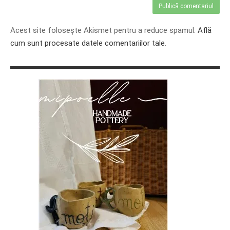
Acest site folosește Akismet pentru a reduce spamul.
Află
cum sunt procesate datele comentariilor tale
.