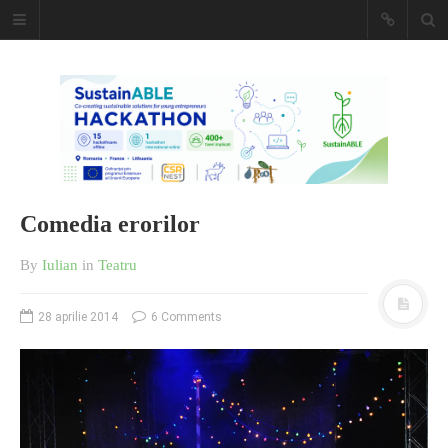
Caiet de
insemnari
DESCARCĂ!
Comedia erorilor
By
Iulian
in
Teatru
28 aprilie 2014
6 Comments