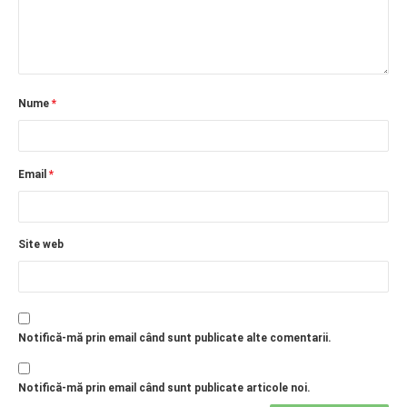
Nume
*
Email
*
Site web
Notifică-mă prin email când sunt publicate alte comentarii.
Notifică-mă prin email când sunt publicate articole noi.