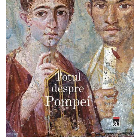
O poveste in care sexul se
confunda cu dragostea,
cinismul cu idealismul si
poezia cu umorul.
DESCARCĂ!