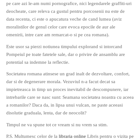
pe care azi le-am numi pornografice, nici legendarele graffiti-uri
PAGINI
deocheate, care releva ca gustul pentru porcosenii nu este de
Ce fac?
data recenta, ci este o apucatura veche de cand lumea (aviz
Clasicul „Despre mine…”
moralistilor de genul celor care evoca epocile de aur ale
omenirii, intre care am remarcat-o si pe cea romana).
Contact
Descarca povestirea Floare
Este usor sa pierzi notiunea timpului explorand si intorcand
Albastra!
Pompeiul pe toate fatetele sale, dar o privire de ansamblu are
Download 101 Movie
potential sa indemne la reflectie.
Acrostics!
Societatea romana atinsese un grad inalt de dezvoltare, confort,
dar si de degenerare morala. Vezuviul n-a facut decat sa
PRIETENI APROPIATI
impietreasca in timp un proces inevitabil de descompunere, iar
Victor Sosea – Designer
intrebarile care se nasc sunt: Seamana societatea noastra cu aceea
a romanilor? Daca da, in lipsa unui vulcan, ne paste aceeasi
PRIETENI DIN AFARA BRESLEI
disolutie graduala, lenta, dar de neocolit?
GloryBox.ro
Timpul ne va spune tot ce vream si nu vrem sa stim.
Vreau-schimbare.ro
P.S. Multumesc celor de la
libraria online
Libris pentru o vizita pe