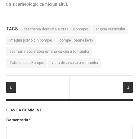
un sit arheologic ca niciun altul.
PRIETENI DIN BREASLA
Filme-Carti.ro
TAGS
descrierea detaliata a orasului pompei
eruptia vezuviului
imagini porno din pompei
pompei joanne berry
seamana societatea umana cu cea a romanilor
Totul despre Pompei
viata de zi cu zi a romanilor
LEAVE A COMMENT.
Comentariu
*