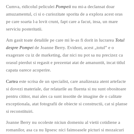
Cumva, ridicolul peliculei
Pompeii
nu mi-a declansat doar
amuzamentul, ci si o curiozitate sporita de a explora acest oras
pe care soarta l-a lovit crunt, fapt care a facut, insa, un mare
serviciu posteritatii.
Am gasit toate detaliile pe care mi le-as fi dorit in lucrarea
Totul
If you like movies, words and
despre Pompei
de Joanne Berry. Evident, acest „totul” e o
mind games, then this is the
exagerare cu iz de marketing, dar nici nu pot sa nu precizez ca
book for you. Take the
orasul pierdut si regasit e prezentat atat de amanuntit, incat titlul
challenge of creating your
capata oarece acoperire.
own acrostics and describing
famous movies by using the
Cartea
este scrisa de un specialist, care analizeaza atent artefacte
very letters of their titles!
si dovezi materiale, dar relatarile au fluenta si nu sunt obositoare
pentru cititor, mai ales ca sunt insotite de imagine de o calitate
RASFOIESTE
exceptionala, atat fotografii de obiecte si constructii, cat si planse
si reconstituiri.
Joanne Berry nu ocoleste niciun domeniu al vietii cotidiene a
romanilor, asa ca nu lipsesc nici faimoasele picturi si mozaicuri