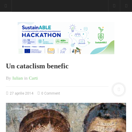
Caiet de
insemnari
DESCARCĂ!
Un cataclism benefic
By
Iulian
in
Carti
27 aprilie 2014
0 Comment