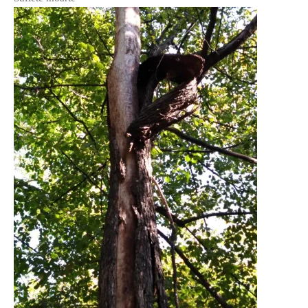
If you like movies, words and
mind games, then this is the
book for you. Take the
challenge of creating your
own acrostics and describing
famous movies by using the
very letters of their titles!
RASFOIESTE