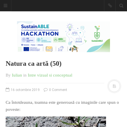
Caiet de
insemnari
DESCARCĂ!
Natura ca artă (50)
By
Iulian
in
Intre vizual si conceptual
16 octombrie 2019
0 Comment
Ca întotdeauna, toamna este generoasă cu imaginile care spun o
poveste: