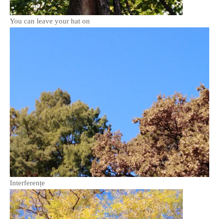
PAGINI
You can leave your hat on
Ce fac?
Clasicul „Despre mine…”
Contact
Descarca povestirea Floare
Albastra!
Download 101 Movie
Acrostics!
PRIETENI APROPIATI
Victor Sosea – Designer
PRIETENI DIN AFARA BRESLEI
Interferențe
GloryBox.ro
Vreau-schimbare.ro