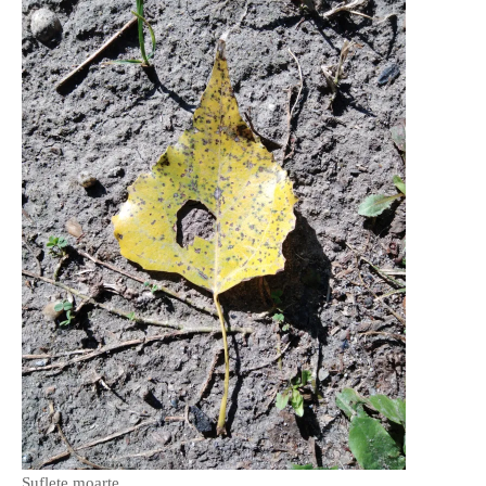
O poveste in care sexul se
confunda cu dragostea,
cinismul cu idealismul si
poezia cu umorul.
DESCARCĂ!
Suflete moarte