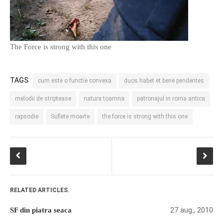
The Force is strong with this one
TAGS
cum este o functie convexa
duos habet et bene pendentes
melodii de striptease
natura toamna
patronajul in roma antica
rapsodie
Suflete moarte
the force is strong with this one
RELATED ARTICLES.
27 aug., 2010
SF din piatra seaca