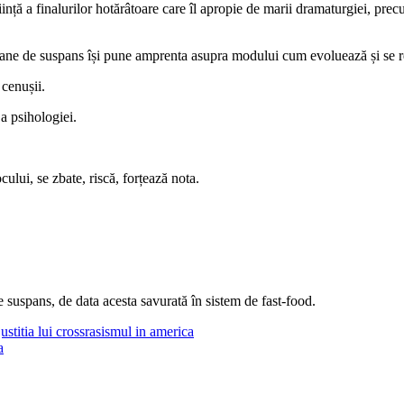
iință a finalurilor hotărâtoare care îl apropie de marii dramaturgiei, pre
omane de suspans își pune amprenta asupra modului cum evoluează și se re
 cenușii.
a psihologiei.
lui, se zbate, riscă, forțează nota.
e suspans, de data acesta savurată în sistem de fast-food.
justitia lui cross
rasismul in america
a