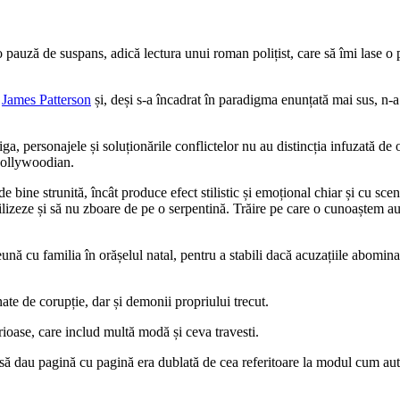
auză de suspans, adică lectura unui roman polițist, care să îmi lase o p
e
James Patterson
și, deși s-a încadrat în paradigma enunțată mai sus, n-a 
ga, personajele și soluționările conflictelor nu au distincția infuzată de 
hollywoodian.
de bine strunită, încât produce efect stilistic și emoțional chiar și cu sc
abilizeze și să nu zboare de pe o serpentină. Trăire pe care o cunoaștem au
nă cu familia în orășelul natal, pentru a stabili dacă acuzațiile abomina
ate de corupție, dar și demonii propriului trecut.
rioase, care includ multă modă și ceva travesti.
să dau pagină cu pagină era dublată de cea referitoare la modul cum auto