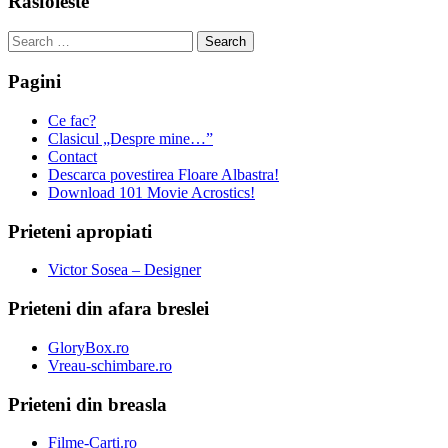
Rasfoieste
Search
for:
Pagini
Ce fac?
Clasicul „Despre mine…”
Contact
Descarca povestirea Floare Albastra!
Download 101 Movie Acrostics!
Prieteni apropiati
Victor Sosea – Designer
Prieteni din afara breslei
GloryBox.ro
Vreau-schimbare.ro
Prieteni din breasla
Filme-Carti.ro