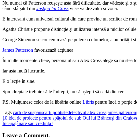
Nu numai că Patterson reușește asta fără dificultate, dar vădește și o șt
când sfârșitul din
Justiția lui Cross
vi se va dezvălui și vouă.
E interesant cum universul cultural din care provine un scriitor de r
Agatha Christie propune distincție și utilizarea intensă a micilor celule
George Simenon se concentrează pe puterea cutumelor, a autorității și 
James Patterson
favorizează acțiunea.
În multe momente-cheie, personajul său Alex Cross alege să nu stea locu
Iar asta mută lucrurile.
E o lecție în sine.
Spre dreptate trebuie să te îndrepți, nu să aștepți să cadă din cer.
P.S. Mulțumesc celor de la librăria online
Libris
pentru încă o porție d
Tags
carti de suspans
carti politiste
detectivul alex cross
james patterson
10 idei de proiecte pentru spățoiul de sub Oul lui Brâncuși din Craiov
Încăpățânare sau credință?
Leave a Comment.