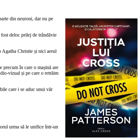
arte din neuroni, dar nu pe
fost deloc prilej de trândăvie
o Agatha Christie și nici aerul
ene precum în care o mașină are
dio-vizual și pe care o retrăim
bile care i se aduc unui văr
rul urma să le unifice într-un