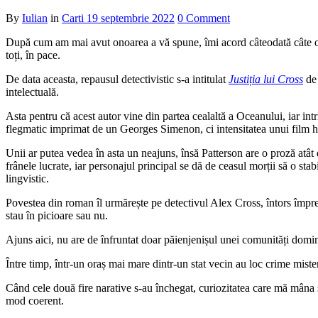
By
Iulian
in
Carti
19 septembrie 2022
0 Comment
După cum am mai avut onoarea a vă spune, îmi acord câteodată câte o p
toți, în pace.
De data aceasta, repausul detectivistic s-a intitulat
Justiția lui Cross
d
intelectuală.
Asta pentru că acest autor vine din partea cealaltă a Oceanului, iar intri
flegmatic imprimat de un Georges Simenon, ci intensitatea unui film 
Unii ar putea vedea în asta un neajuns, însă Patterson are o proză atât 
frânele lucrate, iar personajul principal se dă de ceasul morții să o st
lingvistic.
Povestea din roman îl urmărește pe detectivul Alex Cross, întors împreu
stau în picioare sau nu.
Ajuns aici, nu are de înfruntat doar păienjenișul unei comunități domin
Între timp, într-un oraș mai mare dintr-un stat vecin au loc crime miste
Când cele două fire narative s-au închegat, curiozitatea care mă mâna 
mod coerent.