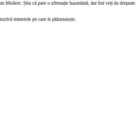
cum Moliere. Știu că pare o afirmație hazardată, dar îmi veți da dreptate
zolvă misterele pe care le plăsmuiește.