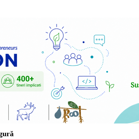
ngură