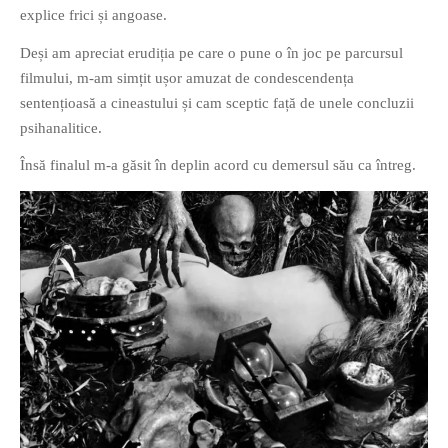
explice frici și angoase.
PRIETENI DIN BREASLA
Filme-Carti.ro
Deși am apreciat erudiția pe care o pune o în joc pe parcursul
filmului, m-am simțit ușor amuzat de condescendența
sentențioasă a cineastului și cam sceptic față de unele concluzii
psihanalitice.
Însă finalul m-a găsit în deplin acord cu demersul său ca întreg.