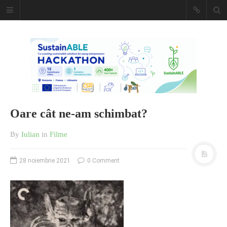
Caiet de
insemnari
DESCARCĂ!
Oare cât ne-am schimbat?
By
Iulian
in
Filme
28 noiembrie 2021
0 Comment