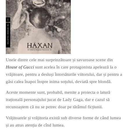
O poveste in care sexul se
confunda cu dragostea,
cinismul cu idealismul si
poezia cu umorul.
Unele dintre cele mai surprinzătoare și savuroase scene din
DESCARCĂ!
House of Gucci
sunt acelea în care protagonista apelează la o
vrăjitoare, pentru a desluși întorsăturile viitorului, dar și pentru a
găsi calea înapoi înspre inima soțului, deviată spre blondă.
Aceste momente sunt, probabil, menite a proiecta o latură
irațională personajului jucat de Lady Gaga, dar e cazul să
recunoaștem că nu se petrec doar pe tărâmul ficțiunii.
Vrăjitoarele și vrăjitoria există sub diverse forme de când lumea
și au atras atenția de cînd lumea.