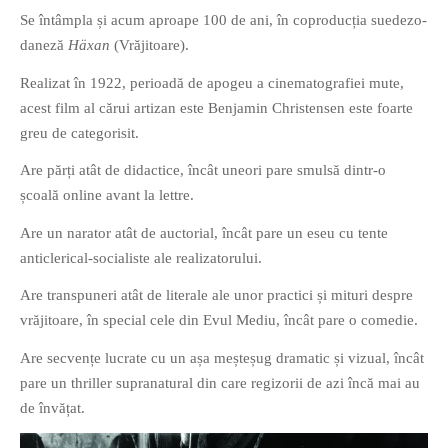
Se întâmpla și acum aproape 100 de ani, în coproducția suedezo-
daneză
Häxan
(Vrăjitoare).
Realizat în 1922, perioadă de apogeu a cinematografiei mute,
acest film al cărui artizan este Benjamin Christensen este foarte
greu de categorisit.
If you like movies, words and
mind games, then this is the
Are părți atât de didactice, încât uneori pare smulsă dintr-o
book for you. Take the
școală online avant la lettre.
challenge of creating your
Are un narator atât de auctorial, încât pare un eseu cu tente
own acrostics and describing
anticlerical-socialiste ale realizatorului.
famous movies by using the
very letters of their titles!
Are transpuneri atât de literale ale unor practici și mituri despre
vrăjitoare, în special cele din Evul Mediu, încât pare o comedie.
RASFOIESTE
Are secvențe lucrate cu un așa meșteșug dramatic și vizual, încât
pare un thriller supranatural din care regizorii de azi încă mai au
de învățat.