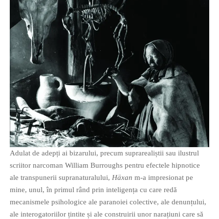
PAGINI
Ce fac?
Clasicul „Despre mine…”
Contact
Descarca povestirea Floare
Albastra!
Download 101 Movie
Acrostics!
PRIETENI APROPIATI
Victor Sosea – Designer
Adulat de adepți ai bizarului, precum suprarealiștii sau ilustrul
scriitor narcoman William Burroughs pentru efectele hipnotice
PRIETENI DIN AFARA BRESLEI
ale transpunerii supranaturalului,
Häxan
m-a impresionat pe
GloryBox.ro
mine, unul, în primul rând prin inteligența cu care redă
Vreau-schimbare.ro
mecanismele psihologice ale paranoiei colective, ale denunțului,
ale interogatoriilor țintite și ale construirii unor narațiuni care să