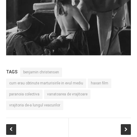
TAGS
benjamin christensen
cum erau obtinute marturisirile in evul mediu
haxan film
paranoia colectiva
vanatoarea de vrajitoare
vrajitoria de-a lungul veacurilor