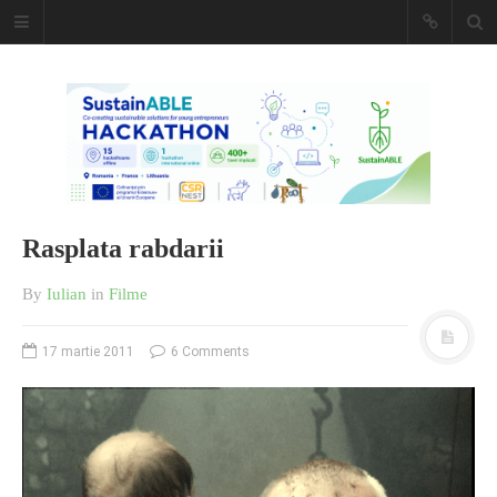
Caiet de
insemnari
DESCARCĂ!
Rasplata rabdarii
By
Iulian
in
Filme
17 martie 2011
6 Comments