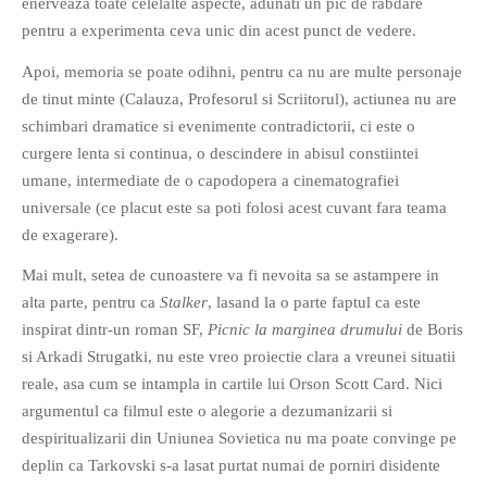
enerveaza toate celelalte aspecte, adunati un pic de rabdare
pentru a experimenta ceva unic din acest punct de vedere.
Apoi, memoria se poate odihni, pentru ca nu are multe personaje
de tinut minte (Calauza, Profesorul si Scriitorul), actiunea nu are
schimbari dramatice si evenimente contradictorii, ci este o
If you like movies, words and
curgere lenta si continua, o descindere in abisul constiintei
mind games, then this is the
umane, intermediate de o capodopera a cinematografiei
book for you. Take the
universale (ce placut este sa poti folosi acest cuvant fara teama
challenge of creating your
de exagerare).
own acrostics and describing
Mai mult, setea de cunoastere va fi nevoita sa se astampere in
famous movies by using the
alta parte, pentru ca
Stalker
, lasand la o parte faptul ca este
very letters of their titles!
inspirat dintr-un roman SF,
Picnic la marginea drumului
de Boris
si Arkadi Strugatki, nu este vreo proiectie clara a vreunei situatii
RASFOIESTE
reale, asa cum se intampla in cartile lui Orson Scott Card. Nici
argumentul ca filmul este o alegorie a dezumanizarii si
despiritualizarii din Uniunea Sovietica nu ma poate convinge pe
deplin ca Tarkovski s-a lasat purtat numai de porniri disidente