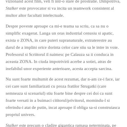
vizionand acest film, veti fi intr-o stare de prostratie. Dimpotriva,
PRIETENI DIN BREASLA
Stalker
este provocator si va incita un teamwork consistent al
Filme-Carti.ro
multor altor facultati intelectuale.
Despre poveste aproape ca mi-e teama sa scriu, ca sa nu o
simplific exagerat. Langa un oras industrial cenusiu si apatic,
exista o ZONA, in care puteri supranaturale, extraterestre au
darul de a implini orice dorinta celor care stiu sa le intre in voie.
Profesorul si Scriitorul il naimesc pe Calauza sa ii conduca in
aceasta ZONA. In ciuda impotrivirii acerbe a sotiei, atras de
inefabilul unor experiente anterioare, acesta accepta sarcina.
Nu sunt foarte multumit de acest rezumat, dar n-am ce-i face, iar
cei care sunt familiarizati cu proza fratilor Strugatki (care
semneaza si scenariul) stiu foarte bine despre cei doi ca sunt
foarte versati in a buimaci cititorul/privitorul, momindu-l si
oferindu-i atat de putin, incat aproape il obliga sa-si construiasca
propriul univers.
Stalker
este precum o cladire gigantica ramasa neterminata, pe