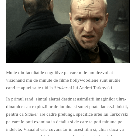
O poveste in care sexul se
confunda cu dragostea,
cinismul cu idealismul si
poezia cu umorul.
DESCARCĂ!
Multe din facultatile cognitive pe care ni le-am dezvoltat
vizionand mii de minute de filme hollywoodiene sunt inutile
cand te apuci sa te uiti la
Stalker
al lui Andrei Tarkovski.
In primul rand, simtul alertei destinat asimilarii imaginilor ultra-
dinamice sau exploziilor de lumina si sunet poate lancezi linistit,
pentru ca
Stalker
are cadre prelungi, specifice artei lui Tarkovski,
pe care le poti examina in detaliu si de care te poti minuna pe
indelete. Vizualul este covarsitor in acest film si, chiar daca va