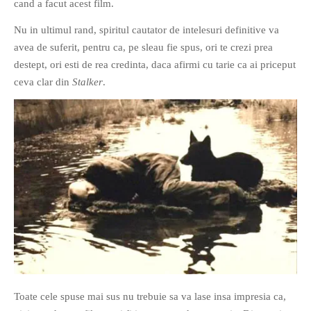
cand a facut acest film.
PAGINI
Nu in ultimul rand, spiritul cautator de intelesuri definitive va
Ce fac?
avea de suferit, pentru ca, pe sleau fie spus, ori te crezi prea
Clasicul „Despre mine…”
destept, ori esti de rea credinta, daca afirmi cu tarie ca ai priceput
Contact
ceva clar din
Stalker
.
Descarca povestirea Floare
Albastra!
Download 101 Movie
Acrostics!
PRIETENI APROPIATI
Victor Sosea – Designer
PRIETENI DIN AFARA BRESLEI
GloryBox.ro
Vreau-schimbare.ro
Toate cele spuse mai sus nu trebuie sa va lase insa impresia ca,