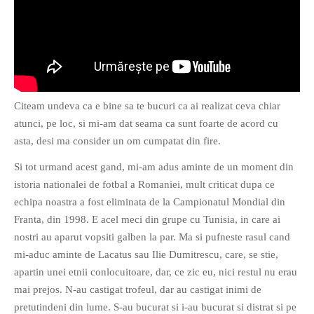
O poveste in care sexul se
confunda cu dragostea,
cinismul cu idealismul si
Citeam undeva ca e bine sa te bucuri ca ai realizat ceva chiar
poezia cu umorul.
atunci, pe loc, si mi-am dat seama ca sunt foarte de acord cu
asta, desi ma consider un om cumpatat din fire.
DESCARCĂ!
Si tot urmand acest gand, mi-am adus aminte de un moment din
istoria nationalei de fotbal a Romaniei, mult criticat dupa ce
echipa noastra a fost eliminata de la Campionatul Mondial din
Franta, din 1998. E acel meci din grupe cu Tunisia, in care ai
nostri au aparut vopsiti galben la par. Ma si pufneste rasul cand
mi-aduc aminte de Lacatus sau Ilie Dumitrescu, care, se stie,
apartin unei etnii conlocuitoare, dar, ce zic eu, nici restul nu erau
mai prejos. N-au castigat trofeul, dar au castigat inimi de
pretutindeni din lume. S-au bucurat si i-au bucurat si distrat si pe