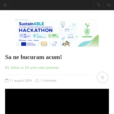
Caiet de
insemnari
DESCARCĂ!
Sa ne bucuram acum!
By
Iulian
in
De prin satul planetar
11 august 2009
1 Comment