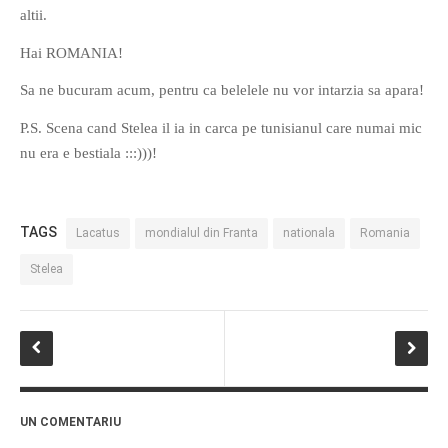
altii.
Hai ROMANIA!
Sa ne bucuram acum, pentru ca belelele nu vor intarzia sa apara!
P.S. Scena cand Stelea il ia in carca pe tunisianul care numai mic
If you like movies, words and
nu era e bestiala :::)))!
mind games, then this is the
book for you. Take the
challenge of creating your
TAGS
Lacatus
mondialul din Franta
nationala
Romania
own acrostics and describing
famous movies by using the
Stelea
very letters of their titles!
RASFOIESTE
UN COMENTARIU