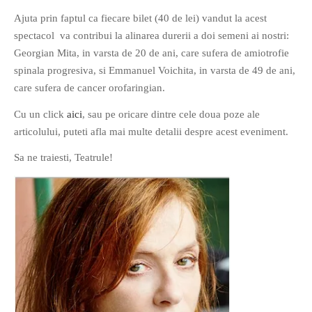
PAGINI
Ajuta prin faptul ca fiecare bilet (40 de lei) vandut la acest
spectacol va contribui la alinarea durerii a doi semeni ai nostri:
Ce fac?
Georgian Mita, in varsta de 20 de ani, care sufera de amiotrofie
Clasicul „Despre mine…”
spinala progresiva, si Emmanuel Voichita, in varsta de 49 de ani,
Contact
care sufera de cancer orofaringian.
Descarca povestirea Floare
Cu un click
aici
, sau pe oricare dintre cele doua poze ale
Albastra!
articolului, puteti afla mai multe detalii despre acest eveniment.
Download 101 Movie
Acrostics!
Sa ne traiesti, Teatrule!
PRIETENI APROPIATI
Victor Sosea – Designer
PRIETENI DIN AFARA BRESLEI
GloryBox.ro
Vreau-schimbare.ro