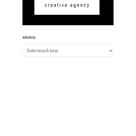
ARHIVA
Arhiva
Proudly powered by WordPress
.
Theme: DW Minion by
DesignWall
.