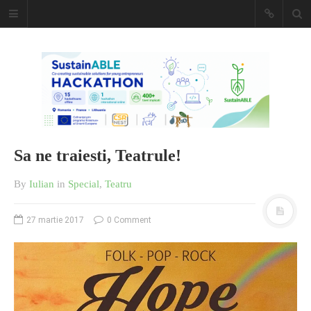
Caiet de
insemnari
DESCARCĂ!
Sa ne traiesti, Teatrule!
By
Iulian
in
Special
,
Teatru
27 martie 2017
0 Comment