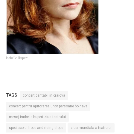
PRIETENI DIN BREASLA
Filme-Carti.ro
Isabelle Hupert
TAGS
concert caritabil in craiova
concert pentru ajutorarea unor persoane bolnave
mesaj isabelle hupert ziua teatrului
spectacolul hope and rising slope
ziua mondiala a teatrului