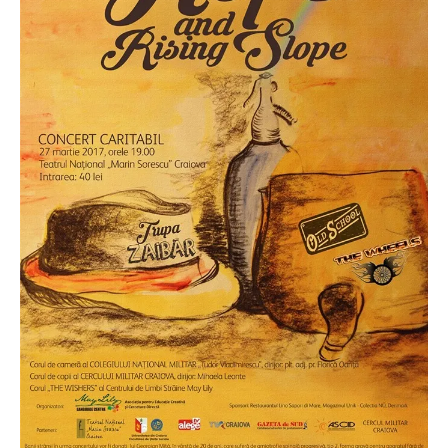
O poveste in care sexul se
confunda cu dragostea,
cinismul cu idealismul si
poezia cu umorul.
DESCARCĂ!