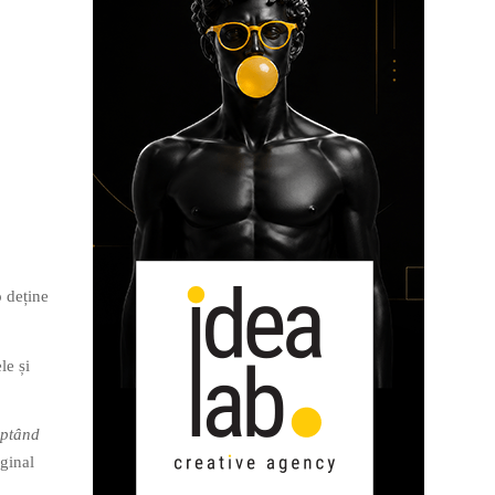
o deține
le și
uptând
ginal