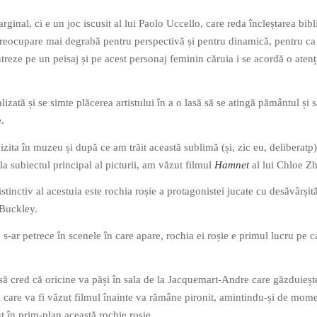
ginal, ci e un joc iscusit al lui Paolo Uccello, care reda încleștarea bibl
reocupare mai degrabă pentru perspectivă și pentru dinamică, pentru ca
treze pe un peisaj și pe acest personaj feminin căruia i se acordă o atenț
izată și se simte plăcerea artistului în a o lasă să se atingă pământul și 
.
zita în muzeu și după ce am trăit această sublimă (și, zic eu, deliberatp)
 la subiectul principal al picturii, am văzut filmul
Hamnet
al lui Chloe Z
tinctiv al acestuia este rochia roșie a protagonistei jucate cu desăvârșit
 Buckley.
e s-ar petrece în scenele în care apare, rochia ei roșie e primul lucru pe ca
să cred că oricine va păși în sala de la Jacquemart-Andre care găzduieșt
și care va fi văzut filmul înainte va rămâne pironit, amintindu-și de mom
t în prim-plan această rochie roșie.