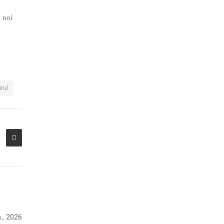
e noi
rul
n., 2026