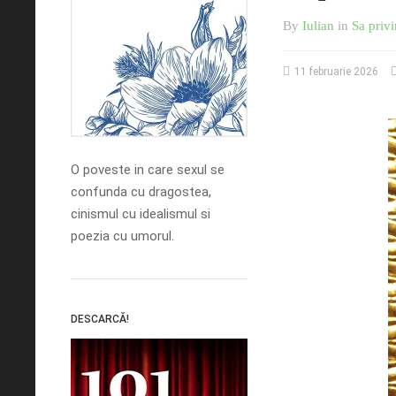
By
Iulian
in
Sa privi
11 februarie 2026
O poveste in care sexul se
confunda cu dragostea,
cinismul cu idealismul si
poezia cu umorul.
DESCARCĂ!