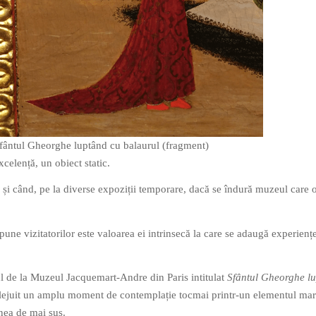
fântul Gheorghe luptând cu balaurul (fragment)
xcelență, un obiect static.
 și când, pe la diverse expoziții temporare, dacă se îndură muzeul care 
pune vizitatorilor este valoarea ei intrinsecă la care se adaugă experiențe
ul de la Muzeul Jacquemart-Andre din Paris intitulat
Sfântul Gheorghe l
ilejuit un amplu moment de contemplație tocmai printr-un elementul mar
inea de mai sus.