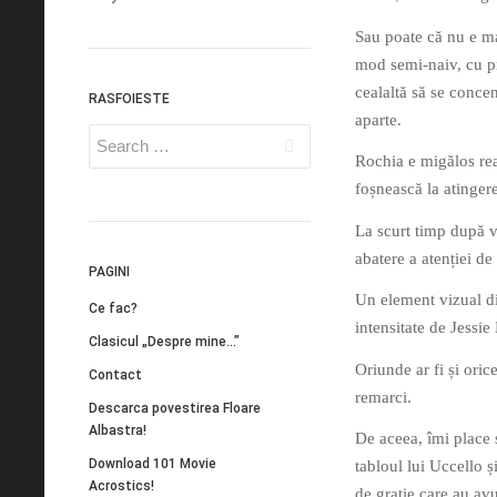
Sau poate că nu e mar
mod semi-naiv, cu p
cealaltă să se concen
RASFOIESTE
aparte.
Rochia e migălos real
foșnească la atingere
La scurt timp după vi
abatere a atenției de
PAGINI
Un element vizual dis
Ce fac?
intensitate de Jessie
Clasicul „Despre mine…”
Oriunde ar fi și oric
Contact
remarci.
Descarca povestirea Floare
Albastra!
De aceea, îmi place 
Download 101 Movie
tabloul lui Uccello 
Acrostics!
de grație care au avu