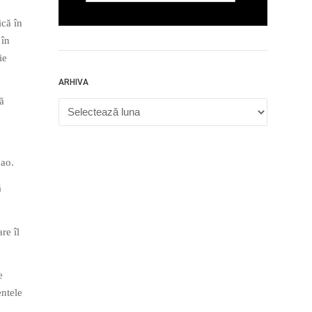
ică în
 în
ie
ARHIVA
să
Arhiva
hao.
ă
re îl
e
entele