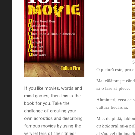
S
O pictură este, prn e
Mai călătorește când
If you like movies, words and
să o lase să plece.
mind games, then this is the
Altminteri, ceea ce s
book for you. Take the
cultura fiecăruia.
challenge of creating your
own acrostics and describing
Mie, de pildă, tablo
famous movies by using the
cu balauru
l mi-a pr
very letters of their titles!
al său, cel din imag