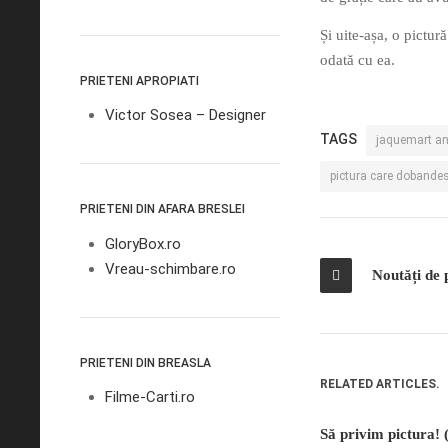
Și uite-așa, o pictu
odată cu ea.
PRIETENI APROPIATI
Victor Sosea – Designer
TAGS
jaquemart a
pictura care dobandest
PRIETENI DIN AFARA BRESLEI
GloryBox.ro
Vreau-schimbare.ro
Noutăți de 
PRIETENI DIN BREASLA
RELATED ARTICLES.
Filme-Carti.ro
Să privim pictura