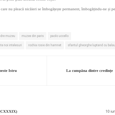
ră care nu pleacă nicăieri se îmbogățește permanent, îmbogățindu-ne și p
ndre muzeu
muzee din paris
paolo uccello
e noi intelesuri
rochia rosie din hamnet
sfantul gheorghe luptand cu balau
peste Istru
La cumpăna dintre credințe
10 iu
! (CXXXIX)