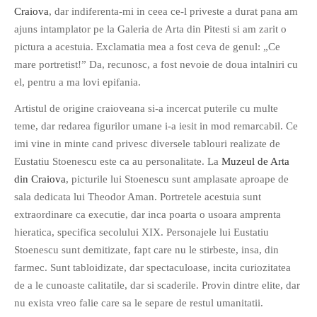
Craiova
, dar indiferenta-mi in ceea ce-l priveste a durat pana am
ajuns intamplator pe la Galeria de Arta din Pitesti si am zarit o
pictura a acestuia. Exclamatia mea a fost ceva de genul: „Ce
mare portretist!” Da, recunosc, a fost nevoie de doua intalniri cu
el, pentru a ma lovi epifania.
Artistul de origine craioveana si-a incercat puterile cu multe
teme, dar redarea figurilor umane i-a iesit in mod remarcabil. Ce
imi vine in minte cand privesc diversele tablouri realizate de
Eustatiu Stoenescu este ca au personalitate. La
Muzeul de Arta
din Craiova
, picturile lui Stoenescu sunt amplasate aproape de
sala dedicata lui Theodor Aman. Portretele acestuia sunt
extraordinare ca executie, dar inca poarta o usoara amprenta
hieratica, specifica secolului XIX. Personajele lui Eustatiu
Stoenescu sunt demitizate, fapt care nu le stirbeste, insa, din
farmec. Sunt tabloidizate, dar spectaculoase, incita curiozitatea
de a le cunoaste calitatile, dar si scaderile. Provin dintre elite, dar
nu exista vreo falie care sa le separe de restul umanitatii.