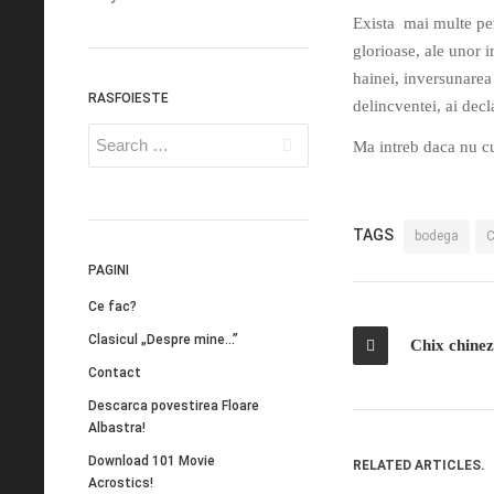
Exista mai multe per
glorioase, ale unor i
hainei, inversunarea 
RASFOIESTE
delincventei, ai decl
Ma intreb daca nu cu
TAGS
bodega
C
PAGINI
Ce fac?
Clasicul „Despre mine…”
Chix chinez
Contact
Descarca povestirea Floare
Albastra!
Download 101 Movie
RELATED ARTICLES.
Acrostics!