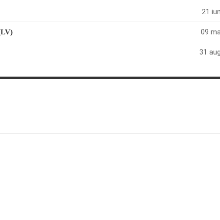
21 iu
09 ma
(LV)
31 aug