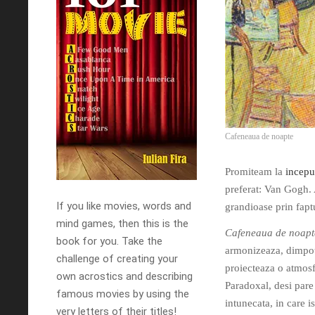
Cafeneaua de noapte
Promiteam la
inceput
preferat: Van Gogh. A
If you like movies, words and
grandioase prin faptu
mind games, then this is the
Cafeneaua de noapt
book for you. Take the
armonizeaza, dimpotri
challenge of creating your
proiecteaza o atmosf
own acrostics and describing
Paradoxal, desi pare
famous movies by using the
intunecata, in care i
very letters of their titles!