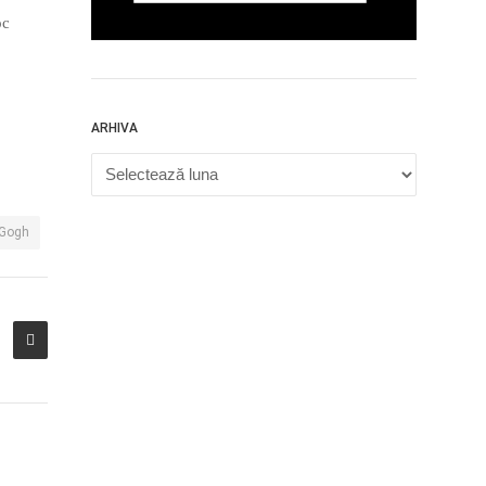
oc
ARHIVA
Arhiva
 Gogh