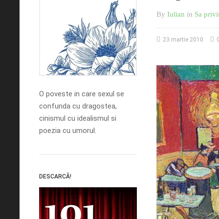
By
Iulian
in
Sa privi
23 martie 2010
0
O poveste in care sexul se
confunda cu dragostea,
cinismul cu idealismul si
poezia cu umorul.
DESCARCĂ!