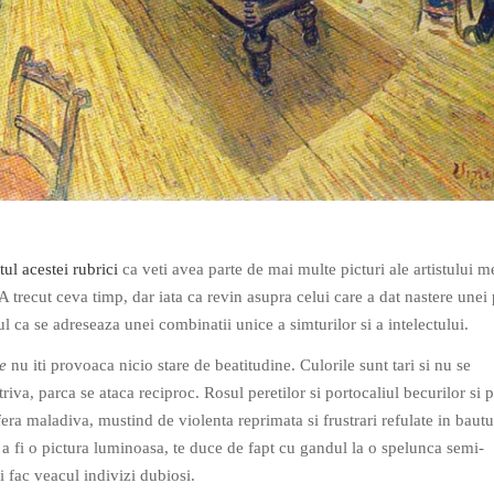
ul acestei rubrici
ca veti avea parte de mai multe picturi ale artistului m
 trecut ceva timp, dar iata ca revin asupra celui care a dat nastere unei 
l ca se adreseaza unei combinatii unice a simturilor si a intelectului.
e
nu iti provoaca nicio stare de beatitudine. Culorile sunt tari si nu se
va, parca se ataca reciproc. Rosul peretilor si portocaliul becurilor si 
era maladiva, mustind de violenta reprimata si frustrari refulate in bautu
 a fi o pictura luminoasa, te duce de fapt cu gandul la o spelunca semi-
si fac veacul indivizi dubiosi.