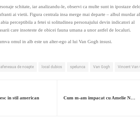
sonaje schitate, iar analizandu-le, observi ca multe sunt in ipostaze del
nfranti ai vietii. Figura centrala insa merge mai departe – albul murdar al
abia perceptibila a fetei si solitudinea personajului devin indicatori al
asarii care insoteste de obicei fauna umana a unor astfel de localuri.
mva omul in alb este un alter-ego al lui Van Gogh insusi.
afeneaua de noapte
local dubios
spelunca
Van Gogh
Vincent Van
esc in stil american
Cum m-am impacat cu Amelie Nothomb