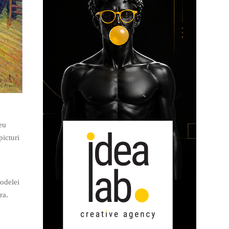
eu
picturi
podelei
ra.