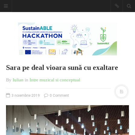
Caiet de
insemnari
DESCARCĂ!
Sara pe deal vioara sună cu exaltare
By
Iulian
in
Intre muzical si conceptual
3 noiembrie 2019
0 Comment