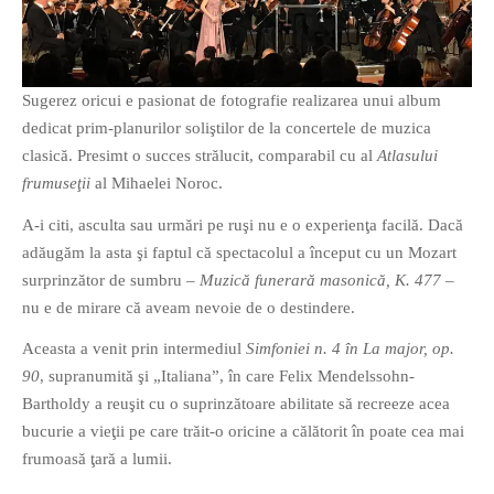
PAGINI
Ce fac?
Clasicul „Despre mine…”
Sugerez oricui e pasionat de fotografie realizarea unui album
Contact
dedicat prim-planurilor soliştilor de la concertele de muzica
clasică. Presimt o succes strălucit, comparabil cu al
Atlasului
Descarca povestirea Floare
Albastra!
frumuseţii
al Mihaelei Noroc.
Download 101 Movie
A-i citi, asculta sau urmări pe ruşi nu e o experienţa facilă. Dacă
Acrostics!
adăugăm la asta şi faptul că spectacolul a început cu un Mozart
surprinzător de sumbru –
Muzică funerară masonică, K. 477
–
PRIETENI APROPIATI
nu e de mirare că aveam nevoie de o destindere.
Victor Sosea – Designer
Aceasta a venit prin intermediul
Simfoniei n. 4 în La major, op.
90
, supranumită şi „Italiana”, în care Felix Mendelssohn-
PRIETENI DIN AFARA BRESLEI
Bartholdy a reuşit cu o suprinzătoare abilitate să recreeze acea
GloryBox.ro
bucurie a vieţii pe care trăit-o oricine a călătorit în poate cea mai
Vreau-schimbare.ro
frumoasă ţară a lumii.