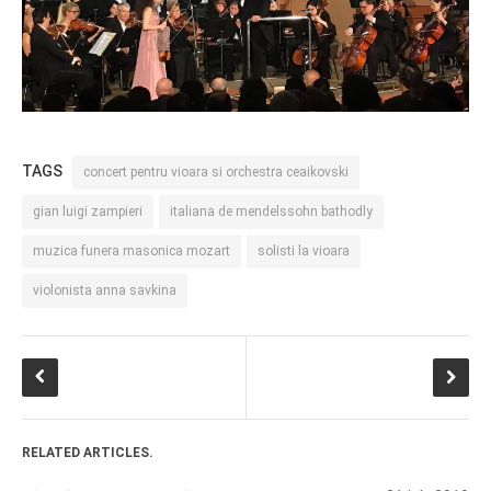
TAGS
concert pentru vioara si orchestra ceaikovski
gian luigi zampieri
italiana de mendelssohn bathodly
muzica funera masonica mozart
solisti la vioara
violonista anna savkina
RELATED ARTICLES.