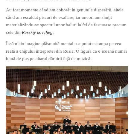
Au fost momente când am coborât în genunile disperării, altele
când am escaldat piscuri de exaltare, iar uneori am simţit
materializându-se spectrul unor baluri la fel de fastuoase precum
cele din
Russkiy kovcheg
.
If you like movies, words and
Însă nicio imagine plăsmuită mental n-a putut estompa pe cea
mind games, then this is the
reală a chipului interpretei din Rusia. O figură ca o icoană numai
book for you. Take the
bună de pus pe altarul dăruirii faţă de muzică.
challenge of creating your
own acrostics and describing
famous movies by using the
very letters of their titles!
RASFOIESTE