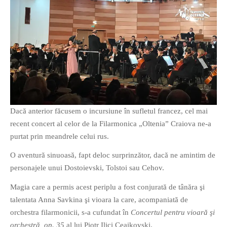
O poveste in care sexul se
confunda cu dragostea,
cinismul cu idealismul si
poezia cu umorul.
DESCARCĂ!
Dacă anterior făcusem o incursiune în sufletul francez, cel mai
recent concert al celor de la Filarmonica „Oltenia” Craiova ne-a
purtat prin meandrele celui rus.
O aventură sinuoasă, fapt deloc surprinzător, dacă ne amintim de
personajele unui Dostoievski, Tolstoi sau Cehov.
Magia care a permis acest periplu a fost conjurată de tânăra şi
talentata Anna Savkina şi vioara la care, acompaniată de
orchestra filarmonicii, s-a cufundat în
Concertul pentru vioară şi
orchestră, op. 35
al lui Piotr Ilici Ceaikovski.