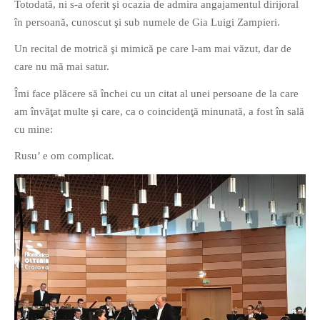
Totodată, ni s-a oferit şi ocazia de admira angajamentul dirijoral
PRIETENI DIN BREASLA
în persoană, cunoscut şi sub numele de Gia Luigi Zampieri.
Filme-Carti.ro
Un recital de motrică şi mimică pe care l-am mai văzut, dar de
care nu mă mai satur.
Îmi face plăcere să închei cu un citat al unei persoane de la care
am învăţat multe şi care, ca o coincidenţă minunată, a fost în sală
cu mine:
Rusu’ e om complicat.