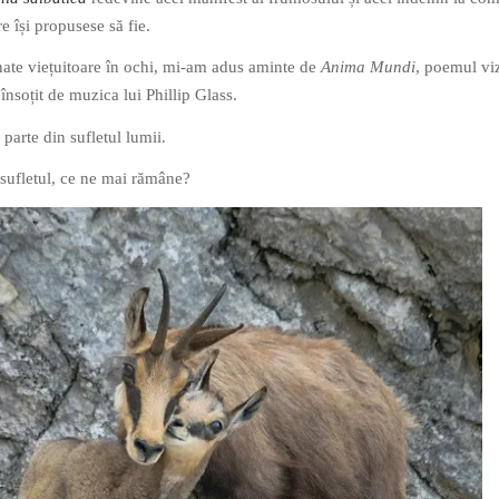
re își propusese să fie.
ate viețuitoare în ochi, mi-am adus aminte de
Anima Mundi
, poemul viz
nsoțit de muzica lui Phillip Glass.
 parte din sufletul lumii.
sufletul, ce ne mai rămâne?