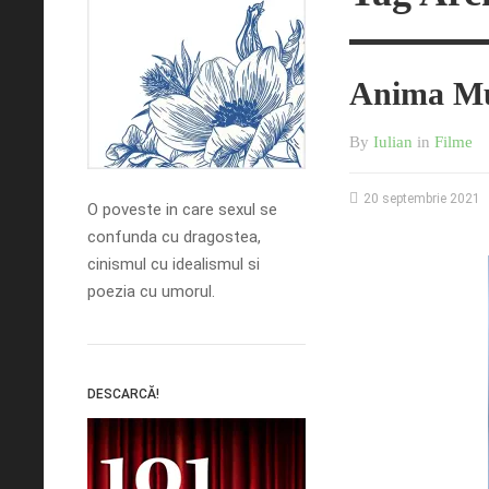
Anima Mu
By
Iulian
in
Filme
20 septembrie 2021
O poveste in care sexul se
confunda cu dragostea,
cinismul cu idealismul si
poezia cu umorul.
DESCARCĂ!