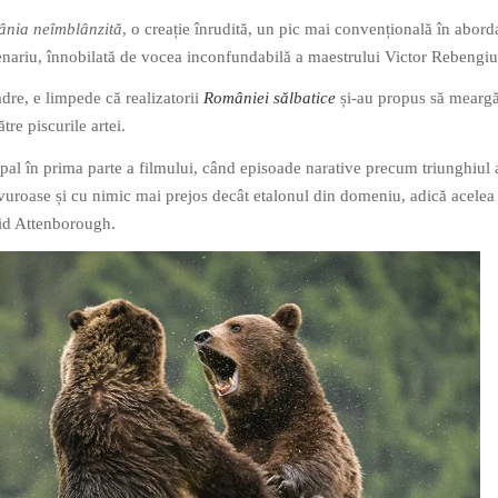
nia neîmblânzită
, o creație înrudită, un pic mai convențională în aborda
enariu, înnobilată de vocea inconfundabilă a maestrului Victor Rebengiu
adre, e limpede că realizatorii
României sălbatice
și-au propus să mearg
tre piscurile artei.
ncipal în prima parte a filmului, când episoade narative precum triunghiu
savuroase și cu nimic mai prejos decât etalonul din domeniu, adică acelea
vid Attenborough.