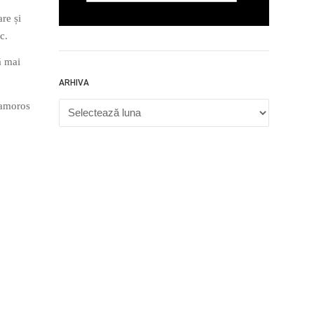
re și
c.
ă mai
ARHIVA
l amoros
Arhiva