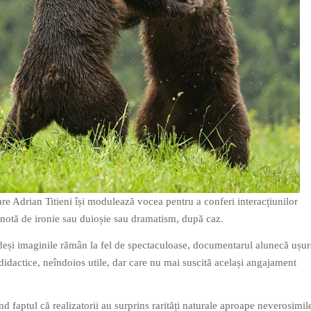
are Adrian Titieni își modulează vocea pentru a conferi interacțiunilor
notă de ironie sau duioșie sau dramatism, după caz.
deși imaginile rămân la fel de spectaculoase, documentarul alunecă ușur
 didactice, neîndoios utile, dar care nu mai suscită același angajament
 faptul că realizatorii au surprins rarități naturale aproape neverosimil