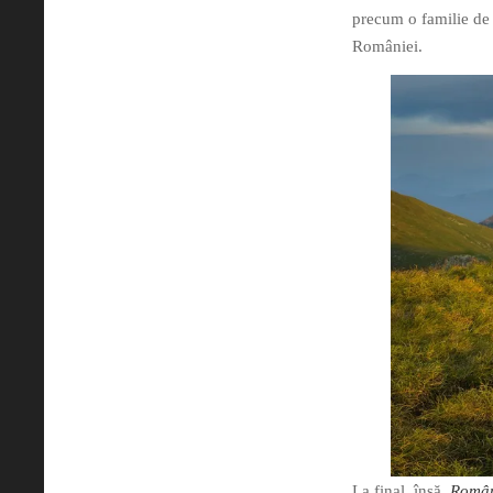
precum o familie de 
României.
La final, însă,
Român