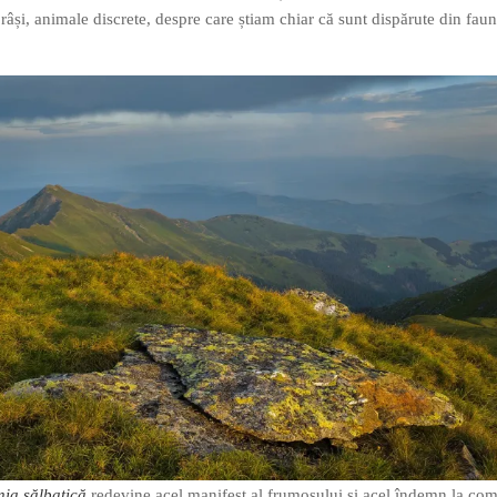
râși, animale discrete, despre care știam chiar că sunt dispărute din fau
ia sălbatică
redevine acel manifest al frumosului și acel îndemn la co