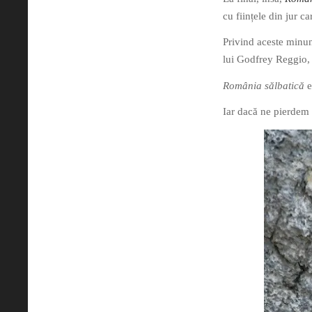
cu ființele din jur ca
Privind aceste minun
lui Godfrey Reggio, î
România sălbatică
e
Iar dacă ne pierdem 