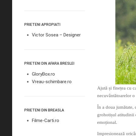
PRIETENI APROPIATI
Victor Sosea – Designer
PRIETENI DIN AFARA BRESLEI
GloryBox.ro
Vreau-schimbare.ro
Ajută și finețea cu c
necuvântătoarelor o 
În a doua jumătate, 
PRIETENI DIN BREASLA
grohotișul atitudinii
Filme-Carti.ro
emoțional.
Impresionează oricând