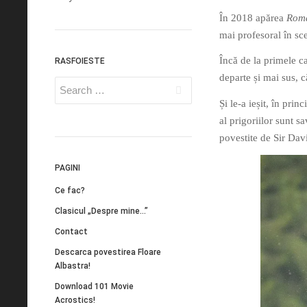
În 2018 apărea
Româ
mai profesoral în sc
Încă de la primele c
RASFOIESTE
departe și mai sus, că
Și le-a ieșit, în pri
al prigoriilor sunt 
povestite de Sir Da
PAGINI
Ce fac?
Clasicul „Despre mine…”
Contact
Descarca povestirea Floare
Albastra!
Download 101 Movie
Acrostics!