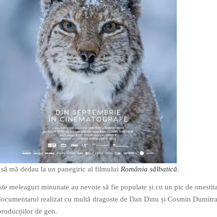
 să mă dedau la un panegiric al filmului
România sălbatică
.
ste meleaguri minunate au nevoie să fie populate și cu un pic de onestita
documentarul realizat cu multă dragoste de Dan Dinu și Cosmin Dumitr
producțiilor de gen.