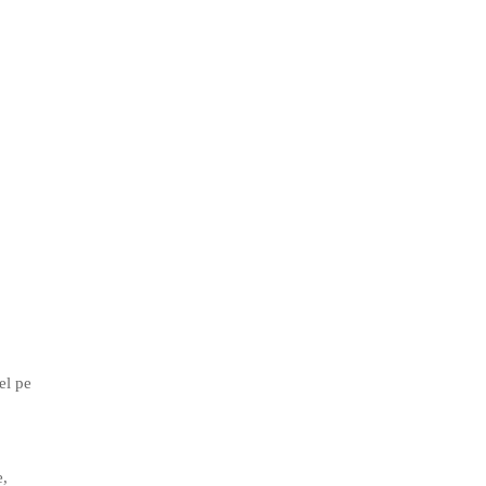
el pe
e,