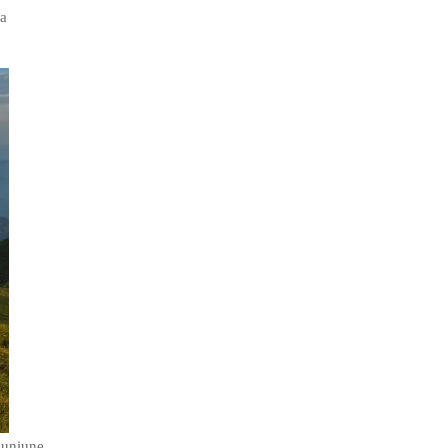
na
muniune