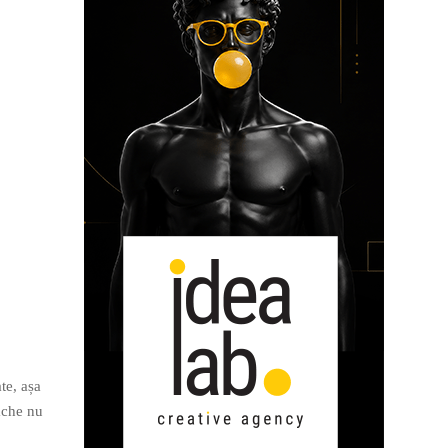
te, așa
ache nu