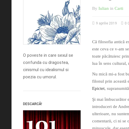
By
Iulian
in
Carti
9 aprilie 2019
0 
Că filosofia antică e
este ceva ce v-am se
O poveste in care sexul se
toate păcătuiesc prin
confunda cu dragostea,
lua în sens cultural, 
cinismul cu idealismul si
Nu mică mi-a fost bu
poezia cu umorul.
filonul prin această 
Epictet
, supranumită
Şi mai îmbucurător e
DESCARCĂ!
introduceri de Andre
ulterioare, nu suntem
comentarii, ci ni se o
minuscule, dar esenţ