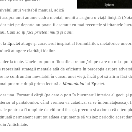
nivelul unui veritabil manual, adică
i asupra unui anume cadru mental, menit a asigura o viaţă liniştită (Not
), dar nici pe departe nu poate fi asemuit cu mai recentele şi iritantele lucr
enul
Cum să îţi faci prieteni mulţi şi buni
.
, la
Epictet
atrage şi caracterul inspirat al formulărilor, metaforice uneor
ducă atingere clarităţii ideilor.
ader la toate. Unele propun o filosofie a renunţării pe care nu mi-o pot 
le reprezintă strategii mentale atât de eficiente în percepţia asupra adversi
re ne confruntăm inevitabil în cursul unei vieţi, încât pot să afirm fără d
 mai puternic după prima lectură a
Manualului
lui
Epictet
.
oar una. Formatul cărţii (pe care o port în buzunarul interior al gecii şi 
sterior al pantalonilor, când vremea va catadicsi să se îmbunătăţească), f
goale pentru a fi umplute de cititorul însuşi, precum şi axioma că o terapi
tinuată permanent sunt tot atâtea argumente să vizitez periodic acest dar
 din Antichitate.