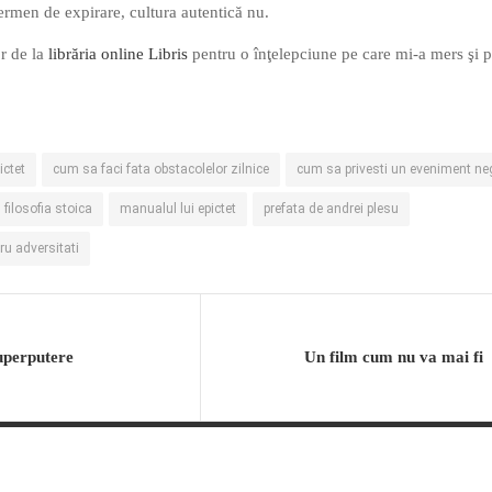
ermen de expirare, cultura autentică nu.
r de la
librăria online
Libris
pentru o înţelepciune pe care mi-a mers şi p
ictet
cum sa faci fata obstacolelor zilnice
cum sa privesti un eveniment ne
filosofia stoica
manualul lui epictet
prefata de andrei plesu
ru adversitati
uperputere
Un film cum nu va mai fi