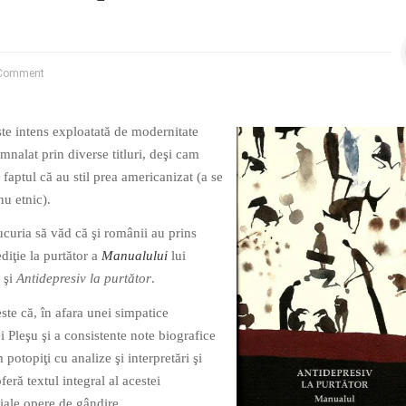
Comment
ste intens exploatată de modernitate
mnalat prin diverse titluri, deşi cam
 faptul că au stil prea americanizat (a se
nu etnic).
curia să văd că şi românii au prins
ediţie la purtător a
Manualului
lui
 şi
Antidepresiv la purtător
.
ste că, în afara unei simpatice
i Pleşu şi a consistente note biografice
 potopiţi cu analize şi interpretări şi
feră textul integral al acestei
iale opere de gândire.