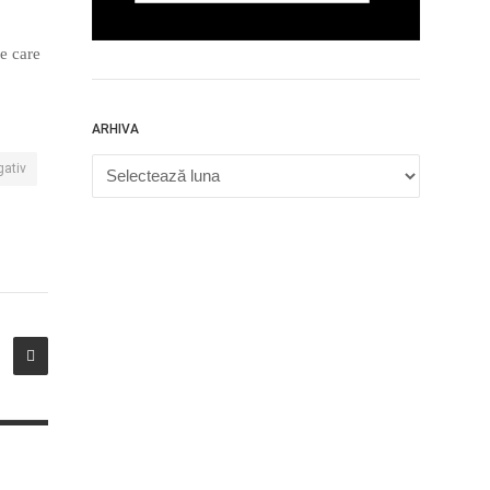
e care
ARHIVA
Arhiva
gativ