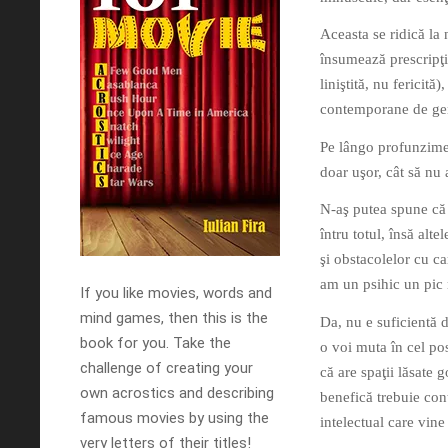
Aceasta se ridică la 
însumează prescripţi
liniştită, nu fericită
contemporane de g
Pe lângo profunzime
doar uşor, cât să nu a
N-aş putea spune că 
întru totul, însă alte
şi obstacolelor cu ca
am un psihic un pic
If you like movies, words and
mind games, then this is the
Da, nu e suficientă d
book for you. Take the
o voi muta în cel po
challenge of creating your
că are spaţii lăsate 
own acrostics and describing
benefică trebuie con
famous movies by using the
intelectual care vine
very letters of their titles!