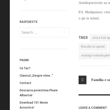
Antidepresivele au t
P.S. Multţumesc celo
o ţin la inimă.
RASFOIESTE
TAGS
cine a fost ep
filosofia lui epictet
strategii mentale pent
PAGINI
Ce fac?
Clasicul „Despre mine…”
Familia e s
Contact
Descarca povestirea Floare
Albastra!
Download 101 Movie
Acrostics!
LEAVE A COMMENT.