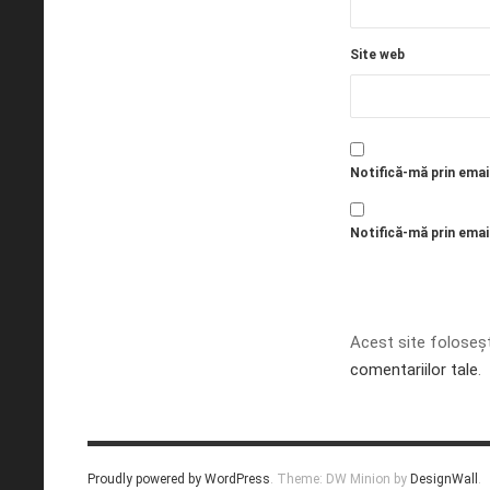
Site web
Notifică-mă prin emai
Notifică-mă prin email
Acest site foloseș
comentariilor tale
.
Proudly powered by WordPress
.
Theme: DW Minion by
DesignWall
.