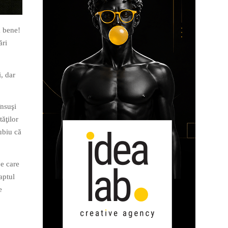
a bene!
ări
i, dar
însuşi
tăţilor
ubiu că
pe care
aptul
e