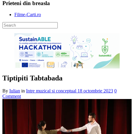
Prieteni din breasla
Filme-Carti.ro
Tiptipiti Tabtabada
By
Iulian
in
Intre muzical si conceptual
18 octombrie 2023
0
Comment