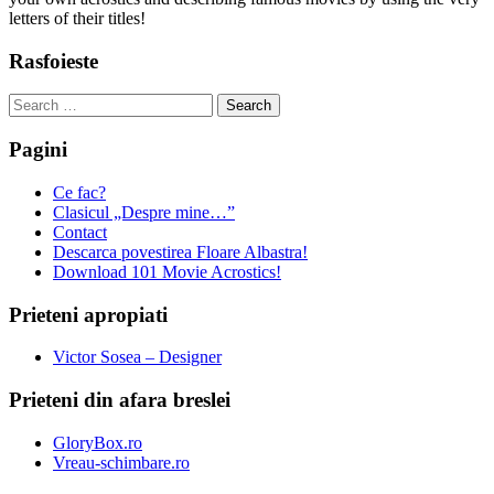
letters of their titles!
Rasfoieste
Search
for:
Pagini
Ce fac?
Clasicul „Despre mine…”
Contact
Descarca povestirea Floare Albastra!
Download 101 Movie Acrostics!
Prieteni apropiati
Victor Sosea – Designer
Prieteni din afara breslei
GloryBox.ro
Vreau-schimbare.ro