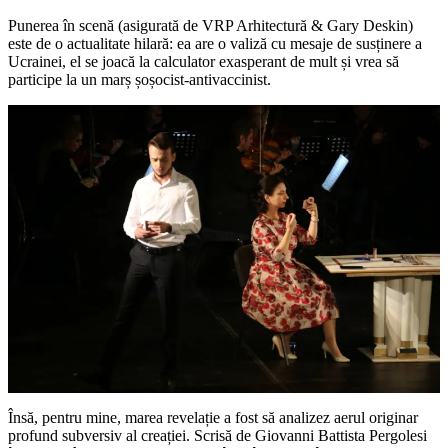
Punerea în scenă (asigurată de VRP Arhitectură & Gary Deskin)
este de o actualitate hilară: ea are o valiză cu mesaje de susținere a
Ucrainei, el se joacă la calculator exasperant de mult și vrea să
participe la un marș șoșocist-antivaccinist.
Însă, pentru mine, marea revelație a fost să analizez aerul originar
profund subversiv al creației. Scrisă de Giovanni Battista Pergolesi