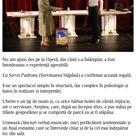
Nu am ajuns des pe la Operă, dar când s-a întâmplat, a fost
întotdeauna o experiență agreabilă.
La Serva Padrona
(Servitoarea Stăpână) a confirmat această regulă.
Este un spectacol simplu în structură, dar complex în psihologie și
haios în realizare și interpretări.
Uberto e un tip de neam și, ca orice bărbat holtei de vârstă mijlocie,
are o servitoare, Serpina, care, după un început sfios, a pus mâna pe
frâiele gospodăriei și se comportă de parcă ea ar fi stăpâna.
Urmează clinciuri verbal-muzicale, mici prefăcătorii sentimentale și
un final romantic care se întrevede chiar și de la cel mai îndepărtat
loc din sală.