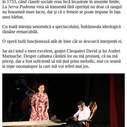
în 1733, când clasele sociale erau încă încastrate în anumite limite,
La Serva Padrona
vrea să transmită fără opreliști nu doar că rangul
nu înseamnă mare lucru, dar și că o femeie se poate impune în fața
unui bărbat.
Cu toată intenția umoristică a spectacolului, îndrăzneala ideologică
rămâne remarcabilă.
O operă bufă funcționează atât de bine cât se descurcă interpreții ei.
Iar aici totul a mers excelent, grației Cleopatrei David și lui Andrei
Marinache. Despre calitatea cântării lor nu mă pronunț, că nu mă
pricep, dar a fost suficientă să mă țină prins melodic, mai cu seamă
la niște onomatopee la care mă voi referi mai jos.