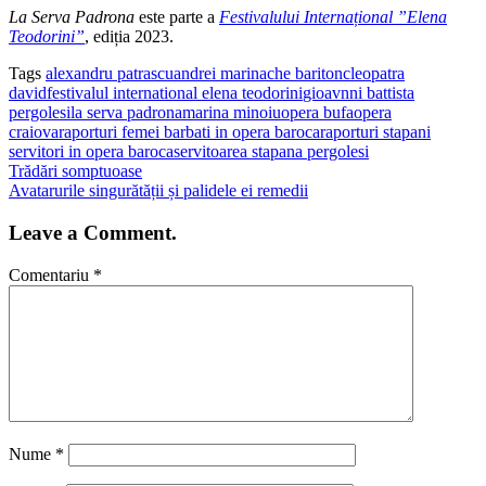
La Serva Padrona
este parte a
Festivalului Internațional ”Elena
Teodorini”
, ediția 2023.
Tags
alexandru patrascu
andrei marinache bariton
cleopatra
david
festivalul international elena teodorini
gioavnni battista
pergolesi
la serva padrona
marina minoiu
opera bufa
opera
craiova
raporturi femei barbati in opera baroca
raporturi stapani
servitori in opera baroca
servitoarea stapana pergolesi
Trădări somptuoase
Avatarurile singurătății și palidele ei remedii
Leave a Comment.
Comentariu
*
Nume
*