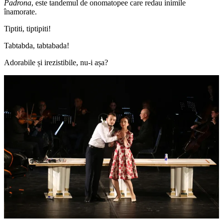
Padrona
, este tandemul de onomatopee care redau inimile
înamorate.
Tiptiti, tiptipiti!
Tabtabda, tabtabada!
Adorabile și irezistibile, nu-i așa?