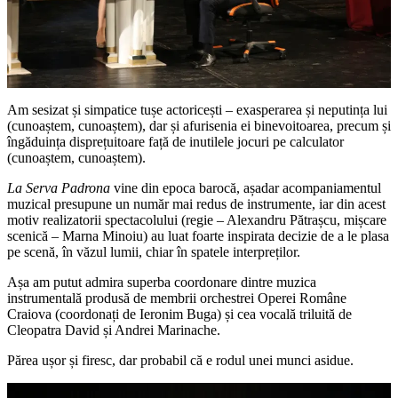
Am sesizat și simpatice tușe actoricești – exasperarea și neputința lui
(cunoaștem, cunoaștem), dar și afurisenia ei binevoitoarea, precum și
îngăduința disprețuitoare față de inutilele jocuri pe calculator
(cunoaștem, cunoaștem).
La Serva Padrona
vine din epoca barocă, așadar acompaniamentul
muzical presupune un număr mai redus de instrumente, iar din acest
motiv realizatorii spectacolului (regie – Alexandru Pătrașcu, mișcare
scenică – Marna Minoiu) au luat foarte inspirata decizie de a le plasa
pe scenă, în văzul lumii, chiar în spatele interpreților.
Așa am putut admira superba coordonare dintre muzica
instrumentală produsă de membrii orchestrei Operei Române
Craiova (coordonați de Ieronim Buga) și cea vocală triluită de
Cleopatra David și Andrei Marinache.
Părea ușor și firesc, dar probabil că e rodul unei munci asidue.