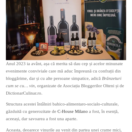
Anul 2023 ia avânt, așa că merita să dau cep și acelor minunate
evenimente conviviale care mă aduc împreună cu confrații din
bloggărime, dar și cu alte persoane simpatice, adică
Brânzeturi
cum se cu… vin
, organizate de Asociația Bloggerilor Olteni și de
DictionarCulinar.ro.
Structura acestei întâlniri bahico-alimentaro-socialo-culturale,
găzduită cu generozitate de
C-House Milano
a fost, în esență,
aceeași, dar savoarea a fost una aparte.
Aceasta, deoarece vinurile au venit din partea unei crame mici,