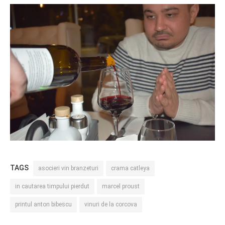
TAGS
asocieri vin branzeturi
crama catleya
in cautarea timpului pierdut
marcel proust
printul anton bibescu
vinuri de la corcova