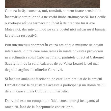
Cum ea însăși constata, noi, românii, suntem foarte sensibili la
încercările străinilor de a ne vorbi limba strămoșească. Iar Cecille
o vorbește atât de fermecător, încât îi dă dreptate lui Alexe
Mateevici, dar într-un mod pe care poetul nici măcar nu îl bănuia
la vremea respectivă.
Prin intermediul doamnei în cauză am aflat o mulțime de detalii
interesante, dintre care mi-a rămas în minte povestea provocării
în a aclimatiza soiul Cabernet Franc, părintele direct al Cabernet
Sauvignon, de la solul calcaros de pe Valea Loarei la cel mai
degrabă argilos al colinelor Corcovei.
Și încă un amănunt fascinant, pe care l-am preluat de la amicul
Daniel Botea
: la degustarea aceasta a participat și un domn de 85
de ani, care a prins Corcovinul interbelic.
Da, vinul este un companion fidel, consolator și instigator, al
omenirii, încă de la începuturile zbaterilor ei.