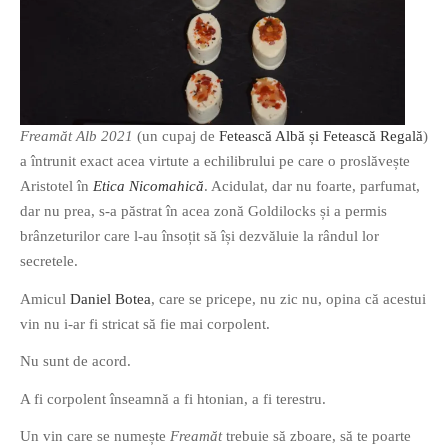
Freamăt Alb 2021
(un cupaj de
Fetească Albă și Fetească Regală
)
a întrunit exact acea virtute a echilibrului pe care o proslăvește
Aristotel în
Etica Nicomahică
. Acidulat, dar nu foarte, parfumat,
dar nu prea, s-a păstrat în acea zonă Goldilocks și a permis
brânzeturilor care l-au însoțit să își dezvăluie la rândul lor
secretele.
Amicul
Daniel Botea
, care se pricepe, nu zic nu, opina că acestui
vin nu i-ar fi stricat să fie mai corpolent.
Nu sunt de acord.
A fi corpolent înseamnă a fi htonian, a fi terestru.
Un vin care se numește
Freamăt
trebuie să zboare, să te poarte