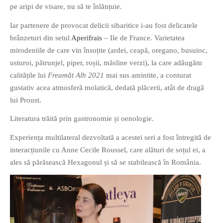
pe aripi de visare, nu să te înlănțuie.
Iar partenere de provocat delicii sibaritice i-au fost delicatele
brânzeturi din setul
Aperifrais
– Ile de France. Varietatea
mirodeniile de care vin însoțite (ardei, ceapă, oregano, busuioc,
usturoi, pătrunjel, piper, roșii, măsline verzi), la care adăugăm
calitățile lui
Freamăt Alb 2021
mai sus amintite, a conturat
gustativ acea atmosferă molatică, dedată plăcerii, atât de dragă
lui Proust.
Literatura trăită prin gastronomie și oenologie.
Experiența multilateral dezvoltată a acestei seri a fost întregită de
interacțiunile cu Anne Cecile Roussel, care alături de soțul ei, a
ales să părăsească Hexagonul și să se stabilească în România.