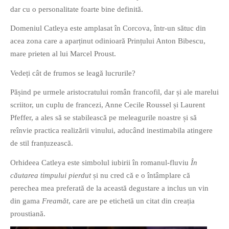
dar cu o personalitate foarte bine definită.
Domeniul Catleya este amplasat în Corcova, într-un sătuc din
acea zona care a aparținut odinioară Prințului Anton Bibescu,
mare prieten al lui Marcel Proust.
Vedeți cât de frumos se leagă lucrurile?
Pășind pe urmele aristocratului român francofil, dar și ale marelui
scriitor, un cuplu de francezi, Anne Cecile Roussel și Laurent
Pfeffer, a ales să se stabilească pe meleagurile noastre și să
reînvie practica realizării vinului, aducând inestimabila atingere
de stil franțuzească.
Orhideea Catleya este simbolul iubirii în romanul-fluviu
În
căutarea timpului pierdut
și nu cred că e o întâmplare că
perechea mea preferată de la această degustare a inclus un vin
din gama
Freamăt
, care are pe etichetă un citat din creația
proustiană.