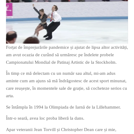
O poveste in care sexul se
confunda cu dragostea,
cinismul cu idealismul si
Forțat de împrejurările pandemice și ajutat de lipsa altor activități,
poezia cu umorul.
am avut ocazia de curând să urmăresc pe îndelete probele
Campionatului Mondial de Patinaj Artistic de la Stockholm.
DESCARCĂ!
În timp ce mă delectam cu un număr sau altul, mi-am adus
aminte cum am ajuns să mă îndrăgostesc de acest sport minunat,
care reușește, în momentele sale de grație, să cocheteze serios cu
arta.
Se întâmpla în 1994 la Olimpiada de Iarnă de la Lillehammer.
Într-o seară, avea loc proba liberă la dans.
Apar veteranii Jean Torvill și Christopher Dean care și mie,