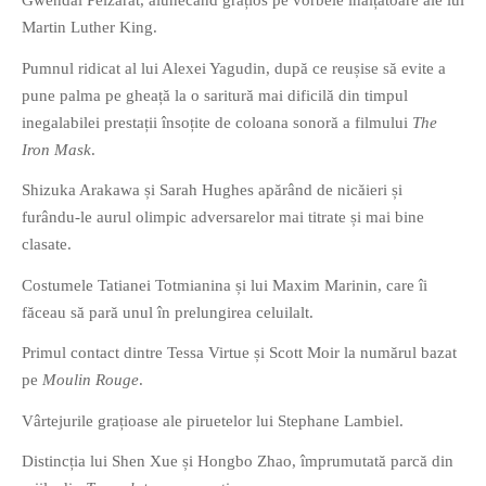
Gwendal Peizarat, alunecând grațios pe vorbele înălțătoare ale lui
PRIETENI DIN BREASLA
Martin Luther King.
Filme-Carti.ro
Pumnul ridicat al lui Alexei Yagudin, după ce reușise să evite a
pune palma pe gheață la o saritură mai dificilă din timpul
inegalabilei prestații însoțite de coloana sonoră a filmului
The
Iron Mask
.
Shizuka Arakawa și Sarah Hughes apărând de nicăieri și
furându-le aurul olimpic adversarelor mai titrate și mai bine
clasate.
Costumele Tatianei Totmianina și lui Maxim Marinin, care îi
făceau să pară unul în prelungirea celuilalt.
Primul contact dintre Tessa Virtue și Scott Moir la numărul bazat
pe
Moulin Rouge
.
Vârtejurile grațioase ale piruetelor lui Stephane Lambiel.
Distincția lui Shen Xue și Hongbo Zhao, împrumutată parcă din