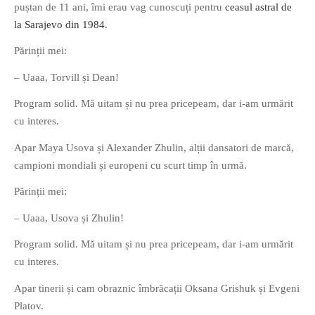
puștan de 11 ani, îmi erau vag cunoscuți pentru
ceasul astral de
la Sarajevo din 1984
.
Părinții mei:
– Uaaa, Torvill și Dean!
If you like movies, words and
Program solid. Mă uitam și nu prea pricepeam, dar i-am urmărit
mind games, then this is the
cu interes.
book for you. Take the
Apar Maya Usova și Alexander Zhulin, alții dansatori de marcă,
challenge of creating your
campioni mondiali și europeni cu scurt timp în urmă.
own acrostics and describing
famous movies by using the
Părinții mei:
very letters of their titles!
– Uaaa, Usova și Zhulin!
RASFOIESTE
Program solid. Mă uitam și nu prea pricepeam, dar i-am urmărit
cu interes.
Apar tinerii și cam obraznic îmbrăcații Oksana Grishuk și Evgeni
Platov.