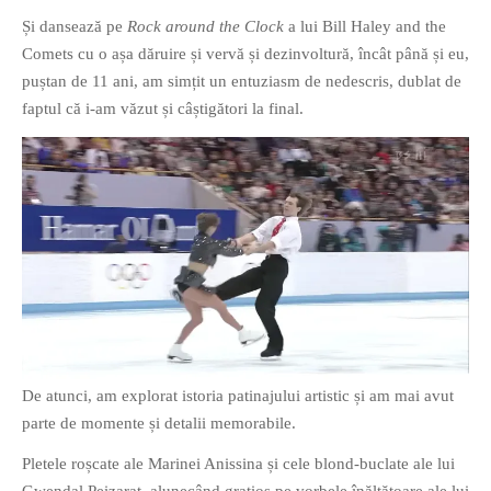
PAGINI
Și dansează pe
Rock around the Clock
a lui Bill Haley and the
Comets cu o așa dăruire și vervă și dezinvoltură, încât până și eu,
Ce fac?
puștan de 11 ani, am simțit un entuziasm de nedescris, dublat de
Clasicul „Despre mine…”
faptul că i-am văzut și câștigători la final.
Contact
Descarca povestirea Floare
Albastra!
Download 101 Movie
Acrostics!
PRIETENI APROPIATI
Victor Sosea – Designer
PRIETENI DIN AFARA BRESLEI
De atunci, am explorat istoria patinajului artistic și am mai avut
parte de momente și detalii memorabile.
GloryBox.ro
Vreau-schimbare.ro
Pletele roșcate ale Marinei Anissina și cele blond-buclate ale lui