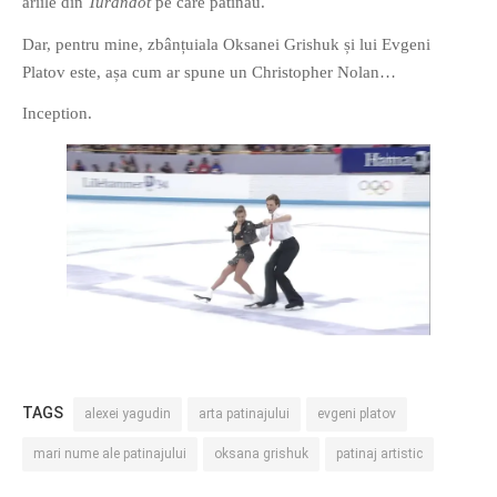
ariile din
Turandot
pe care patinau.
Dar, pentru mine, zbânțuiala Oksanei Grishuk și lui Evgeni
Platov este, așa cum ar spune un Christopher Nolan…
Inception.
TAGS
alexei yagudin
arta patinajului
evgeni platov
mari nume ale patinajului
oksana grishuk
patinaj artistic