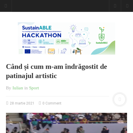
Caiet de
insemnari
DESCARCĂ!
Când și cum m-am îndrăgostit de
patinajul artistic
By
Iulian
in
Sport
28 martie 2021
0 Comment