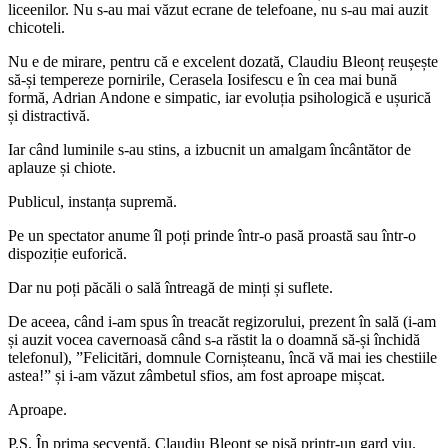
liceenilor. Nu s-au mai văzut ecrane de telefoane, nu s-au mai auzit
chicoteli.
Nu e de mirare, pentru că e excelent dozată, Claudiu Bleonț reușește
să-și tempereze pornirile, Cerasela Iosifescu e în cea mai bună
formă, Adrian Andone e simpatic, iar evoluția psihologică e ușurică
și distractivă.
Iar când luminile s-au stins, a izbucnit un amalgam încântător de
aplauze și chiote.
Publicul, instanța supremă.
Pe un spectator anume îl poți prinde într-o pasă proastă sau într-o
dispoziție euforică.
Dar nu poți păcăli o sală întreagă de minți și suflete.
De aceea, când i-am spus în treacăt regizorului, prezent în sală (i-am
și auzit vocea cavernoasă când s-a răstit la o doamnă să-și închidă
telefonul), ”Felicitări, domnule Cornișteanu, încă vă mai ies chestiile
astea!” și i-am văzut zâmbetul sfios, am fost aproape mișcat.
Aproape.
P.S. În prima secvență, Claudiu Bleonț se pișă printr-un gard viu.