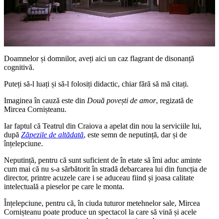
Doamnelor și domnilor, aveți aici un caz flagrant de disonanță
cognitivă.
Puteți să-l luați și să-l folosiți didactic, chiar fără să mă citați.
Imaginea în cauză este din
Două povești de amor
, regizată de
Mircea Cornișteanu.
Iar faptul că Teatrul din Craiova a apelat din nou la serviciile lui,
după
Zăpezile de altădată
, este semn de neputință, dar și de
înțelepciune.
Neputință, pentru că sunt suficient de în etate să îmi aduc aminte
cum mai că nu s-a sărbătorit în stradă debarcarea lui din funcția de
director, printre acuzele care i se aduceau fiind și joasa calitate
intelectuală a pieselor pe care le monta.
Înțelepciune, pentru că, în ciuda tuturor metehnelor sale, Mircea
Cornișteanu poate produce un spectacol la care să vină și acele