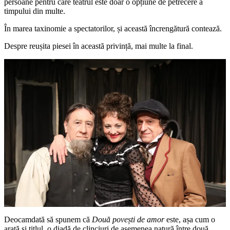
persoane pentru care teatrul este doar o opțiune de petrecere a
timpului din multe.
În marea taxinomie a spectatorilor, și această încrengătură contează.
Despre reușita piesei în această privință, mai multe la final.
Deocamdată să spunem că
Două povești de amor
este, așa cum o
arată și titlul, o diadă de clinciuri de asemenea natură între două