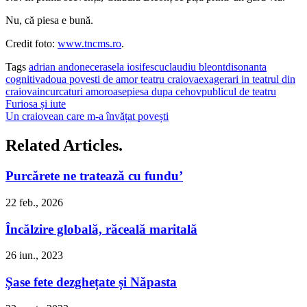
Nu, că piesa e bună.
Credit foto:
www.tncms.ro
.
Tags
adrian andone
cerasela iosifescu
claudiu bleont
disonanta
cognitiva
doua povesti de amor teatru craiova
exagerari in teatrul din
craiova
incurcaturi amoroase
piesa dupa cehov
publicul de teatru
Furiosa și iute
Un craiovean care m-a învățat povești
Related Articles.
Purcărete ne tratează cu fundu’
22 feb., 2026
Încălzire globală, răceală maritală
26 iun., 2023
Șase fete dezghețate și Năpasta