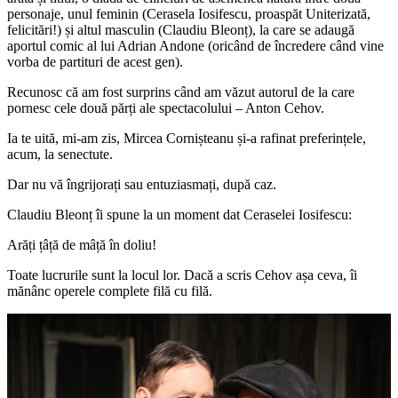
personaje, unul feminin (Cerasela Iosifescu, proaspăt Uniterizată,
felicitări!) și altul masculin (Claudiu Bleonț), la care se adaugă
aportul comic al lui Adrian Andone (oricând de încredere când vine
vorba de partituri de acest gen).
Recunosc că am fost surprins când am văzut autorul de la care
pornesc cele două părți ale spectacolului – Anton Cehov.
Ia te uită, mi-am zis, Mircea Cornișteanu și-a rafinat preferințele,
acum, la senectute.
Dar nu vă îngrijorați sau entuziasmați, după caz.
Claudiu Bleonț îi spune la un moment dat Ceraselei Iosifescu:
Arăți țâță de mâță în doliu!
Toate lucrurile sunt la locul lor. Dacă a scris Cehov așa ceva, îi
mănânc operele complete filă cu filă.