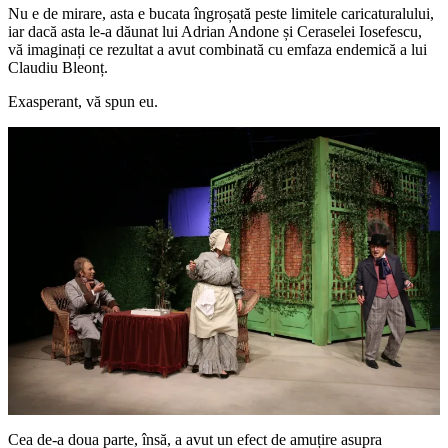
Nu e de mirare, asta e bucata îngroșată peste limitele caricaturalului,
iar dacă asta le-a dăunat lui Adrian Andone și Ceraselei Iosefescu,
vă imaginați ce rezultat a avut combinată cu emfaza endemică a lui
Claudiu Bleonț.
Exasperant, vă spun eu.
Cea de-a doua parte, însă, a avut un efect de amuțire asupra