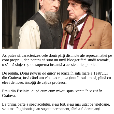
Aș putea să caracterizez cele două părți distincte ale reprezentației pe
cont propriu, dar, pentru că sunt un umil blooger fără studii teatrale,
o să mă slujesc și de suprema instanță a acestei arte, publicul.
De regulă,
Două povești de amor
se joacă în sala mare a Teatrului
din Craiova, însă când am văzut-o eu, s-a ținut în sala mică, plină cu
elevi de liceu, însoțiți de câțiva profesori.
Erau din Eșelnița, după cum cum mi-au spus, veniți în vizită în
Craiova.
La prima parte a spectacolului, s-au foit, s-au mai uitat pe telefoane,
s-au mai înghiontit și au șușotit permanent, fără a fi deranjanți.