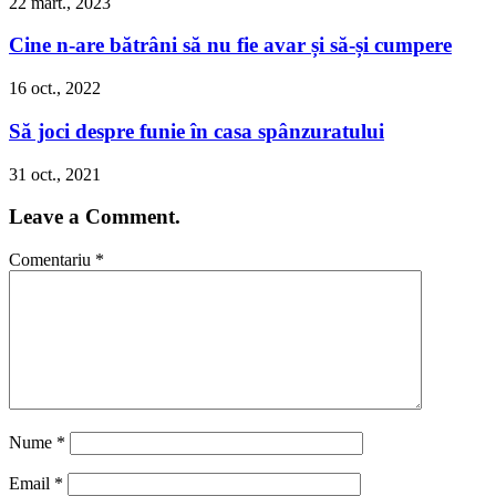
22 mart., 2023
Cine n-are bătrâni să nu fie avar și să-și cumpere
16 oct., 2022
Să joci despre funie în casa spânzuratului
31 oct., 2021
Leave a Comment.
Comentariu
*
Nume
*
Email
*