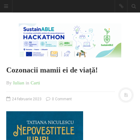
Caiet de
insemnari
DESCARCĂ!
Cozonacii mamii ei de viață!
By
Iulian
in
Carti
24 februarie 2023
0 Comment