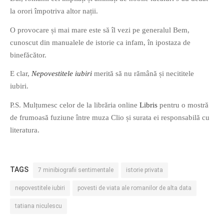
la orori împotriva altor nații.
PAGINI
Ce fac?
O provocare și mai mare este să îl vezi pe generalul Bem,
cunoscut din manualele de istorie ca infam, în ipostaza de
Clasicul „Despre mine…”
binefăcător.
Contact
Descarca povestirea Floare
E clar,
Nepovestitele iubiri
merită să nu rămână și necititele
Albastra!
iubiri.
Download 101 Movie
P.S. Mulțumesc celor de la librăria online
Libris
pentru o mostră
Acrostics!
de frumoasă fuziune între muza Clio și surata ei responsabilă cu
literatura.
PRIETENI APROPIATI
Victor Sosea – Designer
TAGS
7 minibiografii sentimentale
istorie privata
PRIETENI DIN AFARA BRESLEI
nepovestitele iubiri
povesti de viata ale romanilor de alta data
GloryBox.ro
Vreau-schimbare.ro
tatiana niculescu