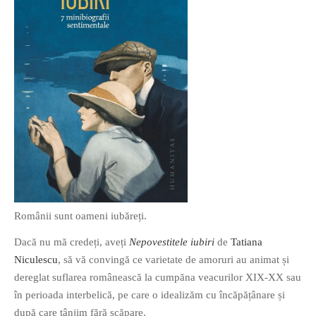
O poveste in care sexul se
confunda cu dragostea,
cinismul cu idealismul si
poezia cu umorul.
DESCARCĂ!
Românii sunt oameni iubăreți.
Dacă nu mă credeți, aveți
Nepovestitele iubiri
de
Tatiana
Niculescu
, să vă convingă ce varietate de amoruri au animat și
dereglat suflarea românească la cumpăna veacurilor XIX-XX sau
în perioada interbelică, pe care o idealizăm cu încăpățânare și
după care tânjim fără scăpare.