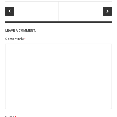
PRIETENI DIN BREASLA
Filme-Carti.ro
LEAVE A COMMENT.
Comentariu
*