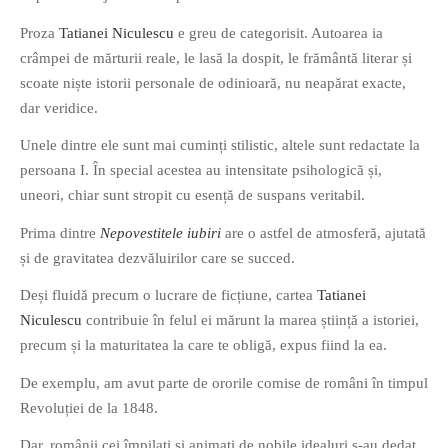
Proza
Tatianei Niculescu
e greu de categorisit. Autoarea ia
crâmpei de mărturii reale, le lasă la dospit, le frământă literar și
scoate niște istorii personale de odinioară, nu neapărat exacte,
dar veridice.
If you like movies, words and
Unele dintre ele sunt mai cuminți stilistic, altele sunt redactate la
mind games, then this is the
persoana I. În special acestea au intensitate psihologică și,
book for you. Take the
uneori, chiar sunt stropit cu esență de suspans veritabil.
challenge of creating your
Prima dintre
Nepovestitele iubiri
are o astfel de atmosferă, ajutată
own acrostics and describing
și de gravitatea dezvăluirilor care se succed.
famous movies by using the
very letters of their titles!
Deși fluidă precum o lucrare de ficțiune, cartea
Tatianei
Niculescu
contribuie în felul ei mărunt la marea știință a istoriei,
RASFOIESTE
precum și la maturitatea la care te obligă, expus fiind la ea.
De exemplu, am avut parte de ororile comise de români în timpul
Revoluției de la 1848.
Dar, românii cei împilați și animați de nobile idealuri s-au dedat