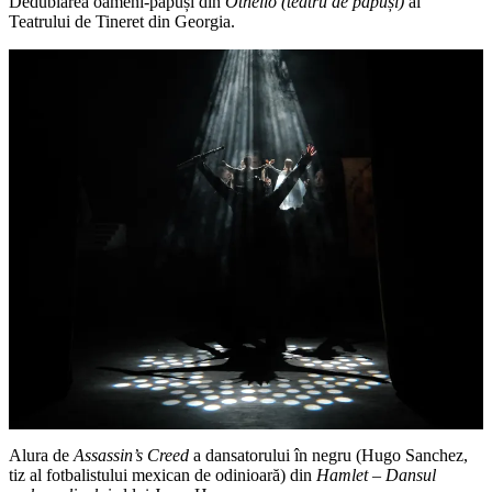
Dedublarea oameni-păpuși din
Othello (teatru de păpuși)
al
Teatrului de Tineret din Georgia.
Alura de
Assassin’s Creed
a dansatorului în negru (Hugo Sanchez,
tiz al fotbalistului mexican de odinioară) din
Hamlet – Dansul