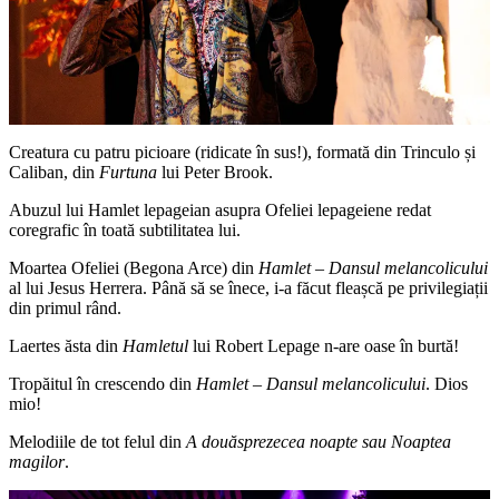
Creatura cu patru picioare (ridicate în sus!), formată din Trinculo și
Caliban, din
Furtuna
lui Peter Brook.
Abuzul lui Hamlet lepageian asupra Ofeliei lepageiene redat
coregrafic în toată subtilitatea lui.
Moartea Ofeliei (Begona Arce) din
Hamlet – Dansul melancolicului
al lui Jesus Herrera. Până să se înece, i-a făcut fleașcă pe privilegiații
din primul rând.
Laertes ăsta din
Hamletul
lui Robert Lepage n-are oase în burtă!
Tropăitul în crescendo din
Hamlet – Dansul melancolicului
. Dios
mio!
Melodiile de tot felul din
A douăsprezecea noapte sau Noaptea
magilor
.