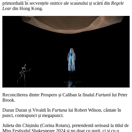
primordială în secvențele onirice ale scaunului și scării din
Regele
Lear
din Hong Kong.
Reconcilierea dintre Prospero și Caliban la finalul
Furtunii
lui Peter
Brook.
Duran Duran și Vivaldi în
Furtuna
lui Robert Wilson, cântate în
punct, contrapunct și megapunct.
Julieta din Chișinău (Corina Rotaru), pretendentă serioasă la titlul de
Miss Festivalul Shakespeare 2024 și nu doar cu nurii, ci și cu o