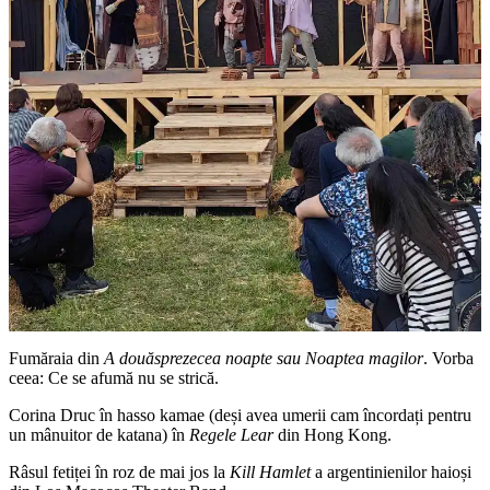
Fumăraia din
A douăsprezecea noapte sau Noaptea magilor
. Vorba
ceea: Ce se afumă nu se strică.
Corina Druc în hasso kamae (deși avea umerii cam încordați pentru
un mânuitor de katana) în
Regele Lear
din Hong Kong.
Râsul fetiței în roz de mai jos la
Kill Hamlet
a argentinienilor haioși