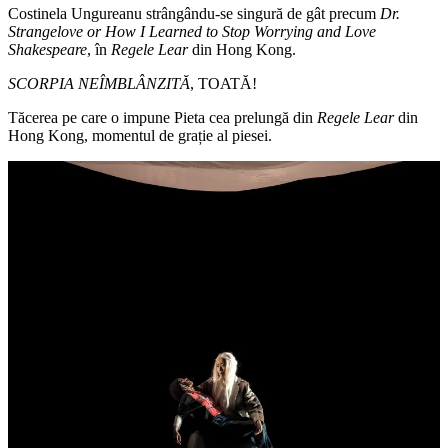
Costinela Ungureanu strângându-se singură de gât precum
Dr.
Strangelove or How I Learned to Stop Worrying and Love
Shakespeare
, în
Regele Lear
din Hong Kong.
SCORPIA NEÎMBLÂNZITĂ
, TOATĂ!
Tăcerea pe care o impune Pieta cea prelungă din
Regele Lear
din
Hong Kong, momentul de grație al piesei.