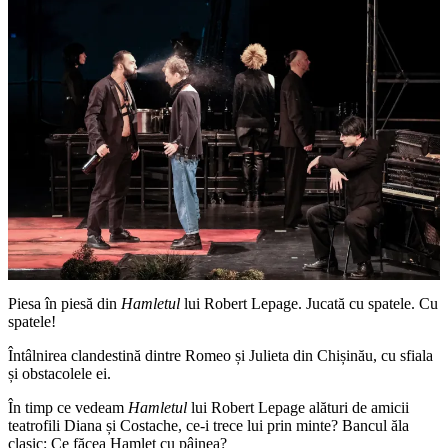
Piesa în piesă din
Hamletul
lui Robert Lepage. Jucată cu spatele. Cu
spatele!
Întâlnirea clandestină dintre Romeo și Julieta din Chișinău, cu sfiala
și obstacolele ei.
În timp ce vedeam
Hamletul
lui Robert Lepage alături de amicii
teatrofili Diana și Costache, ce-i trece lui prin minte? Bancul ăla
clasic: Ce făcea Hamlet cu pâinea?