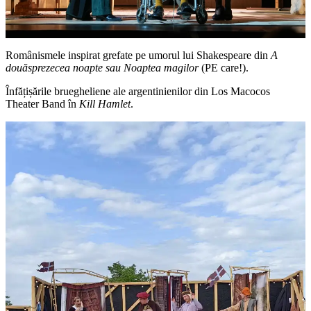
Românismele inspirat grefate pe umorul lui Shakespeare din
A
douăsprezecea noapte sau Noaptea magilor
(PE care!).
Înfățișările bruegheliene ale argentinienilor din Los Macocos
Theater Band în
Kill Hamlet
.