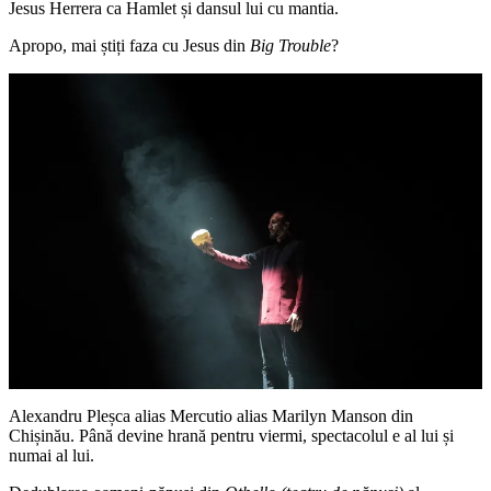
Jesus Herrera ca Hamlet și dansul lui cu mantia.
Apropo, mai știți faza cu Jesus din
Big Trouble
?
Alexandru Pleșca alias Mercutio alias Marilyn Manson din
Chișinău. Până devine hrană pentru viermi, spectacolul e al lui și
numai al lui.