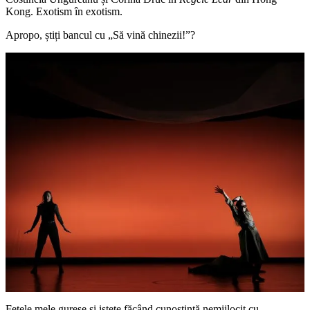
Kong. Exotism în exotism.
Apropo, știți bancul cu „Să vină chinezii!”?
Fetele mele gureșe și istețe făcând cunoștință nemijlocit cu