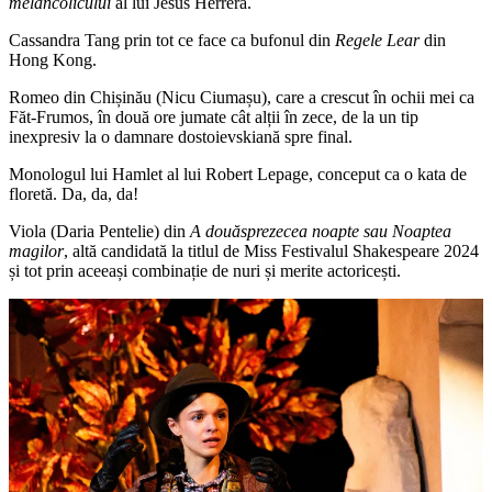
melancolicului
al lui Jesus Herrera.
Cassandra Tang prin tot ce face ca bufonul din
Regele Lear
din
Hong Kong.
Romeo din Chișinău (Nicu Ciumașu), care a crescut în ochii mei ca
Făt-Frumos, în două ore jumate cât alții în zece, de la un tip
inexpresiv la o damnare dostoievskiană spre final.
Monologul lui Hamlet al lui Robert Lepage, conceput ca o kata de
floretă. Da, da, da!
Viola (Daria Pentelie) din
A douăsprezecea noapte sau Noaptea
magilor
, altă candidată la titlul de Miss Festivalul Shakespeare 2024
și tot prin aceeași combinație de nuri și merite actoricești.