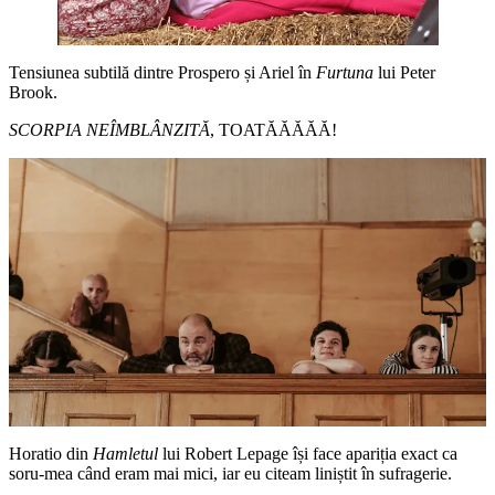
Tensiunea subtilă dintre Prospero și Ariel în
Furtuna
lui Peter
Brook.
SCORPIA NEÎMBLÂNZITĂ
, TOATĂĂĂĂĂ!
Horatio din
Hamletul
lui Robert Lepage își face apariția exact ca
soru-mea când eram mai mici, iar eu citeam liniștit în sufragerie.