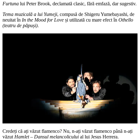
Furtuna
lui Peter Brook, declamată clasic, fără emfază, dar sugestiv.
Tema muzicală a lui Yumeji
, compusă de Shigeru Yumebayashi, de
neuitat în
In the Mood for Love
și utilizată cu mare efect în
Othello
(teatru de păpuși)
.
Credeți că ați văzut flamenco? Nu, n-ați văzut flamenco până n-ați
văzut
Hamlet – Dansul melancolicului
al lui Jesus Herrera.