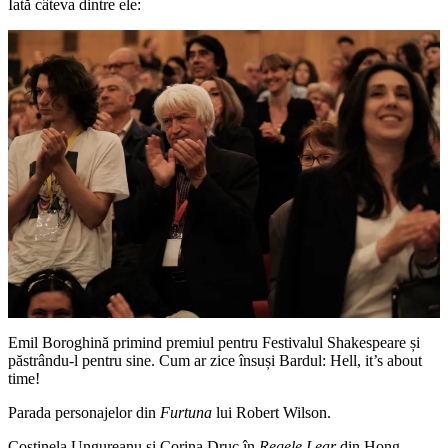
Iată câteva dintre ele:
Emil Boroghină primind premiul pentru Festivalul Shakespeare și
păstrându-l pentru sine. Cum ar zice însuși Bardul: Hell, it’s about
time!
Parada personajelor din
Furtuna
lui Robert Wilson.
Costinela Ungureanu și Corina Druc în
Regele Lear
din Hong