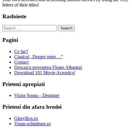
letters of their titles!
Rasfoieste
Search
for:
Pagini
Ce fac?
Clasicul „Despre mine…”
Contact
Descarca povestirea Floare Albastra!
Download 101 Movie Acrostics!
Prieteni apropiati
Victor Sosea – Designer
Prieteni din afara breslei
GloryBox.ro
Vreau-schimbare.ro