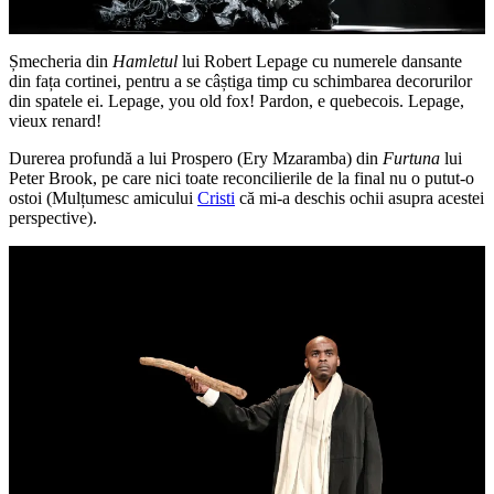
Șmecheria din
Hamletul
lui Robert Lepage cu numerele dansante
din fața cortinei, pentru a se câștiga timp cu schimbarea decorurilor
din spatele ei. Lepage, you old fox! Pardon, e quebecois. Lepage,
vieux renard!
Durerea profundă a lui Prospero (Ery Mzaramba) din
Furtuna
lui
Peter Brook, pe care nici toate reconcilierile de la final nu o putut-o
ostoi (Mulțumesc amicului
Cristi
că mi-a deschis ochii asupra acestei
perspective).