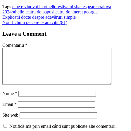
Tags
cine e vinovat in othello
festivalul shakespeare craiova
2024
othello teatru de papusi
teatru de tineret georgia
Explicații docte despre adevăruri simple
Non-ficțiuni pe care le-am citit (81)
Leave a Comment.
Comentariu
*
Nume
*
Email
*
Site web
Notifică-mă prin email când sunt publicate alte comentarii.