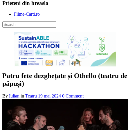
Prieteni din breasla
Filme-Carti.ro
Patru fete dezghețate și Othello (teatru de
păpuși)
By
Iulian
in
Teatru
19 mai 2024
0 Comment