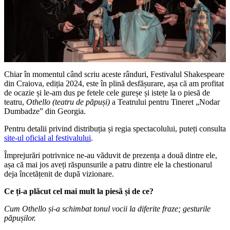
Chiar în momentul când scriu aceste rânduri, Festivalul Shakespeare
din Craiova, ediția 2024, este în plină desfășurare, așa că am profitat
de ocazie și le-am dus pe fetele cele gureșe și istețe la o piesă de
teatru,
Othello (teatru de păpuși)
a Teatrului pentru Tineret „Nodar
Dumbadze” din Georgia.
Pentru detalii privind distribuția și regia spectacolului, puteți consulta
site-ul oficial al festivalului
.
Împrejurări potrivnice ne-au văduvit de prezența a două dintre ele,
așa că mai jos aveți răspunsurile a patru dintre ele la chestionarul
deja încetățenit de după vizionare.
Ce ți-a plăcut cel mai mult la piesă și de ce?
Cum Othello și-a schimbat tonul vocii la diferite fraze; gesturile
păpușilor.