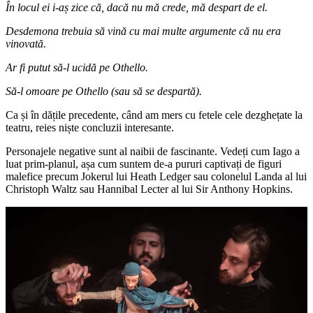
În locul ei i-aș zice că, dacă nu mă crede, mă despart de el.
Desdemona trebuia să vină cu mai multe argumente că nu era
vinovată.
Ar fi putut să-l ucidă pe Othello.
Să-l omoare pe Othello (sau să se despartă).
Ca și în dățile precedente, când am mers cu fetele cele dezghețate la
teatru, reies niște concluzii interesante.
Personajele negative sunt al naibii de fascinante. Vedeți cum Iago a
luat prim-planul, așa cum suntem de-a pururi captivați de figuri
malefice precum Jokerul lui Heath Ledger sau colonelul Landa al lui
Christoph Waltz sau Hannibal Lecter al lui Sir Anthony Hopkins.