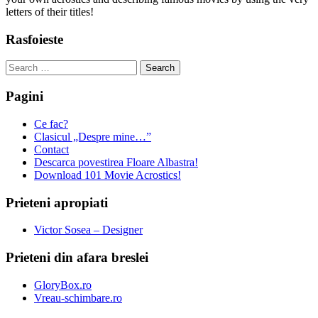
letters of their titles!
Rasfoieste
Search
for:
Pagini
Ce fac?
Clasicul „Despre mine…”
Contact
Descarca povestirea Floare Albastra!
Download 101 Movie Acrostics!
Prieteni apropiati
Victor Sosea – Designer
Prieteni din afara breslei
GloryBox.ro
Vreau-schimbare.ro