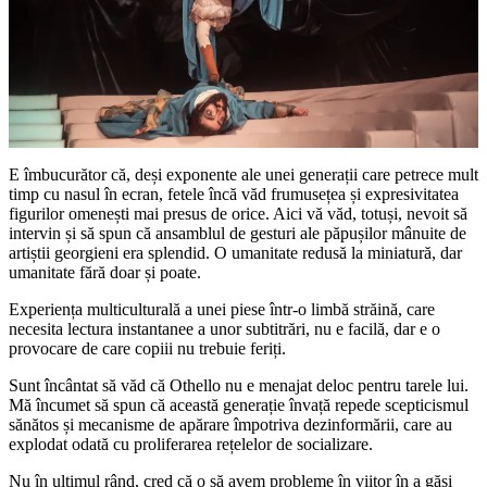
E îmbucurător că, deși exponente ale unei generații care petrece mult
timp cu nasul în ecran, fetele încă văd frumusețea și expresivitatea
figurilor omenești mai presus de orice. Aici vă văd, totuși, nevoit să
intervin și să spun că ansamblul de gesturi ale păpușilor mânuite de
artiștii georgieni era splendid. O umanitate redusă la miniatură, dar
umanitate fără doar și poate.
Experiența multiculturală a unei piese într-o limbă străină, care
necesita lectura instantanee a unor subtitrări, nu e facilă, dar e o
provocare de care copiii nu trebuie feriți.
Sunt încântat să văd că Othello nu e menajat deloc pentru tarele lui.
Mă încumet să spun că această generație învață repede scepticismul
sănătos și mecanisme de apărare împotriva dezinformării, care au
explodat odată cu proliferarea rețelelor de socializare.
Nu în ultimul rând, cred că o să avem probleme în viitor în a găsi