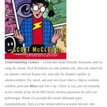
PAGINI
Ce fac?
Clasicul „Despre mine…”
Contact
Descarca povestirea Floare
Albastra!
Download 101 Movie
Acrostics!
Understanding Comics
– există țări unde benzile desenate sunt la
PRIETENI APROPIATI
rang de cinste, însă România nu este printre ele, deși am observat
Victor Sosea – Designer
un interes crescut înspre ele, mai ales în rândul copiilor și
adolescenților. Eu, unul, am parcurs doar câteva câteva volume
PRIETENI DIN AFARA BRESLEI
celebre, precum
Maus
sau
Sin City
. Chiar și așa, pot recomanda
acest volum al lui Scott McCloud oricărui pasionat de artă sau
GloryBox.ro
psihologie. Poate că această din urmă afirmație pare
Vreau-schimbare.ro
surprinzătoare, însă ce este remarcabil la această lucrare este