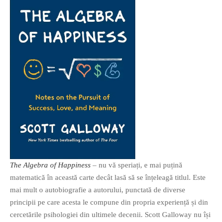
O poveste in care sexul se
confunda cu dragostea,
cinismul cu idealismul si
poezia cu umorul.
DESCARCĂ!
The Algebra of Happiness
– nu vă speriați, e mai puțină
matematică în această carte decât lasă să se înțeleagă titlul. Este
mai mult o autobiografie a autorului, punctată de diverse
principii pe care acesta le compune din propria experiență și din
cercetările psihologiei din ultimele decenii. Scott Galloway nu își