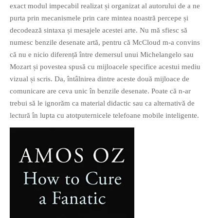
exact modul impecabil realizat și organizat al autorului de a ne
PRIETENI DIN BREASLA
purta prin mecanismele prin care mintea noastră percepe și
Filme-Carti.ro
decodează sintaxa și mesajele acestei arte. Nu mă sfiesc să
numesc benzile desenate artă, pentru că McCloud m-a convins
că nu e nicio diferență între demersul unui Michelangelo sau
Mozart și povestea spusă cu mijloacele specifice acestui mediu
vizual și scris. Da, întâlnirea dintre aceste două mijloace de
comunicare are ceva unic în benzile desenate. Poate că n-ar
trebui să le ignorăm ca material didactic sau ca alternativă de
lectură în lupta cu atotputernicele telefoane mobile inteligente.