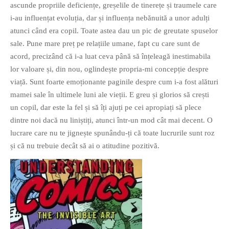
ascunde propriile deficiențe, greșelile de tinerețe și traumele care
i-au influențat evoluția, dar și influența nebănuită a unor adulți
atunci când era copil. Toate astea dau un pic de greutate spuselor
sale. Pune mare preț pe relațiile umane, fapt cu care sunt de
acord, precizând că i-a luat ceva până să înțeleagă inestimabila
lor valoare și, din nou, oglindește propria-mi concepție despre
If you like movies, words and
viață. Sunt foarte emoționante paginile despre cum i-a fost alături
mind games, then this is the
mamei sale în ultimele luni ale vieții. E greu și glorios să crești
book for you. Take the
un copil, dar este la fel și să îți ajuți pe cei apropiați să plece
challenge of creating your
dintre noi dacă nu liniștiți, atunci într-un mod cât mai decent. O
own acrostics and describing
lucrare care nu te jignește spunându-ți că toate lucrurile sunt roz
famous movies by using the
și că nu trebuie decât să ai o atitudine pozitivă.
very letters of their titles!
RASFOIESTE