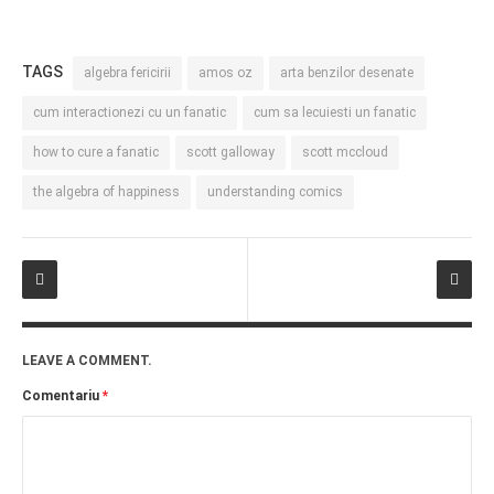
TAGS
algebra fericirii
amos oz
arta benzilor desenate
cum interactionezi cu un fanatic
cum sa lecuiesti un fanatic
how to cure a fanatic
scott galloway
scott mccloud
the algebra of happiness
understanding comics
LEAVE A COMMENT.
Comentariu
*