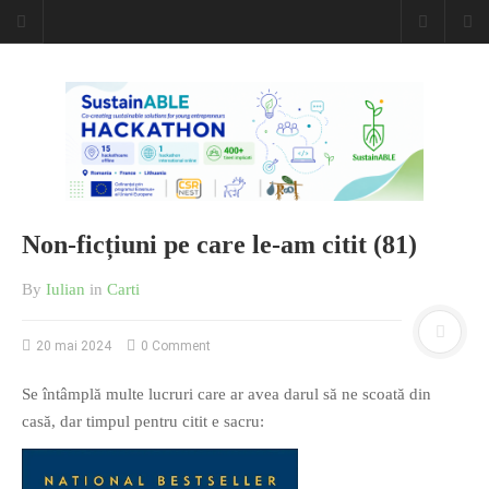
Caiet de
insemnari
DESCARCĂ!
Non-ficțiuni pe care le-am citit (81)
By
Iulian
in
Carti
20 mai 2024
0 Comment
Se întâmplă multe lucruri care ar avea darul să ne scoată din
casă, dar timpul pentru citit e sacru: