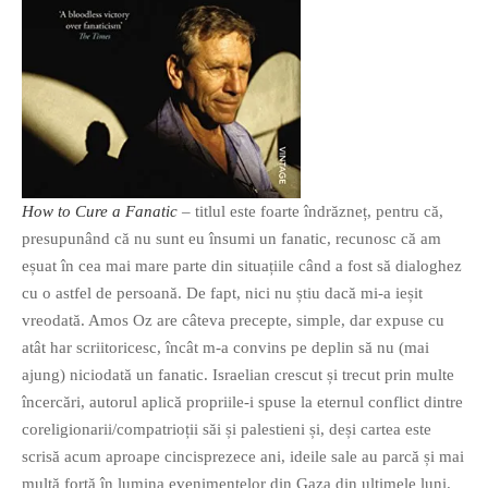
How to Cure a Fanatic
– titlul este foarte îndrăzneț, pentru că,
presupunând că nu sunt eu însumi un fanatic, recunosc că am
eșuat în cea mai mare parte din situațiile când a fost să dialoghez
cu o astfel de persoană. De fapt, nici nu știu dacă mi-a ieșit
vreodată. Amos Oz are câteva precepte, simple, dar expuse cu
atât har scriitoricesc, încât m-a convins pe deplin să nu (mai
ajung) niciodată un fanatic. Israelian crescut și trecut prin multe
încercări, autorul aplică propriile-i spuse la eternul conflict dintre
coreligionarii/compatrioții săi și palestieni și, deși cartea este
scrisă acum aproape cincisprezece ani, ideile sale au parcă și mai
multă forță în lumina evenimentelor din Gaza din ultimele luni.