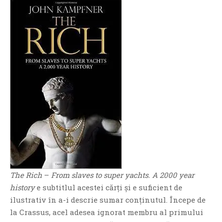
O poveste in care sexul se
confunda cu dragostea,
cinismul cu idealismul si
poezia cu umorul.
DESCARCĂ!
The Rich
–
From slaves to super yachts. A 2000 year
history
e subtitlul acestei cărți și e suficient de
ilustrativ în a-i descrie sumar conținutul. Începe de
la Crassus, acel adesea ignorat membru al primului