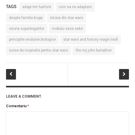
TAGS
adapt tim harford
cum sa ne adaptam
despre familia krupp
istoria din star wars
istoria superbogatilor
mobutu sese seko
principiile evolutiei biologice
star wars and history reagin liedl
surse de inspiratie pentru star wars
the ricj john kampfner
LEAVE A COMMENT.
Comentariu
*