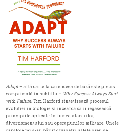
PAGINI
Ce fac?
Clasicul „Despre mine…”
Contact
Descarca povestirea Floare
Albastra!
Download 101 Movie
Acrostics!
PRIETENI APROPIATI
Adapt
– altă carte la care ideea de bază este precis
Victor Sosea – Designer
comprimată în subtitlu –
Why Success Always Start
with Failure
. Tim Harford sintetizează procesul
PRIETENI DIN AFARA BRESLEI
evoluției în biologie și încearcă să îi regăsească
GloryBox.ro
principiile aplicate în lumea afacerilor,
Vreau-schimbare.ro
divertismentului sau operațiunilor militare. Unele
capitole mi s-au părut divagații, altele greu de