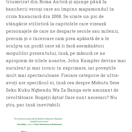
triumvirat din Roma Antică și ajunge până la
bancherii veroși care au împins mapamondul în
criza financiară din 2008. Se simte un pic de
stângăcie stilistică la capitolele care vizează
personajele de care ne desparte secole sau milenii,
precum și o încercare cam prea apăsată de a le
If you like movies, words and
sculpta un profil care să îi facă asemănători
mind games, then this is the
mogulilor prezentului, însă, pe măsură ce ne
book for you. Take the
apropiem de zilele noastre, John Kampfer devine mai
challenge of creating your
suculent și mai ironic în exprimare, iar poveștile
own acrostics and describing
mult mai spectaculoase. Fiecare categorie de ultra-
famous movies by using the
avuți are specificul ei, însă cea despre Mobutu Sese
very letters of their titles!
Seko Kuku Ngbendu Wa Za Banga este amuzant de
revoltătoare. Bogații ăștia! Oare sunt necesari? Nu
RASFOIESTE
știu, par însă inevitabili.