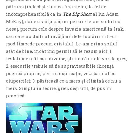
pătruns (îndeobște lumea finanțelor, la fel de
PRIETENI DIN BREASLA
incomprehensibilă ca în
The Big Short
al lui Adam
Filme-Carti.ro
McKay), dar există și pagini pe care le-am sorbit cu
nesaț, precum cele despre invazia americană în Irak,
sau care au distilat învățămintele lucrării într-un
mod limpede precum cristalul. Le-am prins șpilul
atât de bine, încât îmi permit să le rezum aici: 1.
testați idei cât mai diverse, știind că unele vor da greș;
2. eșecurile trebuie să fie supraviețuibile (licență
poetică proprie; pentru explicație, vezi bancul cu
ciupercile); 3. păstrează ce a mers și elimină ce nu a
mers. Simplu în teorie, greu, deși util, de pus în
practică.