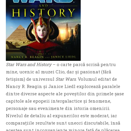
Star Wars and History
– o carte parcă scrisă pentru
mine, ucenic al muzei Clio, dar și pasionat (fără
fetișism) de universul
Star Wars
. Volumul editat de
Nancy R. Reagin și Janice Liedl explorează paralele
dintre diverse aspecte ale poveștilor din primele șase
capitole ale epopeii intergalactice și fenomene,
personaje sau evenimente din istoria omenirii.
Nivelul de detaliu al expunerilor este moderat, iar
comparațiile rezultate sunt uneori discutabile, însă
acestea sunt inconveniente minore față de plăcerea