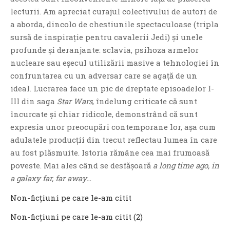
lecturii. Am apreciat curajul colectivului de autori de
a aborda, dincolo de chestiunile spectaculoase (tripla
sursă de inspirație pentru cavalerii Jedi) și unele
profunde și deranjante: sclavia, psihoza armelor
nucleare sau eșecul utilizării masive a tehnologiei în
confruntarea cu un adversar care se agață de un
ideal. Lucrarea face un pic de dreptate episoadelor I-
III din saga
Star Wars
, îndelung criticate că sunt
încurcate și chiar ridicole, demonstrând că sunt
expresia unor preocupări contemporane lor, așa cum
adulatele producții din trecut reflectau lumea în care
au fost plăsmuite. Istoria rămâne cea mai frumoasă
poveste. Mai ales când se desfășoară
a long time ago, in
a galaxy far, far away…
Non-ficţiuni pe care le-am citit
Non-ficţiuni pe care le-am citit (2)