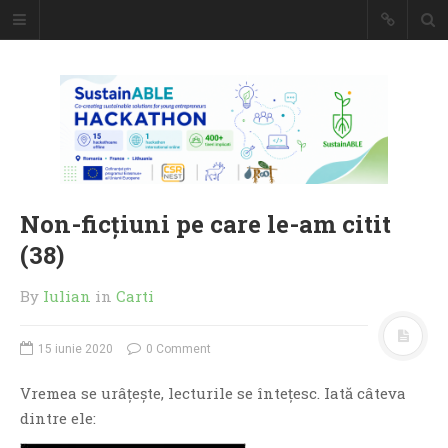
Caiet de
insemnari
DESCARCĂ!
Non-ficțiuni pe care le-am citit
(38)
By
Iulian
in
Carti
15 iunie 2020
0 Comment
Vremea se urâțește, lecturile se întețesc. Iată câteva
dintre ele: