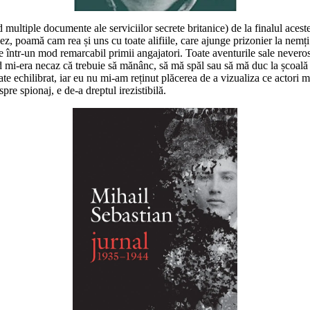
d multiple documente ale serviciilor secrete britanice) de la finalul acest
 poamă cam rea și uns cu toate alifiile, care ajunge prizonier la nemț
e într-un mod remarcabil primii angajatori. Toate aventurile sale neveros
nd mi-era necaz că trebuie să mănânc, să mă spăl sau să mă duc la școală
ate echilibrat, iar eu nu mi-am reținut plăcerea de a vizualiza ce actori ma
re spionaj, e de-a dreptul irezistibilă.