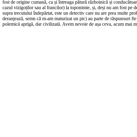
fost de origine cumană, ca și întreaga pătură războinică și conducătoa
cazul vizigoților sau al francilor) la toponimie, și, deși nu am fost pe d
supra trecutului îndepărtat, este un detectiv care nu are prea multe pr
deranjează, semn că m-am maturizat un pic) au parte de răspunsuri fie ap
polemică aprigă, dar civilizată. Avem nevoie de așa ceva, acum mai mu