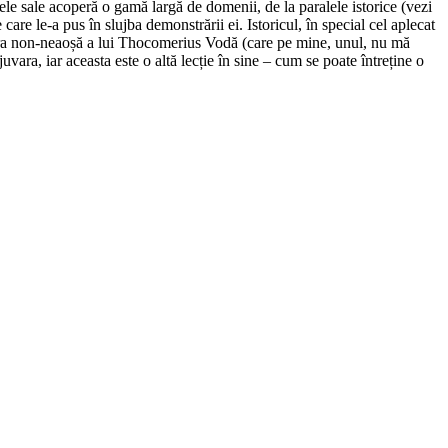
le sale acoperă o gamă largă de domenii, de la paralele istorice (vezi
care le-a pus în slujba demonstrării ei. Istoricul, în special cel aplecat
figura non-neaoșă a lui Thocomerius Vodă (care pe mine, unul, nu mă
ara, iar aceasta este o altă lecție în sine – cum se poate întreține o