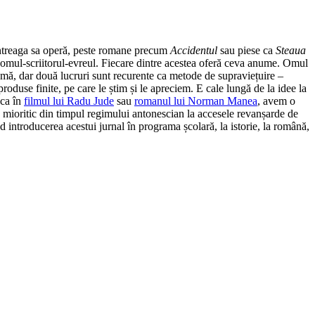
 întreaga sa operă, peste romane precum
Accidentul
sau piese ca
Steaua
: omul-scriitorul-evreul. Fiecare dintre acestea oferă ceva anume. Omul
gmă, dar două lucruri sunt recurente ca metode de supraviețuire –
produse finite, pe care le știm și le apreciem. E cale lungă de la idee la
 ca în
filmul lui Radu Jude
sau
romanul lui Norman Manea
, avem o
pe mioritic din timpul regimului antonescian la accesele revanșarde de
introducerea acestui jurnal în programa școlară, la istorie, la română,