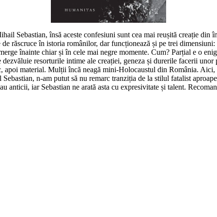
ihail Sebastian, însă aceste confesiuni sunt cea mai reușită creație din
 de răscruce în istoria românilor, dar funcționează și pe trei dimensiuni
a merge înainte chiar și în cele mai negre momente. Cum? Parțial e o eni
 dezvăluie resorturile intime ale creației, geneza și durerile facerii unor 
ic, apoi material. Mulții încă neagă mini-Holocaustul din România. Aici,
 Sebastian, n-am putut să nu remarc tranziția de la stilul fatalist aproa
icii, iar Sebastian ne arată asta cu expresivitate și talent. Recomand 