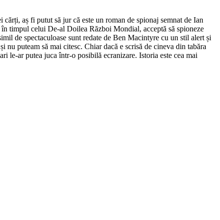
ei cărți, aș fi putut să jur că este un roman de spionaj semnat de Ian
i în timpul celui De-al Doilea Război Mondial, acceptă să spioneze
imil de spectaculoase sunt redate de Ben Macintyre cu un stil alert și
 și nu puteam să mai citesc. Chiar dacă e scrisă de cineva din tabăra
ri le-ar putea juca într-o posibilă ecranizare. Istoria este cea mai