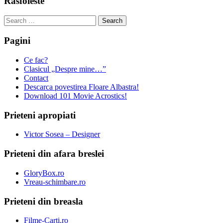
Rasfoieste
Search
for:
Pagini
Ce fac?
Clasicul „Despre mine…”
Contact
Descarca povestirea Floare Albastra!
Download 101 Movie Acrostics!
Prieteni apropiati
Victor Sosea – Designer
Prieteni din afara breslei
GloryBox.ro
Vreau-schimbare.ro
Prieteni din breasla
Filme-Carti.ro