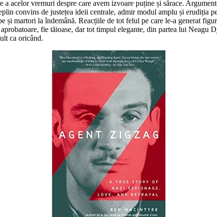
re a acelor vremuri despre care avem izvoare puține și sărace. Argumente
eplin convins de justețea ideii centrale, admir modul amplu și erudiția pe 
obe și martori la îndemână. Reacțiile de tot felul pe care le-a generat 
robatoare, fie tăioase, dar tot timpul elegante, din partea lui Neagu Djuv
lt ca oricând.