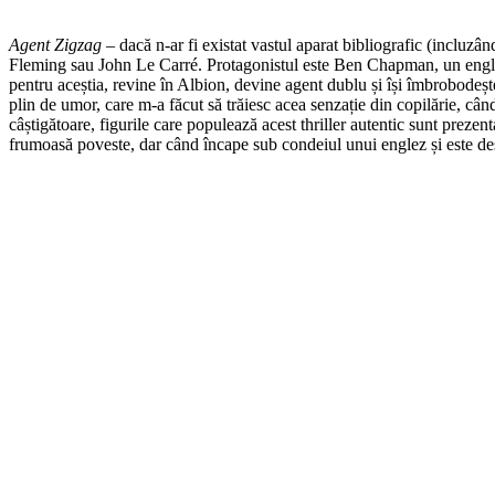
Agent Zigzag
– dacă n-ar fi existat vastul aparat bibliografic (incluzân
Fleming sau John Le Carré. Protagonistul este Ben Chapman, un englez,
pentru aceștia, revine în Albion, devine agent dublu și își îmbrobodeșt
plin de umor, care m-a făcut să trăiesc acea senzație din copilărie, câ
câștigătoare, figurile care populează acest thriller autentic sunt prezent
frumoasă poveste, dar când încape sub condeiul unui englez și este desp