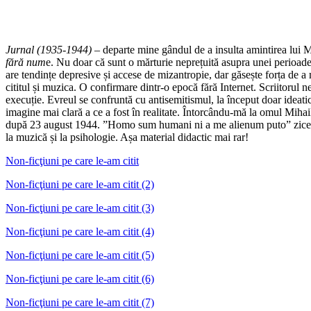
Jurnal (1935-1944)
– departe mine gândul de a insulta amintirea lui M
fără num
e. Nu doar că sunt o mărturie neprețuită asupra unei perioade
are tendințe depresive și accese de mizantropie, dar găsește forța de 
cititul și muzica. O confirmare dintr-o epocă fără Internet. Scriitorul ne
execuție. Evreul se confruntă cu antisemitismul, la început doar ideat
imagine mai clară a ce a fost în realitate. Întorcându-mă la omul Mihail
după 23 august 1944. ”Homo sum humani ni a me alienum puto” ziceau ant
la muzică și la psihologie. Așa material didactic mai rar!
Non-ficţiuni pe care le-am citit
Non-ficţiuni pe care le-am citit (2)
Non-ficţiuni pe care le-am citit (3)
Non-ficţiuni pe care le-am citit (4)
Non-ficţiuni pe care le-am citit (5)
Non-ficţiuni pe care le-am citit (6)
Non-ficţiuni pe care le-am citit (7)