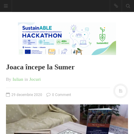
Caiet de
insemnari
DESCARCĂ!
Joaca începe la Sumer
By
Iulian
in
Jocuri
29 decembrie 2020
0 Comment