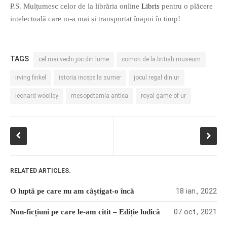
P.S. Mulțumesc celor de la librăria online
Libris
pentru o plăcere
intelectuală care m-a mai și transportat înapoi în timp!
TAGS
cel mai vechi joc din lume
comori de la british museum
irving finkel
istoria incepe la sumer
jocul regal din ur
leonard woolley
mesopotamia antica
royal game of ur
RELATED ARTICLES.
18 ian., 2022
O luptă pe care nu am câștigat-o încă
07 oct., 2021
Non-ficțiuni pe care le-am citit – Ediție ludică