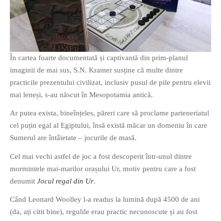
O poveste in care sexul se
confunda cu dragostea,
În cartea foarte documentată și captivantă din prim-planul
cinismul cu idealismul si
imaginii de mai sus, S.N. Kramer susține că multe dintre
poezia cu umorul.
practicile prezentului civilizat, inclusiv pusul de pile pentru elevii
mai leneși, s-au născut în Mesopotamia antică.
DESCARCĂ!
Ar putea exista, bineînțeles, păreri care să proclame parteneriatul
cel puțin egal al Egiptului, însă există măcar un domeniu în care
Sumerul are întâietate – jocurile de masă.
Cel mai vechi astfel de joc a fost descoperit într-unul dintre
mormintele mai-marilor orașului Ur, motiv pentru care a fost
denumit
Jocul regal din Ur
.
Când Leonard Woolley l-a readus la lumină după 4500 de ani
(da, ați citit bine), regulile erau practic necunoscute și au fost