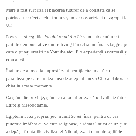
PAGINI
Mare a fost surpriza și plăcerea tuturor de a constata că se
Ce fac?
potriveau perfect acelui frumos și misterios artefact dezgropat la
Ur!
Clasicul „Despre mine…”
Contact
Povestea și regulile
Jocului regal din Ur
sunt subiectul unei
Descarca povestirea Floare
partide demonstrative dintre Irving Finkel și un tânăr vlogger, pe
Albastra!
care o puteți urmări pe Youtube
aici
. E o experiență savuroasă și
Download 101 Movie
educativă.
Acrostics!
Înainte de a trece la impresiile-mi nemijlocite, mai fac o
paranteză pe care mintea mea de adept al muzei Clio a elaborat-o
PRIETENI APROPIATI
chiar în aceste momente.
Victor Sosea – Designer
Ca și în alte privințe, și în cea a jocurilor există o rivalitate între
Egipt și Mesopotamia.
PRIETENI DIN AFARA BRESLEI
Egiptenii avea propriul joc, numit
Senet
, însă, pentru că era
GloryBox.ro
puternic îmbibat cu valențe religioase, a rămas limitat ca uz și nu
Vreau-schimbare.ro
a depășit fruntariile civilizației Nilului, exact cum hieroglifele n-