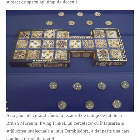
subiect de speculații timp de decenii.
If you like movies, words and
mind games, then this is the
book for you. Take the
challenge of creating your
own acrostics and describing
famous movies by using the
very letters of their titles!
RASFOIESTE
Asta până de curând când, în tezaurul de tăblițe de lut de la
British Museum, Irving Finkel, un cercetător cu înfățișarea și
strălucirea intelectuală a unui Dumbledore, a dat peste una care
conținea un set de reguli.