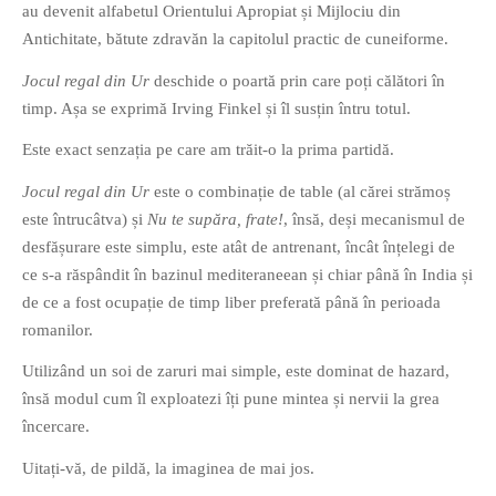
au devenit alfabetul Orientului Apropiat și Mijlociu din
PRIETENI DIN BREASLA
Antichitate, bătute zdravăn la capitolul practic de cuneiforme.
Filme-Carti.ro
Jocul regal din Ur
deschide o poartă prin care poți călători în
timp. Așa se exprimă Irving Finkel și îl susțin întru totul.
Este exact senzația pe care am trăit-o la prima partidă.
Jocul regal din Ur
este o combinație de table (al cărei strămoș
este întrucâtva) și
Nu te supăra, frate!
, însă, deși mecanismul de
desfășurare este simplu, este atât de antrenant, încât înțelegi de
ce s-a răspândit în bazinul mediteraneean și chiar până în India și
de ce a fost ocupație de timp liber preferată până în perioada
romanilor.
Utilizând un soi de zaruri mai simple, este dominat de hazard,
însă modul cum îl exploatezi îți pune mintea și nervii la grea
încercare.
Uitați-vă, de pildă, la imaginea de mai jos.