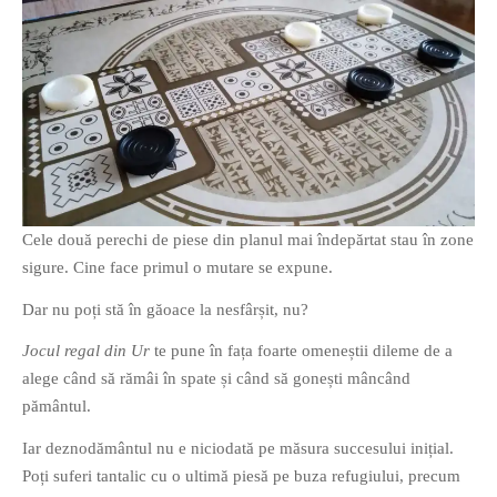
Cele două perechi de piese din planul mai îndepărtat stau în zone
sigure. Cine face primul o mutare se expune.
Dar nu poți stă în găoace la nesfârșit, nu?
Jocul regal din Ur
te pune în fața foarte omeneștii dileme de a
alege când să rămâi în spate și când să gonești mâncând
pământul.
Iar deznodământul nu e niciodată pe măsura succesului inițial.
Poți suferi tantalic cu o ultimă piesă pe buza refugiului, precum