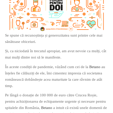
O poveste in care sexul se
confunda cu dragostea,
cinismul cu idealismul si
Se spune că recunoștința și generozitatea sunt printre cele mai
poezia cu umorul.
sănătoase obiceiuri.
Și, ca niciodată în trecutul apropiat, am avut nevoie ca mulți, cât
DESCARCĂ!
mai mulți dintre noi să le manifeste.
În aceste condiții de pandemie, văzând cum cei de la
Betano
au
înțeles fie călăuziți de ele, îmi cimentez impresia că societatea
românească dobândește acea maturitate la care râvnim de atât
timp.
Pe lângă o donație de 100 000 de euro către Crucea Roșie,
pentru achiziționarea de echipamente urgente și necesare pentru
spitalele din România,
Betano
a intuit că există unele domenii de