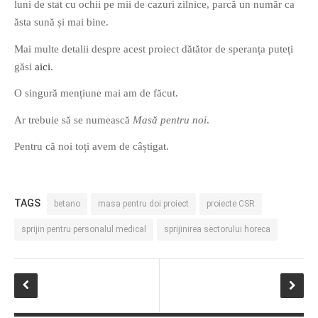
luni de stat cu ochii pe mii de cazuri zilnice, parcă un număr ca
PAGINI
ăsta sună și mai bine.
Ce fac?
Mai multe detalii despre acest proiect dătător de speranța puteți
Clasicul „Despre mine…”
găsi
aici
.
Contact
O singură mențiune mai am de făcut.
Descarca povestirea Floare
Albastra!
Ar trebuie să se numească
Masă pentru noi
.
Download 101 Movie
Pentru că noi toți avem de câștigat.
Acrostics!
PRIETENI APROPIATI
TAGS
betano
masa pentru doi proiect
proiecte CSR
Victor Sosea – Designer
sprijin pentru personalul medical
sprijinirea sectorului horeca
PRIETENI DIN AFARA BRESLEI
GloryBox.ro
Vreau-schimbare.ro