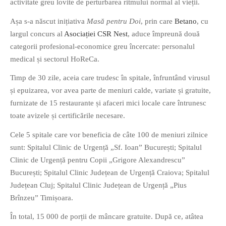
activitate greu lovite de perturbarea ritmului normal al vieții.
Așa s-a născut inițiativa
Masă pentru Doi
, prin care
Betano
, cu
largul concurs al
Asociației CSR Nest
, aduce împreună două
categorii profesional-economice greu încercate: personalul
medical și sectorul HoReCa.
If you like movies, words and
Timp de 30 zile, aceia care trudesc în spitale, înfruntând virusul
mind games, then this is the
și epuizarea, vor avea parte de meniuri calde, variate și gratuite,
book for you. Take the
furnizate de 15 restaurante și afaceri mici locale care întrunesc
challenge of creating your
toate avizele și certificările necesare.
own acrostics and describing
famous movies by using the
Cele 5 spitale care vor beneficia de câte 100 de meniuri zilnice
very letters of their titles!
sunt: Spitalul Clinic de Urgență „Sf. Ioan” București; Spitalul
Clinic de Urgență pentru Copii „Grigore Alexandrescu”
București; Spitalul Clinic Județean de Urgență Craiova; Spitalul
RASFOIESTE
Județean Cluj; Spitalul Clinic Județean de Urgență „Pius
Brînzeu” Timișoara.
În total, 15 000 de porții de mâncare gratuite. După ce, atâtea