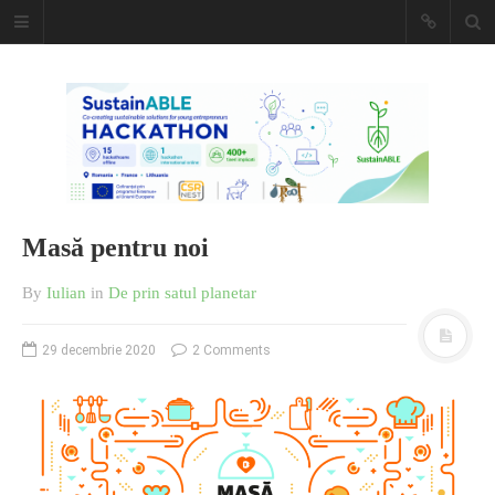
Caiet de
insemnari
DESCARCĂ!
Masă pentru noi
By
Iulian
in
De prin satul planetar
29 decembrie 2020
2 Comments