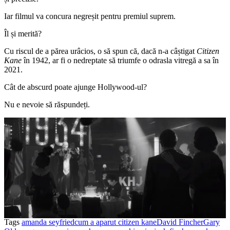
Iar filmul va concura negreșit pentru premiul suprem.
Îl și merită?
Cu riscul de a părea urâcios, o să spun că, dacă n-a câștigat
Citizen
Kane
în 1942, ar fi o nedreptate să triumfe o odrasla vitregă a sa în
2021.
Cât de abscurd poate ajunge Hollywood-ul?
Nu e nevoie să răspundeți.
Tags
amanda seyfried
cum a aparut citizen kane
David Fincher
Gary