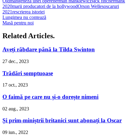
Oldman
geneza unei opere
herman mankiewicz
jack fincher
mank
2020
marii producatori de la hollywood
Orson Welles
oscaruri
2021
rescrierea istoriei
Lungimea nu contează
Masă pentru noi
Related Articles.
Aveți răbdare până la Tilda Swinton
27 dec., 2023
Trădări somptuoase
17 oct., 2023
O faimă pe care nu și-o dorește nimeni
02 aug., 2023
Și prim-miniștrii britanici sunt abonați la Oscar
09 iun., 2022