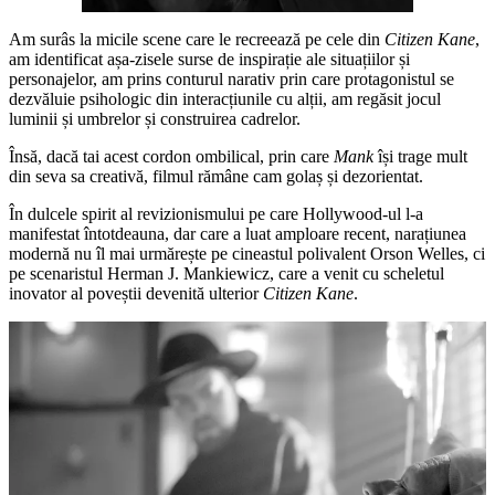
Am surâs la micile scene care le recreează pe cele din
Citizen Kane
,
am identificat așa-zisele surse de inspirație ale situațiilor și
personajelor, am prins conturul narativ prin care protagonistul se
dezvăluie psihologic din interacțiunile cu alții, am regăsit jocul
luminii și umbrelor și construirea cadrelor.
Însă, dacă tai acest cordon ombilical, prin care
Mank
își trage mult
din seva sa creativă, filmul rămâne cam golaș și dezorientat.
În dulcele spirit al revizionismului pe care Hollywood-ul l-a
manifestat întotdeauna, dar care a luat amploare recent, narațiunea
modernă nu îl mai urmărește pe cineastul polivalent Orson Welles, ci
pe scenaristul Herman J. Mankiewicz, care a venit cu scheletul
inovator al poveștii devenită ulterior
Citizen Kane
.