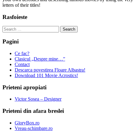
letters of their titles!
Rasfoieste
Search
for:
Pagini
Ce fac?
Clasicul „Despre mine…”
Contact
Descarca povestirea Floare Albastra!
Download 101 Movie Acrostics!
Prieteni apropiati
Victor Sosea – Designer
Prieteni din afara breslei
GloryBox.ro
Vreau-schimbare.ro