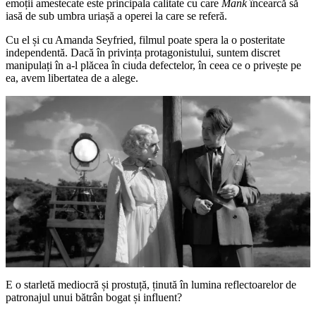
emoții amestecate este principala calitate cu care
Mank
încearcă să
iasă de sub umbra uriașă a operei la care se referă.
Cu el și cu Amanda Seyfried, filmul poate spera la o posteritate
independentă. Dacă în privința protagonistului, suntem discret
manipulați în a-l plăcea în ciuda defectelor, în ceea ce o privește pe
ea, avem libertatea de a alege.
E o starletă mediocră și prostuță, ținută în lumina reflectoarelor de
patronajul unui bătrân bogat și influent?