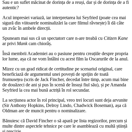
Sau e un suflet măcinat de dorința de a reuși, dar și de dorința de a fi
autentic?
Acul impresiei variază, iar interpretarea lui Seyfried (poate cea mai
sigură din viitoarele nominalizări la care filmul râvnește) îi dă câte
un zvâc în ambele direcții.
Spuneam mai sus că un spectatorr care n-are treabă cu
Citizen Kane
ar privi
Mank
cam chiorâș.
Însă membrii Academiei au o pasiune pentru creațiile despre propria
lor lume, așa că ne vom întâlni cu acest film la Oscarurile de la anul.
Mizez cu un grad ridicat de certitudine pe scenariul original, care
beneficiază de argumentul unei povești de sprijin de toată
frumusețea (scris de Jack Fincher, decedat între timp, acum mai bine
de douăzeci de ani și pus în scenă de însuși fiul său), și pe Amanda
Seyfried la cea mai bună actriță în rol secundar.
La secțiunea actor în rol principal, vreo trei locuri sunt deja arvunite
(Sir Anthony Hopkins, Delroy Lindo, Chadwick Boseman), așa că
Oldman are de muncit pentru o nominalizare.
Bănuiesc că David Fincher o să apară pe lista regizorilor, precum și
multe dintre aspectele tehnice pe care le asamblează cu multă știință
și precizie.