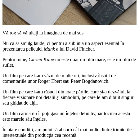
Vă rog să vă uitați la imaginea de mai sus.
Nu ca să smulg laude, ci pentru a sublinia un aspect esențial în
prezentarea peliculei
Mank
a lui David Fincher.
Pentru mine,
Citizen Kane
nu este doar un film mare, este un film de
suflet.
Un film pe care l-am văzut de multe ori, inclusiv însoțit de
comentariile unor Roger Ebert sau Peter Bogdanovich.
Un film pe care l-am răsucit din toate părțile, care și-a dezvăluit la
fiecare vizionare noi detalii și simboluri, pe care le-am dibuit singur
sau ghidat de alții.
Un film căruia nu îi poți găsi un înțeles definitiv, iar tocmai acesta
este marele său înțeles.
În atare condiții, am putut să absorb cât mai multe dintre trimiterile
intertextuale din producția cea recentă.