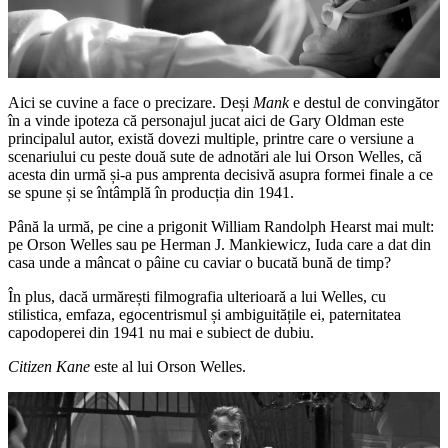
Aici se cuvine a face o precizare. Deși
Mank
e destul de convingător
în a vinde ipoteza că personajul jucat aici de Gary Oldman este
principalul autor, există dovezi multiple, printre care o versiune a
scenariului cu peste două sute de adnotări ale lui Orson Welles, că
acesta din urmă și-a pus amprenta decisivă asupra formei finale a ce
se spune și se întâmplă în producția din 1941.
Până la urmă, pe cine a prigonit William Randolph Hearst mai mult:
pe Orson Welles sau pe Herman J. Mankiewicz, Iuda care a dat din
casa unde a mâncat o pâine cu caviar o bucată bună de timp?
În plus, dacă urmărești filmografia ulterioară a lui Welles, cu
stilistica, emfaza, egocentrismul și ambiguitățile ei, paternitatea
capodoperei din 1941 nu mai e subiect de dubiu.
Citizen Kane
este al lui Orson Welles.