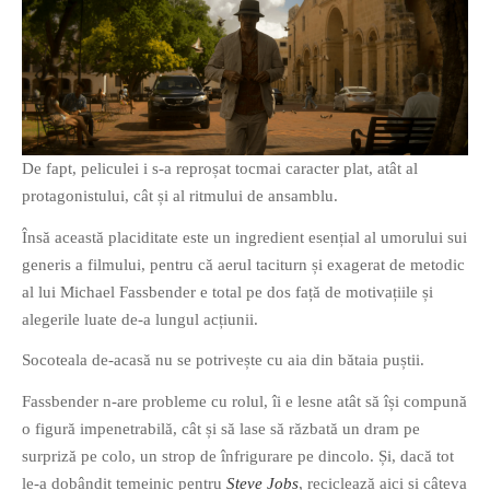
De fapt, peliculei i s-a reproșat tocmai caracter plat, atât al
protagonistului, cât și al ritmului de ansamblu.
Însă această placiditate este un ingredient esențial al umorului sui
generis a filmului, pentru că aerul taciturn și exagerat de metodic
al lui Michael Fassbender e total pe dos față de motivațiile și
alegerile luate de-a lungul acțiunii.
Socoteala de-acasă nu se potrivește cu aia din bătaia puștii.
Fassbender n-are probleme cu rolul, îi e lesne atât să își compună
o figură impenetrabilă, cât și să lase să răzbată un dram pe
surpriză pe colo, un strop de înfrigurare pe dincolo. Și, dacă tot
le-a dobândit temeinic pentru
Steve Jobs
, reciclează aici și câteva