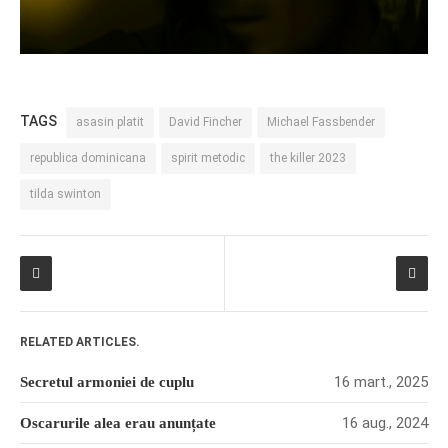
TAGS
asasin platit
David Fincher
Michael Fassbender
republica dominicana
spirit metodic
the killer 2023
tilda swinton
RELATED ARTICLES.
16 mart., 2025
Secretul armoniei de cuplu
16 aug., 2024
Oscarurile alea erau anunțate