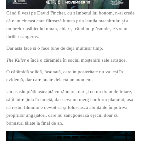
Când îl vezi pe David Fincher, cu zâmbetul lui bonom, n-ai crede
că e un cineast care filtrează lumea prin lentila macabrului și a
umbrelor psihicului uman, chiar și când nu plăsmuiește vreun
thriller sângeros.
Dar asta face și o face bine de deja multișor timp.
The Killer
e încă o cărămidă în soclul moștenirii sale artistice.
O cărămidă solidă, fasonată, care în posteritate nu va ieși în
evidență, dar care poate delecta pe moment.
Un asasin plătit așteaptă cu răbdare, dar și cu un dram de iritare,
să îi intre ținta în lunetă, dar ceva nu merg conform planului, așa
că restul filmului e nevoit să-și folosească abilitățile împotriva
propriilor angajatori, care nu sancționează eșecul doar cu
bonusuri tăiate la final de an.