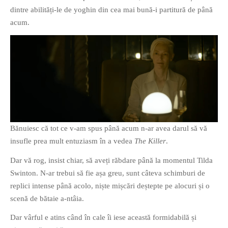
dintre abilități-le de yoghin din cea mai bună-i partitură de până
acum.
Bănuiesc că tot ce v-am spus până acum n-ar avea darul să vă
insufle prea mult entuziasm în a vedea
The Killer
.
Dar vă rog, insist chiar, să aveți răbdare până la momentul Tilda
Swinton. N-ar trebui să fie așa greu, sunt câteva schimburi de
replici intense până acolo, niște mișcări deștepte pe alocuri și o
scenă de bătaie a-ntâia.
Dar vârful e atins când în cale îi iese această formidabilă și