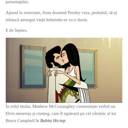
personajului.
Ajunsă la senectute, fosta doamnă Presley vrea, probabil, să-și
trăiască amurgul vieții hrănindu-se cu o iluzie.
E de înțeles.
În rolul titular, Matthew McConaughey construiește verbal un
Elvis meseriaș și ciumeg, care îl egalează pe cel vârstnic al lui
Bruce Campbell în
Bubba Ho-tep
.