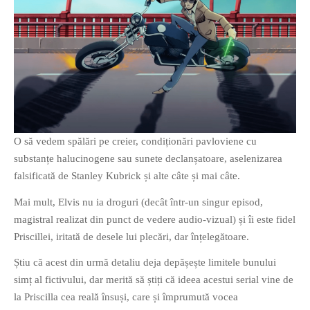
O să vedem spălări pe creier, condiționări pavloviene cu
substanțe halucinogene sau sunete declanșatoare, aselenizarea
falsificată de Stanley Kubrick și alte câte și mai câte.
Mai mult, Elvis nu ia droguri (decât într-un singur episod,
magistral realizat din punct de vedere audio-vizual) și îi este fidel
Priscillei, iritată de desele lui plecări, dar înțelegătoare.
Știu că acest din urmă detaliu deja depășește limitele bunului
simț al fictivului, dar merită să știți că ideea acestui serial vine de
la Priscilla cea reală însuși, care și împrumută vocea