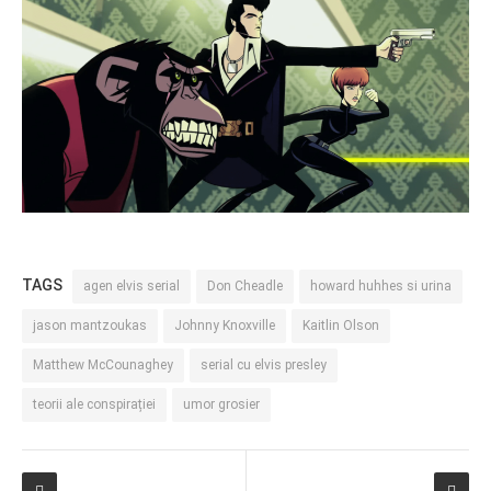
TAGS
agen elvis serial
Don Cheadle
howard huhhes si urina
jason mantzoukas
Johnny Knoxville
Kaitlin Olson
Matthew McCounaghey
serial cu elvis presley
teorii ale conspirației
umor grosier