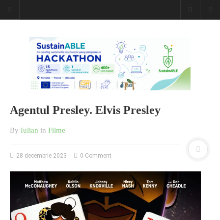
Agentul Presley. Elvis Presley
By
Iulian
in
Filme
28 decembrie 2023
0 Comment