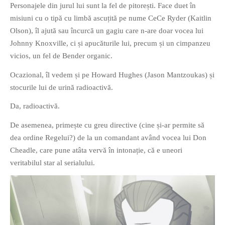
Personajele din jurul lui sunt la fel de pitorești. Face duet în
misiuni cu o tipă cu limbă ascuțită pe nume CeCe Ryder (Kaitlin
Olson), îl ajută sau încurcă un gagiu care n-are doar vocea lui
Johnny Knoxville, ci și apucăturile lui, precum și un cimpanzeu
vicios, un fel de Bender organic.
Ocazional, îl vedem și pe Howard Hughes (Jason Mantzoukas) și
stocurile lui de urină radioactivă.
Da, radioactivă.
De asemenea, primește cu greu directive (cine și-ar permite să
dea ordine Regelui?) de la un comandant având vocea lui Don
Cheadle, care pune atâta vervă în intonație, că e uneori
veritabilul star al serialului.