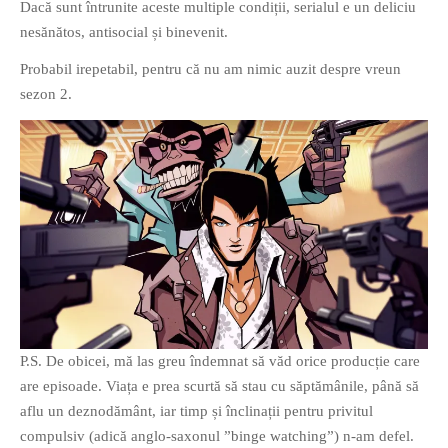
Dacă sunt întrunite aceste multiple condiții, serialul e un deliciu
nesănătos, antisocial și binevenit.
Probabil irepetabil, pentru că nu am nimic auzit despre vreun
sezon 2.
P.S. De obicei, mă las greu îndemnat să văd orice producție care
are episoade. Viața e prea scurtă să stau cu săptămânile, până să
aflu un deznodământ, iar timp și înclinații pentru privitul
compulsiv (adică anglo-saxonul ”binge watching”) n-am defel.