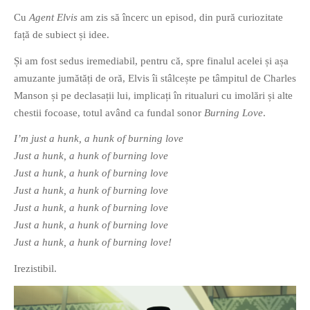
Cu
Agent Elvis
am zis să încerc un episod, din pură curiozitate
față de subiect și idee.
Și am fost sedus iremediabil, pentru că, spre finalul acelei și așa
amuzante jumătăți de oră, Elvis îi stâlcește pe tâmpitul de Charles
Manson și pe declasații lui, implicați în ritualuri cu imolări și alte
chestii focoase, totul având ca fundal sonor
Burning Love
.
I’m just a hunk, a hunk of burning love
Just a hunk, a hunk of burning love
Just a hunk, a hunk of burning love
Just a hunk, a hunk of burning love
Just a hunk, a hunk of burning love
Just a hunk, a hunk of burning love
Just a hunk, a hunk of burning love!
Irezistibil.