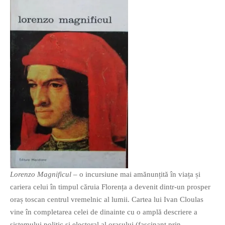
PAGINI
Ce fac?
Clasicul „Despre mine…”
Contact
Descarca povestirea Floare
Albastra!
Download 101 Movie
Acrostics!
PRIETENI APROPIATI
Victor Sosea – Designer
Lorenzo Magnificul
– o incursiune mai amănunțită în viața și
PRIETENI DIN AFARA BRESLEI
cariera celui în timpul căruia Florența a devenit dintr-un prosper
GloryBox.ro
oraș toscan centrul vremelnic al lumii. Cartea lui Ivan Cloulas
Vreau-schimbare.ro
vine în completarea celei de dinainte cu o amplă descriere a
sistemului politic și electoral al orașului (fascinant prin