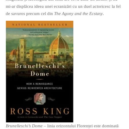
mi-ar displăcea ideea unei ecranizări cu un duel actoricesc la fel
de savuros precum cel din
The Agony and the Ecstasy
.
Brunelleschi’s Dome
– linia orizontului Florenței este dominată