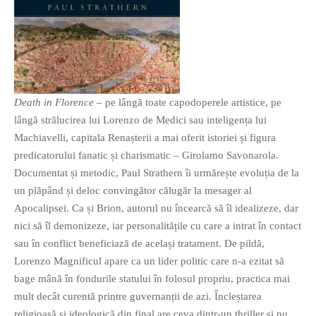
Death in Florence
– pe lângă toate capodoperele artistice, pe
lângă strălucirea lui Lorenzo de Medici sau inteligența lui
Machiavelli, capitala Renașterii a mai oferit istoriei și figura
predicatorului fanatic și charismatic – Girolamo Savonarola.
Documentat și metodic, Paul Strathern îi urmărește evoluția de la
un plăpând și deloc convingător călugăr la mesager al
Apocalipsei. Ca și Brion, autorul nu încearcă să îl idealizeze, dar
nici să îl demonizeze, iar personalitățile cu care a intrat în contact
sau în conflict beneficiază de același tratament. De pildă,
Lorenzo Magnificul apare ca un lider politic care n-a ezitat să
bage mână în fondurile statului în folosul propriu, practica mai
mult decât curentă printre guvernanții de azi. Încleștarea
religioasă și ideologică din final are ceva dintr-un thriller și nu