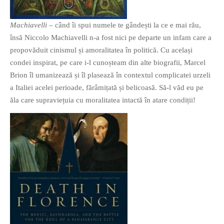
Machiavelli
– când îi spui numele te gândești la ce e mai rău,
însă Niccolo Machiavelli n-a fost nici pe departe un infam care a
propovăduit cinismul și amoralitatea în politică. Cu același
condei inspirat, pe care i-l cunoșteam din alte biografii, Marcel
Brion îl umanizează și îl plasează în contextul complicatei urzeli
a Italiei acelei perioade, fărâmițată și belicoasă. Să-l văd eu pe
ăla care supraviețuia cu moralitatea intactă în atare condiții!