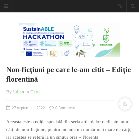
Caiet de
insemnari
DESCARCĂ!
Non-ficțiuni pe care le-am citit – Ediție
florentină
By
Iulian
in
Carti
27 septembrie 2022
0 Comment
Aceasta este o ediție specială din seria articolelor dedicate unor
cărți de non-ficțiune, pentru include un număr mai mare de cărți,
iar acestea se referă la un singur oraș – Florența.