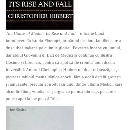
The House of Medici. Its Rise and Fall
– o foarte bună
If you like movies, words and
introducere în istoria Florenței, urmărind destinul familiei care a
mind games, then this is the
dus urbea italiană pe culmile gloriei. Povestea începe cu umilul,
book for you. Take the
dar abilul Giovanni di Bici de Medici și continuă cu iluștrii
challenge of creating your
Cosimo și Lorenzo, pentru ca apoi să fie cronica unui declin
own acrostics and describing
ireversibil. Autorul Christopher Hibbert nu doar relatează, ci și
famous movies by using the
pictează tabloul mentalităților epocii, fără a ocoli detalii grotești
very letters of their titles!
și amuzante, precum episodul cu unul dintre ultimii Medici, care
alcoolic fiind, vomita, se ștergea cu peruca din cap, pe care o
punea apoi la loc pe scăfârlie.
RASFOIESTE