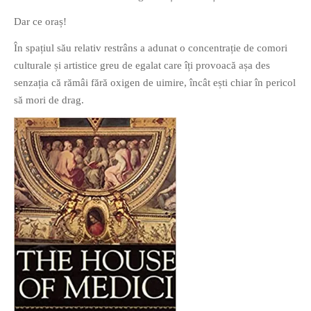
Dar ce oraș!
În spațiul său relativ restrâns a adunat o concentrație de comori
O poveste in care sexul se
culturale și artistice greu de egalat care îți provoacă așa des
confunda cu dragostea,
senzația că rămâi fără oxigen de uimire, încât ești chiar în pericol
cinismul cu idealismul si
să mori de drag.
poezia cu umorul.
DESCARCĂ!