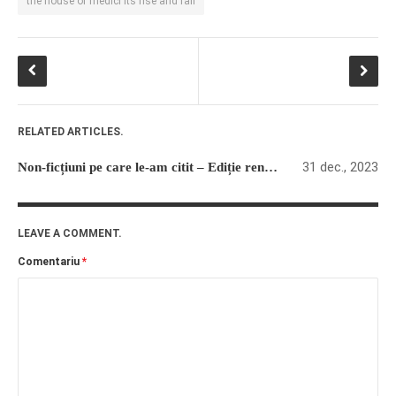
the house of medici its rise and fall
RELATED ARTICLES.
31 dec., 2023
Non-ficțiuni pe care le-am citit – Ediție renascentistă
LEAVE A COMMENT.
Comentariu
*