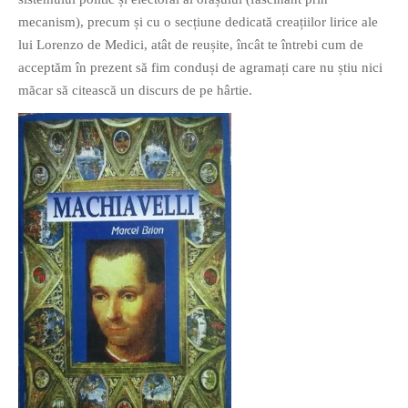
PRIETENI DIN BREASLA
mecanism), precum și cu o secțiune dedicată creațiilor lirice ale
lui Lorenzo de Medici, atât de reușite, încât te întrebi cum de
Filme-Carti.ro
acceptăm în prezent să fim conduși de agramați care nu știu nici
măcar să citească un discurs de pe hârtie.